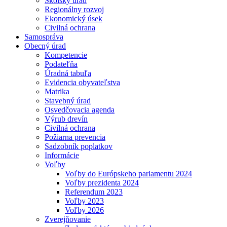
Školský úrad
Regionálny rozvoj
Ekonomický úsek
Civilná ochrana
Samospráva
Obecný úrad
Kompetencie
Podateľňa
Úradná tabuľa
Evidencia obyvateľstva
Matrika
Stavebný úrad
Osvedčovacia agenda
Výrub drevín
Civilná ochrana
Požiarna prevencia
Sadzobník poplatkov
Informácie
Voľby
Voľby do Európskeho parlamentu 2024
Voľby prezidenta 2024
Referendum 2023
Voľby 2023
Voľby 2026
Zverejňovanie