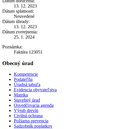
Dátum doručenia:
13. 12. 2023
Dátum splatnosti:
Neuvedené
Dátum úhrady:
13. 12. 2023
Dátum zverejnenia:
25. 1. 2024
Poznámka:
Faktúra 123051
Obecný úrad
Kompetencie
Podateľňa
Úradná tabuľa
Evidencia obyvateľstva
Matrika
Stavebný úrad
Osvedčovacia agenda
Výrub drevín
Civilná ochrana
Požiarna prevencia
Sadzobník poplatkov