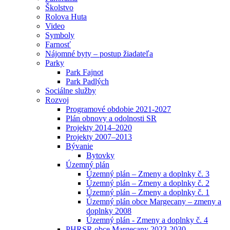
Školstvo
Rolova Huta
Video
Symboly
Farnosť
Nájomné byty – postup žiadateľa
Parky
Park Fajnot
Park Padlých
Sociálne služby
Rozvoj
Programové obdobie 2021-2027
Plán obnovy a odolnosti SR
Projekty 2014–2020
Projekty 2007–2013
Bývanie
Bytovky
Územný plán
Územný plán – Zmeny a doplnky č. 3
Územný plán – Zmeny a doplnky č. 2
Územný plán – Zmeny a doplnky č. 1
Územný plán obce Margecany – zmeny a
doplnky 2008
Územný plán - Zmeny a doplnky č. 4
PHRSR obce Margecany 2023-2030