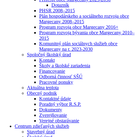
Dotazník
PHSR 2008–2015
Plán hospodárskeho a sociálneho rozvoja obce
Margecany 2008–2015
Program rozvoja obce Margecany 2016+
Program rozvoja bývania obce Margecany 2010–
2015
Komunitný plán sociálnych služieb obce
Margecany na r. 2023-2030
Spoločný školský úrad
Kontakt
Školy a školské zariadenia
Financovanie
Odborná činnosť SŠÚ
Pracovné ponuky
Aktuálna teplota
Obecný podnik
Kontaktné údaje
Poradný výbor R.S.P.
Dokumenty
Zverejňovanie
Verejné obstarávanie
Centrum zdieľaných služieb
Stavebný úrad