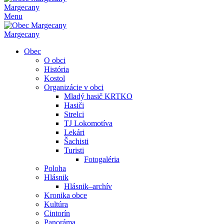
Margecany
Menu
Margecany
Obec
O obci
História
Kostol
Organizácie v obci
Mladý hasič KRTKO
Hasiči
Strelci
TJ Lokomotíva
Lekári
Šachisti
Turisti
Fotogaléria
Poloha
Hlásnik
Hlásnik–archív
Kronika obce
Kultúra
Cintorín
Panoráma