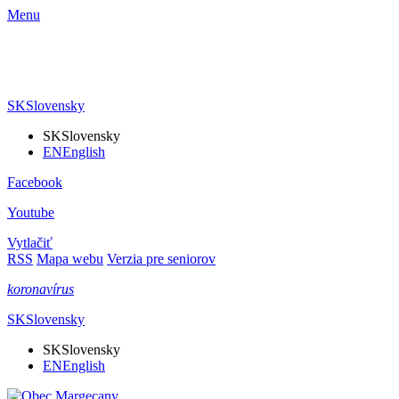
Menu
SK
Slovensky
SK
Slovensky
EN
English
Facebook
Youtube
Vytlačiť
RSS
Mapa webu
Verzia pre seniorov
koronavírus
SK
Slovensky
SK
Slovensky
EN
English