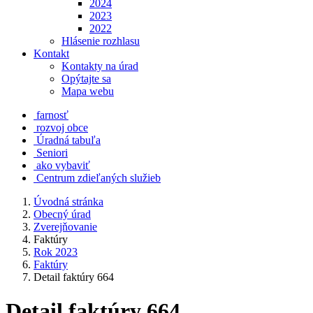
2024
2023
2022
Hlásenie rozhlasu
Kontakt
Kontakty na úrad
Opýtajte sa
Mapa webu
farnosť
rozvoj obce
Úradná tabuľa
Seniori
ako vybaviť
Centrum zdieľaných služieb
Úvodná stránka
Obecný úrad
Zverejňovanie
Faktúry
Rok 2023
Faktúry
Detail faktúry 664
Detail faktúry 664