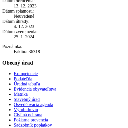
Dátum doručenia:
13. 12. 2023
Dátum splatnosti:
Neuvedené
Dátum úhrady:
4. 12. 2023
Dátum zverejnenia:
25. 1. 2024
Poznámka:
Faktúra 36318
Obecný úrad
Kompetencie
Podateľňa
Úradná tabuľa
Evidencia obyvateľstva
Matrika
Stavebný úrad
Osvedčovacia agenda
Výrub drevín
Civilná ochrana
Požiarna prevencia
Sadzobník poplatkov