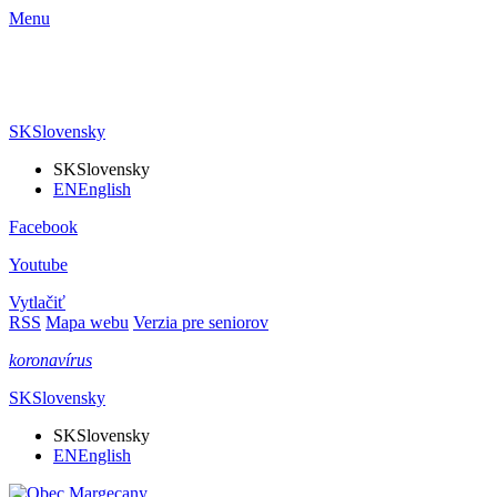
Menu
SK
Slovensky
SK
Slovensky
EN
English
Facebook
Youtube
Vytlačiť
RSS
Mapa webu
Verzia pre seniorov
koronavírus
SK
Slovensky
SK
Slovensky
EN
English