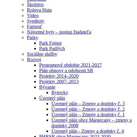
Školstvo
Rolova Huta
Video
Symboly
Farnosť
Nájomné byty – postup žiadateľa
Parky
Park Fajnot
Park Padlých
Sociálne služby
Rozvoj
Programové obdobie 2021-2027
Plán obnovy a odolnosti SR
Projekty 2014–2020
Projekty 2007–2013
Bývanie
Bytovky
Územný plán
Územný plán – Zmeny a doplnky č. 3
Územný plán – Zmeny a doplnky č. 2
Územný plán – Zmeny a doplnky č. 1
Územný plán obce Margecany – zmeny a
doplnky 2008
Územný plán - Zmeny a doplnky č. 4
PHRSR obce Margecany 2023-2030