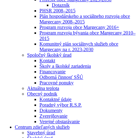
Dotazník
PHSR 2008–2015
Plán hospodárskeho a sociálneho rozvoja obce
Margecany 2008–2015
Program rozvoja obce Margecany 2016+
Program rozvoja bývania obce Margecany 2010–
2015
Komunitný plán sociálnych služieb obce
Margecany na r. 2023-2030
Spoločný školský úrad
Kontakt
Školy a školské zariadenia
Financovanie
Odborná činnosť SŠÚ
Pracovné ponuky
Aktuálna teplota
Obecný podnik
Kontaktné údaje
Poradný výbor R.S.P.
Dokumenty
Zverejňovanie
Verejné obstarávanie
Centrum zdieľaných služieb
Stavebný úrad