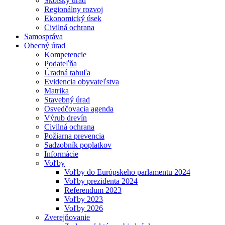
Školský úrad
Regionálny rozvoj
Ekonomický úsek
Civilná ochrana
Samospráva
Obecný úrad
Kompetencie
Podateľňa
Úradná tabuľa
Evidencia obyvateľstva
Matrika
Stavebný úrad
Osvedčovacia agenda
Výrub drevín
Civilná ochrana
Požiarna prevencia
Sadzobník poplatkov
Informácie
Voľby
Voľby do Európskeho parlamentu 2024
Voľby prezidenta 2024
Referendum 2023
Voľby 2023
Voľby 2026
Zverejňovanie