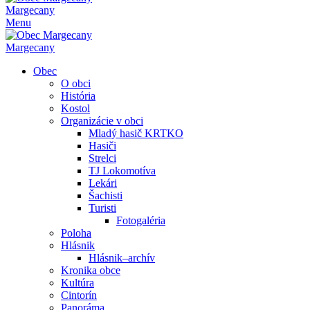
Margecany
Menu
Margecany
Obec
O obci
História
Kostol
Organizácie v obci
Mladý hasič KRTKO
Hasiči
Strelci
TJ Lokomotíva
Lekári
Šachisti
Turisti
Fotogaléria
Poloha
Hlásnik
Hlásnik–archív
Kronika obce
Kultúra
Cintorín
Panoráma