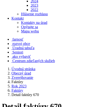
2024
2023
2022
Hlásenie rozhlasu
Kontakt
Kontakty na úrad
Opýtajte sa
Mapa webu
farnosť
rozvoj obce
Úradná tabuľa
Seniori
ako vybaviť
Centrum zdieľaných služieb
Úvodná stránka
Obecný úrad
Zverejňovanie
Faktúry
Rok 2023
Faktúry
Detail faktúry 670
Detail faktúry 670