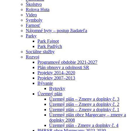
Školstvo
Rolova Huta
Video
Symboly
Farnosť
Nájomné byty – postup žiadateľa
Parky
Park Fajnot
Park Padlých
Sociálne služby
Rozvoj
Programové obdobie 2021-2027
Plán obnovy a odolnosti SR
Projekty 2014–2020
Projekty 2007–2013
Bývanie
Bytovky
Územný plán
Územný plán – Zmeny a doplnky č. 3
Územný plán – Zmeny a doplnky č. 2
Územný plán – Zmeny a doplnky č. 1
Územný plán obce Margecany – zmeny a
doplnky 2008
Územný plán - Zmeny a doplnky č. 4
PHRSR obce Margecany 2023-2030