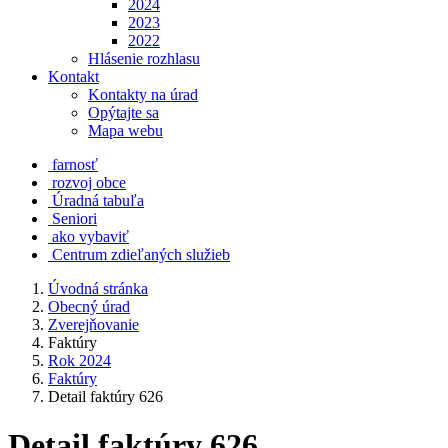
2024
2023
2022
Hlásenie rozhlasu
Kontakt
Kontakty na úrad
Opýtajte sa
Mapa webu
farnosť
rozvoj obce
Úradná tabuľa
Seniori
ako vybaviť
Centrum zdieľaných služieb
Úvodná stránka
Obecný úrad
Zverejňovanie
Faktúry
Rok 2024
Faktúry
Detail faktúry 626
Detail faktúry 626