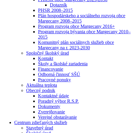
Dotazník
PHSR 2008–2015
Plán hospodárskeho a sociálneho rozvoja obce
Margecany 2008–2015
Program rozvoja obce Margecany 2016+
Program rozvoja bývania obce Margecany 2010–
2015
Komunitný plán sociálnych služieb obce
Margecany na r. 2023-2030
Spoločný školský úrad
Kontakt
Školy a školské zariadenia
Financovanie
Odborná činnosť SŠÚ
Pracovné ponuky
Aktuálna teplota
Obecný podnik
Kontaktné údaje
Poradný výbor R.S.P.
Dokumenty
Zverejňovanie
Verejné obstarávanie
Centrum zdieľaných služieb
Stavebný úrad