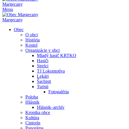
Margecany
Menu
Margecany
Obec
O obci
História
Kostol
Organizácie v obci
Mladý hasič KRTKO
Hasiči
Strelci
TJ Lokomotíva
Lekári
Šachisti
Turisti
Fotogaléria
Poloha
Hlásnik
Hlásnik–archív
Kronika obce
Kultúra
Cintorín
Panoráma