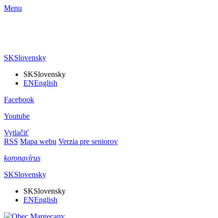
Menu
SK
Slovensky
SK
Slovensky
EN
English
Facebook
Youtube
Vytlačiť
RSS
Mapa webu
Verzia pre seniorov
koronavírus
SK
Slovensky
SK
Slovensky
EN
English