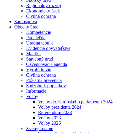
Školský úrad
Regionálny rozvoj
Ekonomický úsek
Civilná ochrana
Samospráva
Obecný úrad
Kompetencie
Podateľňa
Úradná tabuľa
Evidencia obyvateľstva
Matrika
Stavebný úrad
Osvedčovacia agenda
Výrub drevín
Civilná ochrana
Požiarna prevencia
Sadzobník poplatkov
Informácie
Voľby
Voľby do Európskeho parlamentu 2024
Voľby prezidenta 2024
Referendum 2023
Voľby 2023
Voľby 2026
Zverejňovanie