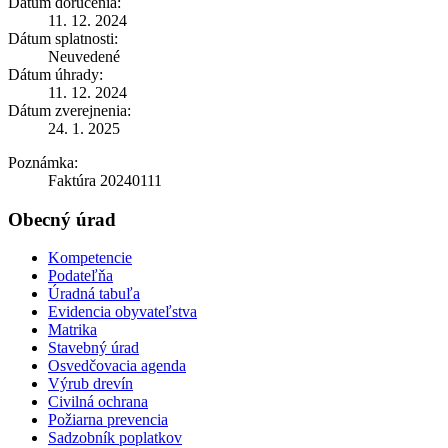
Dátum doručenia:
11. 12. 2024
Dátum splatnosti:
Neuvedené
Dátum úhrady:
11. 12. 2024
Dátum zverejnenia:
24. 1. 2025
Poznámka:
Faktúra 20240111
Obecný úrad
Kompetencie
Podateľňa
Úradná tabuľa
Evidencia obyvateľstva
Matrika
Stavebný úrad
Osvedčovacia agenda
Výrub drevín
Civilná ochrana
Požiarna prevencia
Sadzobník poplatkov