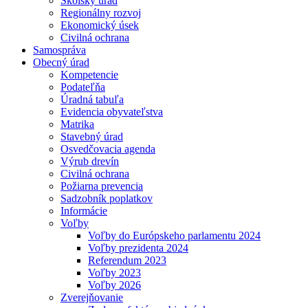
Školský úrad
Regionálny rozvoj
Ekonomický úsek
Civilná ochrana
Samospráva
Obecný úrad
Kompetencie
Podateľňa
Úradná tabuľa
Evidencia obyvateľstva
Matrika
Stavebný úrad
Osvedčovacia agenda
Výrub drevín
Civilná ochrana
Požiarna prevencia
Sadzobník poplatkov
Informácie
Voľby
Voľby do Európskeho parlamentu 2024
Voľby prezidenta 2024
Referendum 2023
Voľby 2023
Voľby 2026
Zverejňovanie