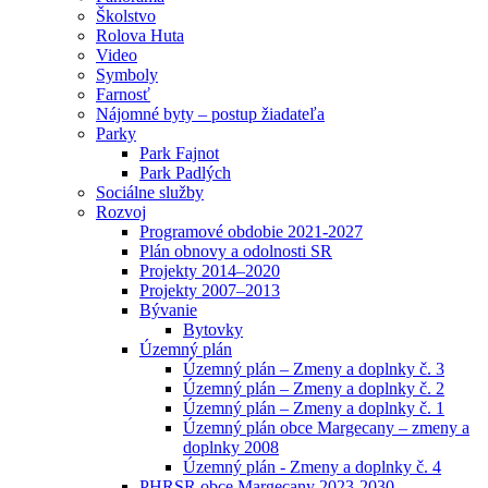
Školstvo
Rolova Huta
Video
Symboly
Farnosť
Nájomné byty – postup žiadateľa
Parky
Park Fajnot
Park Padlých
Sociálne služby
Rozvoj
Programové obdobie 2021-2027
Plán obnovy a odolnosti SR
Projekty 2014–2020
Projekty 2007–2013
Bývanie
Bytovky
Územný plán
Územný plán – Zmeny a doplnky č. 3
Územný plán – Zmeny a doplnky č. 2
Územný plán – Zmeny a doplnky č. 1
Územný plán obce Margecany – zmeny a
doplnky 2008
Územný plán - Zmeny a doplnky č. 4
PHRSR obce Margecany 2023-2030