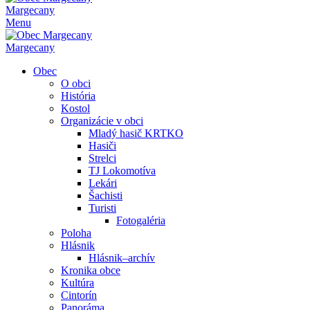
Margecany
Menu
Margecany
Obec
O obci
História
Kostol
Organizácie v obci
Mladý hasič KRTKO
Hasiči
Strelci
TJ Lokomotíva
Lekári
Šachisti
Turisti
Fotogaléria
Poloha
Hlásnik
Hlásnik–archív
Kronika obce
Kultúra
Cintorín
Panoráma