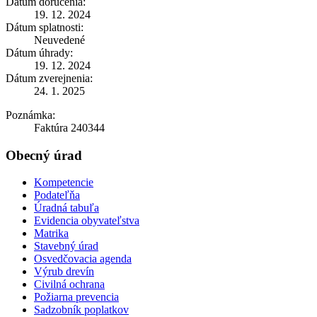
Dátum doručenia:
19. 12. 2024
Dátum splatnosti:
Neuvedené
Dátum úhrady:
19. 12. 2024
Dátum zverejnenia:
24. 1. 2025
Poznámka:
Faktúra 240344
Obecný úrad
Kompetencie
Podateľňa
Úradná tabuľa
Evidencia obyvateľstva
Matrika
Stavebný úrad
Osvedčovacia agenda
Výrub drevín
Civilná ochrana
Požiarna prevencia
Sadzobník poplatkov