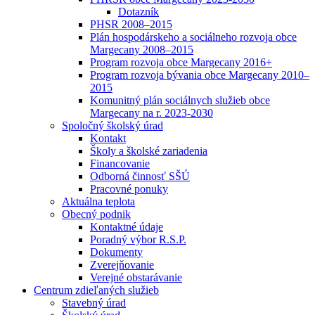
Dotazník
PHSR 2008–2015
Plán hospodárskeho a sociálneho rozvoja obce
Margecany 2008–2015
Program rozvoja obce Margecany 2016+
Program rozvoja bývania obce Margecany 2010–
2015
Komunitný plán sociálnych služieb obce
Margecany na r. 2023-2030
Spoločný školský úrad
Kontakt
Školy a školské zariadenia
Financovanie
Odborná činnosť SŠÚ
Pracovné ponuky
Aktuálna teplota
Obecný podnik
Kontaktné údaje
Poradný výbor R.S.P.
Dokumenty
Zverejňovanie
Verejné obstarávanie
Centrum zdieľaných služieb
Stavebný úrad