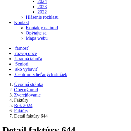
2024
2023
2022
Hlásenie rozhlasu
Kontakt
Kontakty na úrad
Opýtajte sa
Mapa webu
farnosť
rozvoj obce
Úradná tabuľa
Seniori
ako vybaviť
Centrum zdieľaných služieb
Úvodná stránka
Obecný úrad
Zverejňovanie
Faktúry
Rok 2024
Faktúry
Detail faktúry 644
Detail faktúry 644