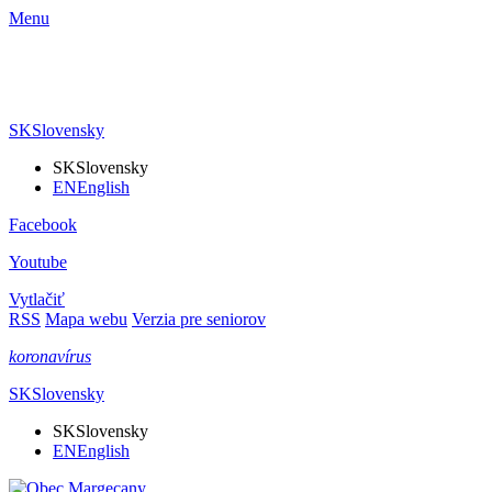
Menu
SK
Slovensky
SK
Slovensky
EN
English
Facebook
Youtube
Vytlačiť
RSS
Mapa webu
Verzia pre seniorov
koronavírus
SK
Slovensky
SK
Slovensky
EN
English