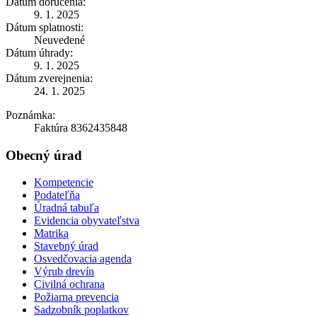
Dátum doručenia:
9. 1. 2025
Dátum splatnosti:
Neuvedené
Dátum úhrady:
9. 1. 2025
Dátum zverejnenia:
24. 1. 2025
Poznámka:
Faktúra 8362435848
Obecný úrad
Kompetencie
Podateľňa
Úradná tabuľa
Evidencia obyvateľstva
Matrika
Stavebný úrad
Osvedčovacia agenda
Výrub drevín
Civilná ochrana
Požiarna prevencia
Sadzobník poplatkov