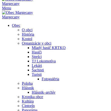
Margecany
Menu
Margecany
Obec
O obci
História
Kostol
Organizácie v obci
Mladý hasič KRTKO
Hasiči
Strelci
TJ Lokomotíva
Lekári
Šachisti
Turisti
Fotogaléria
Poloha
Hlásnik
Hlásnik–archív
Kronika obce
Kultúra
Cintorín
Panoráma