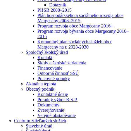
Dotazník
PHSR 2008–2015
Plán hospodárskeho a sociálneho rozvoja obce
Margecany 2008–2015
Program rozvoja obce Margecany 2016+
Program rozvoja bývania obce Margecany 2010–
2015
Komunitný plán sociálnych služieb obce
Margecany na r. 2023-2030
Spoločný školský úrad
Kontakt
Školy a školské zariadenia
Financovanie
Odborná činnosť SŠÚ
Pracovné ponuky
Aktuálna teplota
Obecný podnik
Kontaktné údaje
Poradný výbor R.S.P.
Dokumenty
Zverejňovanie
Verejné obstarávanie
Centrum zdieľaných služieb
Stavebný úrad