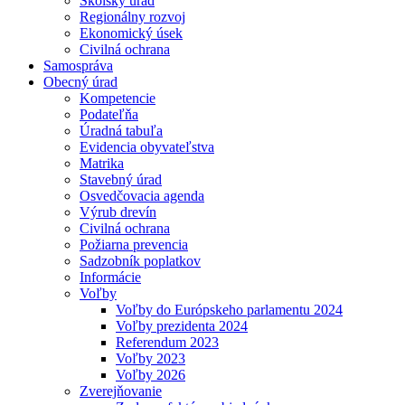
Školský úrad
Regionálny rozvoj
Ekonomický úsek
Civilná ochrana
Samospráva
Obecný úrad
Kompetencie
Podateľňa
Úradná tabuľa
Evidencia obyvateľstva
Matrika
Stavebný úrad
Osvedčovacia agenda
Výrub drevín
Civilná ochrana
Požiarna prevencia
Sadzobník poplatkov
Informácie
Voľby
Voľby do Európskeho parlamentu 2024
Voľby prezidenta 2024
Referendum 2023
Voľby 2023
Voľby 2026
Zverejňovanie