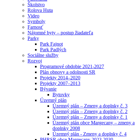
Školstvo
Rolova Huta
Video
Symboly
Farnosť
Nájomné byty – postup žiadateľa
Parky
Park Fajnot
Park Padlých
Sociálne služby
Rozvoj
Programové obdobie 2021-2027
Plán obnovy a odolnosti SR
Projekty 2014–2020
Projekty 2007–2013
Bývanie
Bytovky
Územný plán
Územný plán – Zmeny a doplnky č. 3
Územný plán – Zmeny a doplnky č. 2
Územný plán – Zmeny a doplnky č. 1
Územný plán obce Margecany – zmeny a
doplnky 2008
Územný plán - Zmeny a doplnky č. 4
PHRSR obce Margecany 2023-2030