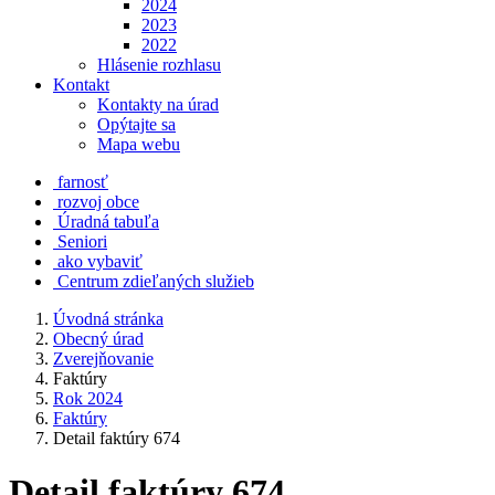
2024
2023
2022
Hlásenie rozhlasu
Kontakt
Kontakty na úrad
Opýtajte sa
Mapa webu
farnosť
rozvoj obce
Úradná tabuľa
Seniori
ako vybaviť
Centrum zdieľaných služieb
Úvodná stránka
Obecný úrad
Zverejňovanie
Faktúry
Rok 2024
Faktúry
Detail faktúry 674
Detail faktúry 674