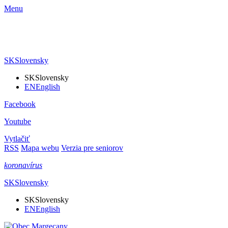
Menu
SK
Slovensky
SK
Slovensky
EN
English
Facebook
Youtube
Vytlačiť
RSS
Mapa webu
Verzia pre seniorov
koronavírus
SK
Slovensky
SK
Slovensky
EN
English