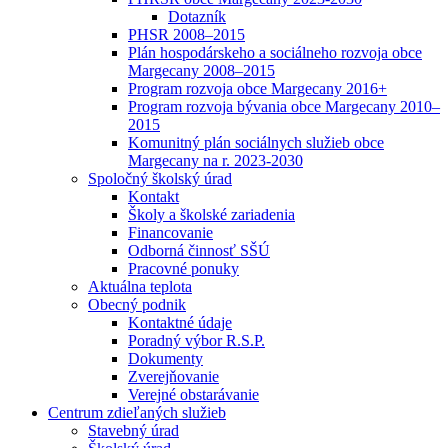
Dotazník
PHSR 2008–2015
Plán hospodárskeho a sociálneho rozvoja obce
Margecany 2008–2015
Program rozvoja obce Margecany 2016+
Program rozvoja bývania obce Margecany 2010–
2015
Komunitný plán sociálnych služieb obce
Margecany na r. 2023-2030
Spoločný školský úrad
Kontakt
Školy a školské zariadenia
Financovanie
Odborná činnosť SŠÚ
Pracovné ponuky
Aktuálna teplota
Obecný podnik
Kontaktné údaje
Poradný výbor R.S.P.
Dokumenty
Zverejňovanie
Verejné obstarávanie
Centrum zdieľaných služieb
Stavebný úrad