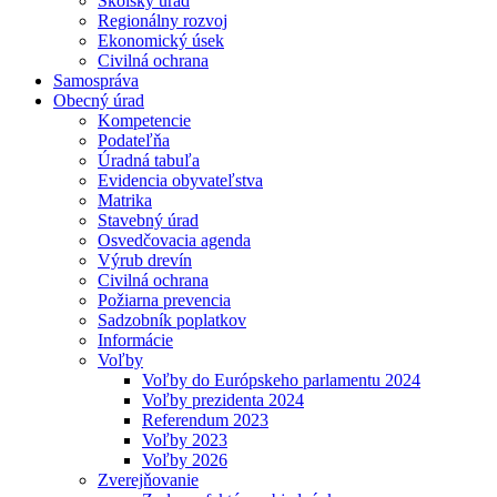
Školský úrad
Regionálny rozvoj
Ekonomický úsek
Civilná ochrana
Samospráva
Obecný úrad
Kompetencie
Podateľňa
Úradná tabuľa
Evidencia obyvateľstva
Matrika
Stavebný úrad
Osvedčovacia agenda
Výrub drevín
Civilná ochrana
Požiarna prevencia
Sadzobník poplatkov
Informácie
Voľby
Voľby do Európskeho parlamentu 2024
Voľby prezidenta 2024
Referendum 2023
Voľby 2023
Voľby 2026
Zverejňovanie