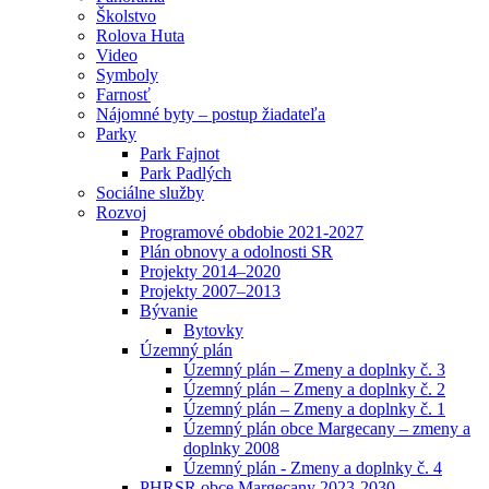
Školstvo
Rolova Huta
Video
Symboly
Farnosť
Nájomné byty – postup žiadateľa
Parky
Park Fajnot
Park Padlých
Sociálne služby
Rozvoj
Programové obdobie 2021-2027
Plán obnovy a odolnosti SR
Projekty 2014–2020
Projekty 2007–2013
Bývanie
Bytovky
Územný plán
Územný plán – Zmeny a doplnky č. 3
Územný plán – Zmeny a doplnky č. 2
Územný plán – Zmeny a doplnky č. 1
Územný plán obce Margecany – zmeny a
doplnky 2008
Územný plán - Zmeny a doplnky č. 4
PHRSR obce Margecany 2023-2030