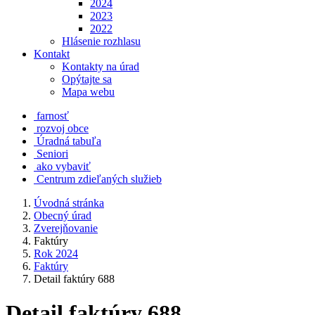
2024
2023
2022
Hlásenie rozhlasu
Kontakt
Kontakty na úrad
Opýtajte sa
Mapa webu
farnosť
rozvoj obce
Úradná tabuľa
Seniori
ako vybaviť
Centrum zdieľaných služieb
Úvodná stránka
Obecný úrad
Zverejňovanie
Faktúry
Rok 2024
Faktúry
Detail faktúry 688
Detail faktúry 688