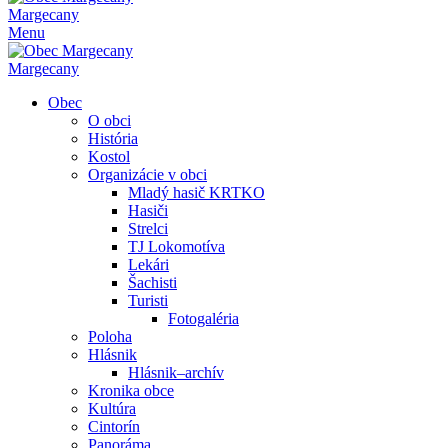
Margecany
Menu
Margecany
Obec
O obci
História
Kostol
Organizácie v obci
Mladý hasič KRTKO
Hasiči
Strelci
TJ Lokomotíva
Lekári
Šachisti
Turisti
Fotogaléria
Poloha
Hlásnik
Hlásnik–archív
Kronika obce
Kultúra
Cintorín
Panoráma