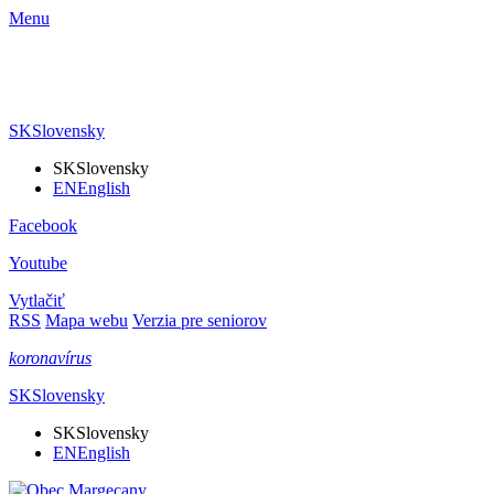
Menu
SK
Slovensky
SK
Slovensky
EN
English
Facebook
Youtube
Vytlačiť
RSS
Mapa webu
Verzia pre seniorov
koronavírus
SK
Slovensky
SK
Slovensky
EN
English