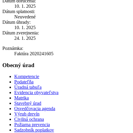
Dátum doručenia:
10. 1. 2025
Dátum splatnosti:
Neuvedené
Dátum úhrady:
10. 1. 2025
Dátum zverejnenia:
24. 1. 2025
Poznámka:
Faktúra 2020241605
Obecný úrad
Kompetencie
Podateľňa
Úradná tabuľa
Evidencia obyvateľstva
Matrika
Stavebný úrad
Osvedčovacia agenda
Výrub drevín
Civilná ochrana
Požiarna prevencia
Sadzobník poplatkov