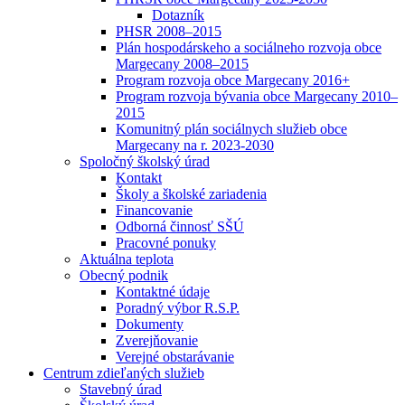
Dotazník
PHSR 2008–2015
Plán hospodárskeho a sociálneho rozvoja obce
Margecany 2008–2015
Program rozvoja obce Margecany 2016+
Program rozvoja bývania obce Margecany 2010–
2015
Komunitný plán sociálnych služieb obce
Margecany na r. 2023-2030
Spoločný školský úrad
Kontakt
Školy a školské zariadenia
Financovanie
Odborná činnosť SŠÚ
Pracovné ponuky
Aktuálna teplota
Obecný podnik
Kontaktné údaje
Poradný výbor R.S.P.
Dokumenty
Zverejňovanie
Verejné obstarávanie
Centrum zdieľaných služieb
Stavebný úrad