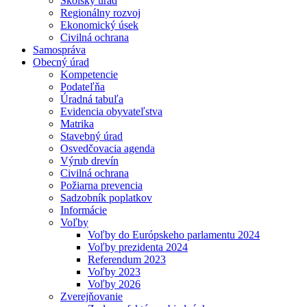
Školský úrad
Regionálny rozvoj
Ekonomický úsek
Civilná ochrana
Samospráva
Obecný úrad
Kompetencie
Podateľňa
Úradná tabuľa
Evidencia obyvateľstva
Matrika
Stavebný úrad
Osvedčovacia agenda
Výrub drevín
Civilná ochrana
Požiarna prevencia
Sadzobník poplatkov
Informácie
Voľby
Voľby do Európskeho parlamentu 2024
Voľby prezidenta 2024
Referendum 2023
Voľby 2023
Voľby 2026
Zverejňovanie