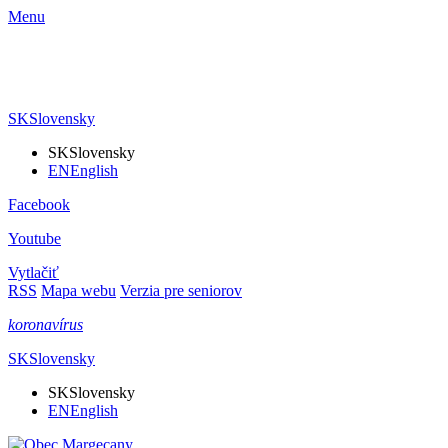
Menu
SK
Slovensky
SK
Slovensky
EN
English
Facebook
Youtube
Vytlačiť
RSS
Mapa webu
Verzia pre seniorov
koronavírus
SK
Slovensky
SK
Slovensky
EN
English