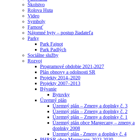
Školstvo
Rolova Huta
Video
Symboly
Farnosť
Nájomné byty – postup žiadateľa
Parky
Park Fajnot
Park Padlých
Sociálne služby
Rozvoj
Programové obdobie 2021-2027
Plán obnovy a odolnosti SR
Projekty 2014–2020
Projekty 2007–2013
Bývanie
Bytovky
Územný plán
Územný plán – Zmeny a doplnky č. 3
Územný plán – Zmeny a doplnky č. 2
Územný plán – Zmeny a doplnky č. 1
Územný plán obce Margecany – zmeny a
doplnky 2008
Územný plán - Zmeny a doplnky č. 4
PHRSR obce Margecany 2023-2030