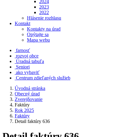
2024
2023
2022
Hlásenie rozhlasu
Kontakt
Kontakty na úrad
Opýtajte sa
Mapa webu
farnosť
rozvoj obce
Úradná tabuľa
Seniori
ako vybaviť
Centrum zdieľaných služieb
Úvodná stránka
Obecný úrad
Zverejňovanie
Faktúry
Rok 2025
Faktúry
Detail faktúry 636
Detail faktúry 636