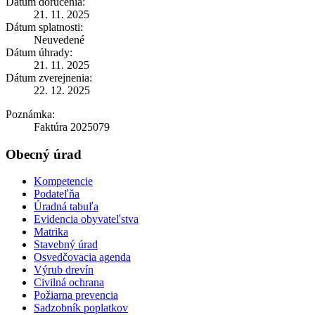
Dátum doručenia:
21. 11. 2025
Dátum splatnosti:
Neuvedené
Dátum úhrady:
21. 11. 2025
Dátum zverejnenia:
22. 12. 2025
Poznámka:
Faktúra 2025079
Obecný úrad
Kompetencie
Podateľňa
Úradná tabuľa
Evidencia obyvateľstva
Matrika
Stavebný úrad
Osvedčovacia agenda
Výrub drevín
Civilná ochrana
Požiarna prevencia
Sadzobník poplatkov