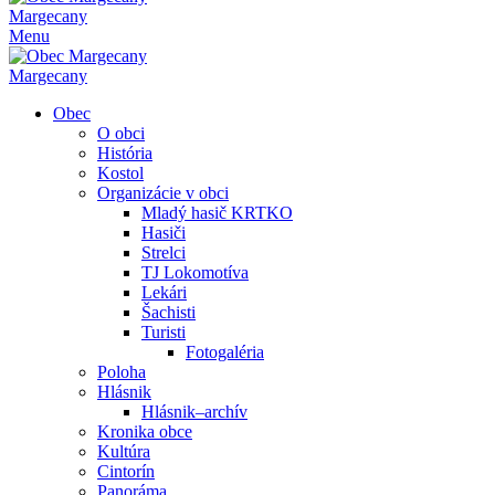
Margecany
Menu
Margecany
Obec
O obci
História
Kostol
Organizácie v obci
Mladý hasič KRTKO
Hasiči
Strelci
TJ Lokomotíva
Lekári
Šachisti
Turisti
Fotogaléria
Poloha
Hlásnik
Hlásnik–archív
Kronika obce
Kultúra
Cintorín
Panoráma