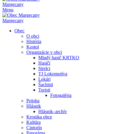
Margecany
Menu
Margecany
Obec
O obci
História
Kostol
Organizácie v obci
Mladý hasič KRTKO
Hasiči
Strelci
TJ Lokomotíva
Lekári
Šachisti
Turisti
Fotogaléria
Poloha
Hlásnik
Hlásnik–archív
Kronika obce
Kultúra
Cintorín
Panoráma