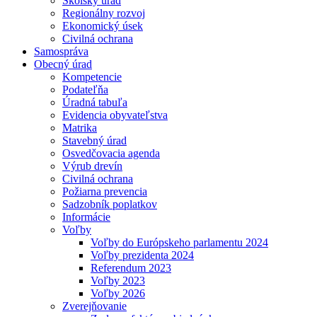
Školský úrad
Regionálny rozvoj
Ekonomický úsek
Civilná ochrana
Samospráva
Obecný úrad
Kompetencie
Podateľňa
Úradná tabuľa
Evidencia obyvateľstva
Matrika
Stavebný úrad
Osvedčovacia agenda
Výrub drevín
Civilná ochrana
Požiarna prevencia
Sadzobník poplatkov
Informácie
Voľby
Voľby do Európskeho parlamentu 2024
Voľby prezidenta 2024
Referendum 2023
Voľby 2023
Voľby 2026
Zverejňovanie