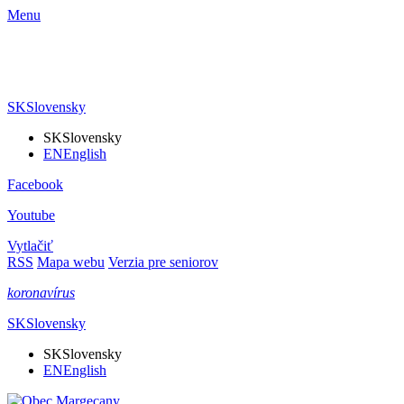
Menu
SK
Slovensky
SK
Slovensky
EN
English
Facebook
Youtube
Vytlačiť
RSS
Mapa webu
Verzia pre seniorov
koronavírus
SK
Slovensky
SK
Slovensky
EN
English