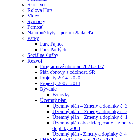
Školstvo
Rolova Huta
Video
Symboly
Farnosť
Nájomné byty – postup žiadateľa
Parky
Park Fajnot
Park Padlých
Sociálne služby
Rozvoj
Programové obdobie 2021-2027
Plán obnovy a odolnosti SR
Projekty 2014–2020
Projekty 2007–2013
Bývanie
Bytovky
Územný plán
Územný plán – Zmeny a doplnky č. 3
Územný plán – Zmeny a doplnky č. 2
Územný plán – Zmeny a doplnky č. 1
Územný plán obce Margecany – zmeny a
doplnky 2008
Územný plán - Zmeny a doplnky č. 4
PHRSR obce Margecany 2023-2030