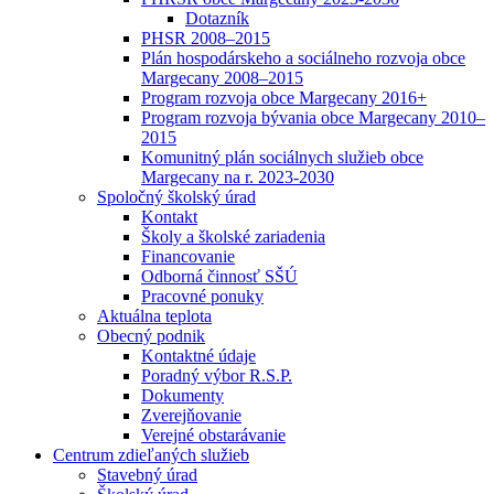
Dotazník
PHSR 2008–2015
Plán hospodárskeho a sociálneho rozvoja obce
Margecany 2008–2015
Program rozvoja obce Margecany 2016+
Program rozvoja bývania obce Margecany 2010–
2015
Komunitný plán sociálnych služieb obce
Margecany na r. 2023-2030
Spoločný školský úrad
Kontakt
Školy a školské zariadenia
Financovanie
Odborná činnosť SŠÚ
Pracovné ponuky
Aktuálna teplota
Obecný podnik
Kontaktné údaje
Poradný výbor R.S.P.
Dokumenty
Zverejňovanie
Verejné obstarávanie
Centrum zdieľaných služieb
Stavebný úrad