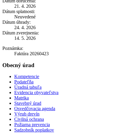
Dátum doručenia:
21. 4. 2026
Dátum splatnosti:
Neuvedené
Dátum úhrady:
24. 4. 2026
Dátum zverejnenia:
14. 5. 2026
Poznámka:
Faktúra 20260423
Obecný úrad
Kompetencie
Podateľňa
Úradná tabuľa
Evidencia obyvateľstva
Matrika
Stavebný úrad
Osvedčovacia agenda
Výrub drevín
Civilná ochrana
Požiarna prevencia
Sadzobník poplatkov