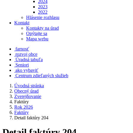
2024
2023
2022
Hlásenie rozhlasu
Kontakt
Kontakty na úrad
Opýtajte sa
Mapa webu
farnosť
rozvoj obce
Úradná tabuľa
Seniori
ako vybaviť
Centrum zdieľaných služieb
Úvodná stránka
Obecný úrad
Zverejňovanie
Faktúry
Rok 2026
Faktúry
Detail faktúry 204
Detail faktúry 204