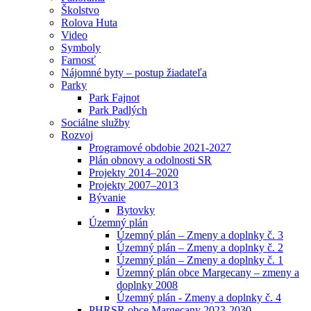
Školstvo
Rolova Huta
Video
Symboly
Farnosť
Nájomné byty – postup žiadateľa
Parky
Park Fajnot
Park Padlých
Sociálne služby
Rozvoj
Programové obdobie 2021-2027
Plán obnovy a odolnosti SR
Projekty 2014–2020
Projekty 2007–2013
Bývanie
Bytovky
Územný plán
Územný plán – Zmeny a doplnky č. 3
Územný plán – Zmeny a doplnky č. 2
Územný plán – Zmeny a doplnky č. 1
Územný plán obce Margecany – zmeny a
doplnky 2008
Územný plán - Zmeny a doplnky č. 4
PHRSR obce Margecany 2023-2030