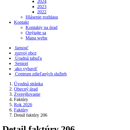
2024
2023
2022
Hlásenie rozhlasu
Kontakt
Kontakty na úrad
Opýtajte sa
Mapa webu
farnosť
rozvoj obce
Úradná tabuľa
Seniori
ako vybaviť
Centrum zdieľaných služieb
Úvodná stránka
Obecný úrad
Zverejňovanie
Faktúry
Rok 2026
Faktúry
Detail faktúry 206
Detail faktúry 206