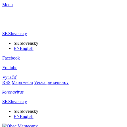
Menu
SK
Slovensky
SK
Slovensky
EN
English
Facebook
Youtube
Vytlačiť
RSS
Mapa webu
Verzia pre seniorov
koronavírus
SK
Slovensky
SK
Slovensky
EN
English