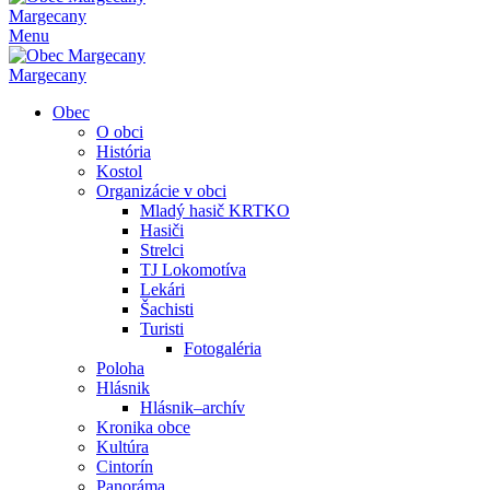
Margecany
Menu
Margecany
Obec
O obci
História
Kostol
Organizácie v obci
Mladý hasič KRTKO
Hasiči
Strelci
TJ Lokomotíva
Lekári
Šachisti
Turisti
Fotogaléria
Poloha
Hlásnik
Hlásnik–archív
Kronika obce
Kultúra
Cintorín
Panoráma