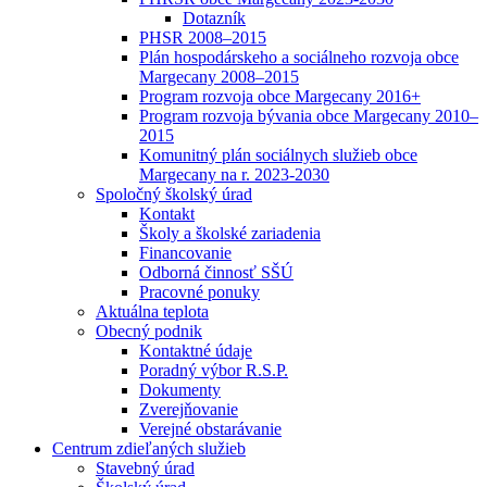
Dotazník
PHSR 2008–2015
Plán hospodárskeho a sociálneho rozvoja obce
Margecany 2008–2015
Program rozvoja obce Margecany 2016+
Program rozvoja bývania obce Margecany 2010–
2015
Komunitný plán sociálnych služieb obce
Margecany na r. 2023-2030
Spoločný školský úrad
Kontakt
Školy a školské zariadenia
Financovanie
Odborná činnosť SŠÚ
Pracovné ponuky
Aktuálna teplota
Obecný podnik
Kontaktné údaje
Poradný výbor R.S.P.
Dokumenty
Zverejňovanie
Verejné obstarávanie
Centrum zdieľaných služieb
Stavebný úrad