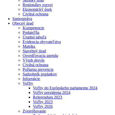
Školský úrad
Regionálny rozvoj
Ekonomický úsek
Civilná ochrana
Samospráva
Obecný úrad
Kompetencie
Podateľňa
Úradná tabuľa
Evidencia obyvateľstva
Matrika
Stavebný úrad
Osvedčovacia agenda
Výrub drevín
Civilná ochrana
Požiarna prevencia
Sadzobník poplatkov
Informácie
Voľby
Voľby do Európskeho parlamentu 2024
Voľby prezidenta 2024
Referendum 2023
Voľby 2023
Voľby 2026
Zverejňovanie