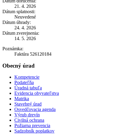
Dátum doručenia:
21. 4. 2026
Dátum splatnosti:
Neuvedené
Dátum úhrady:
24. 4. 2026
Dátum zverejnenia:
14. 5. 2026
Poznámka:
Faktúra 526120184
Obecný úrad
Kompetencie
Podateľňa
Úradná tabuľa
Evidencia obyvateľstva
Matrika
Stavebný úrad
Osvedčovacia agenda
Výrub drevín
Civilná ochrana
Požiarna prevencia
Sadzobník poplatkov