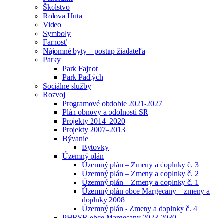
Školstvo
Rolova Huta
Video
Symboly
Farnosť
Nájomné byty – postup žiadateľa
Parky
Park Fajnot
Park Padlých
Sociálne služby
Rozvoj
Programové obdobie 2021-2027
Plán obnovy a odolnosti SR
Projekty 2014–2020
Projekty 2007–2013
Bývanie
Bytovky
Územný plán
Územný plán – Zmeny a doplnky č. 3
Územný plán – Zmeny a doplnky č. 2
Územný plán – Zmeny a doplnky č. 1
Územný plán obce Margecany – zmeny a
doplnky 2008
Územný plán - Zmeny a doplnky č. 4
PHRSR obce Margecany 2023-2030