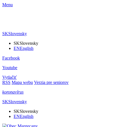
Menu
SK
Slovensky
SK
Slovensky
EN
English
Facebook
Youtube
Vytlačiť
RSS
Mapa webu
Verzia pre seniorov
koronavírus
SK
Slovensky
SK
Slovensky
EN
English