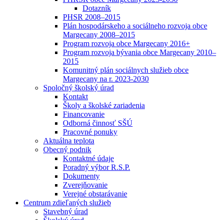
Dotazník
PHSR 2008–2015
Plán hospodárskeho a sociálneho rozvoja obce
Margecany 2008–2015
Program rozvoja obce Margecany 2016+
Program rozvoja bývania obce Margecany 2010–
2015
Komunitný plán sociálnych služieb obce
Margecany na r. 2023-2030
Spoločný školský úrad
Kontakt
Školy a školské zariadenia
Financovanie
Odborná činnosť SŠÚ
Pracovné ponuky
Aktuálna teplota
Obecný podnik
Kontaktné údaje
Poradný výbor R.S.P.
Dokumenty
Zverejňovanie
Verejné obstarávanie
Centrum zdieľaných služieb
Stavebný úrad