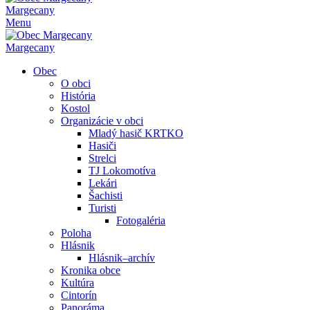
Margecany
Menu
Margecany
Obec
O obci
História
Kostol
Organizácie v obci
Mladý hasič KRTKO
Hasiči
Strelci
TJ Lokomotíva
Lekári
Šachisti
Turisti
Fotogaléria
Poloha
Hlásnik
Hlásnik–archív
Kronika obce
Kultúra
Cintorín
Panoráma