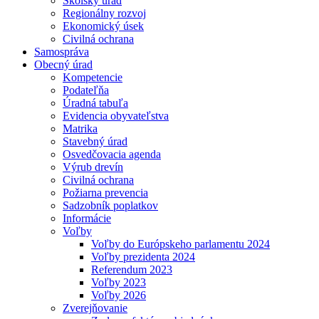
Školský úrad
Regionálny rozvoj
Ekonomický úsek
Civilná ochrana
Samospráva
Obecný úrad
Kompetencie
Podateľňa
Úradná tabuľa
Evidencia obyvateľstva
Matrika
Stavebný úrad
Osvedčovacia agenda
Výrub drevín
Civilná ochrana
Požiarna prevencia
Sadzobník poplatkov
Informácie
Voľby
Voľby do Európskeho parlamentu 2024
Voľby prezidenta 2024
Referendum 2023
Voľby 2023
Voľby 2026
Zverejňovanie