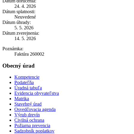
Dátum doručenia:
24. 4. 2026
Dátum splatnosti:
Neuvedené
Dátum úhrady:
5. 5. 2026
Dátum zverejnenia:
14. 5. 2026
Poznámka:
Faktúra 260002
Obecný úrad
Kompetencie
Podateľňa
Úradná tabuľa
Evidencia obyvateľstva
Matrika
Stavebný úrad
Osvedčovacia agenda
Výrub drevín
Civilná ochrana
Požiarna prevencia
Sadzobník poplatkov