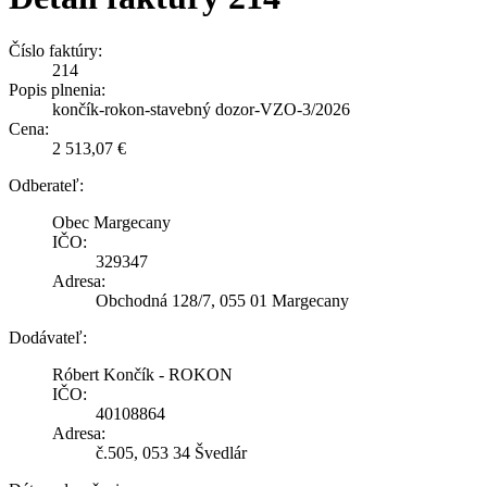
Číslo faktúry:
214
Popis plnenia:
končík-rokon-stavebný dozor-VZO-3/2026
Cena:
2 513,07 €
Odberateľ:
Obec Margecany
IČO:
329347
Adresa:
Obchodná 128/7, 055 01 Margecany
Dodávateľ:
Róbert Končík - ROKON
IČO:
40108864
Adresa:
č.505, 053 34 Švedlár