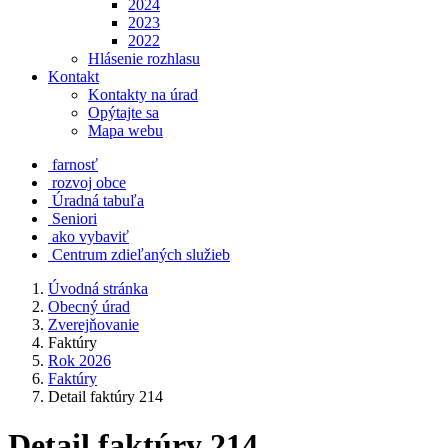
2024
2023
2022
Hlásenie rozhlasu
Kontakt
Kontakty na úrad
Opýtajte sa
Mapa webu
farnosť
rozvoj obce
Úradná tabuľa
Seniori
ako vybaviť
Centrum zdieľaných služieb
Úvodná stránka
Obecný úrad
Zverejňovanie
Faktúry
Rok 2026
Faktúry
Detail faktúry 214
Detail faktúry 214