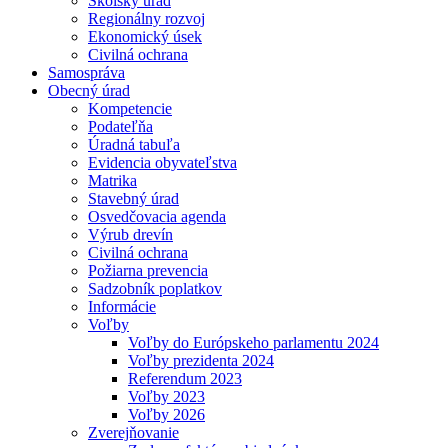
Školský úrad
Regionálny rozvoj
Ekonomický úsek
Civilná ochrana
Samospráva
Obecný úrad
Kompetencie
Podateľňa
Úradná tabuľa
Evidencia obyvateľstva
Matrika
Stavebný úrad
Osvedčovacia agenda
Výrub drevín
Civilná ochrana
Požiarna prevencia
Sadzobník poplatkov
Informácie
Voľby
Voľby do Európskeho parlamentu 2024
Voľby prezidenta 2024
Referendum 2023
Voľby 2023
Voľby 2026
Zverejňovanie