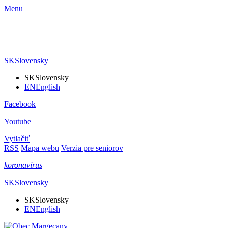
Menu
SK
Slovensky
SK
Slovensky
EN
English
Facebook
Youtube
Vytlačiť
RSS
Mapa webu
Verzia pre seniorov
koronavírus
SK
Slovensky
SK
Slovensky
EN
English