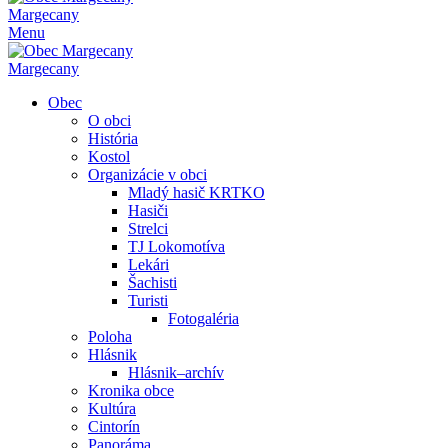
Margecany
Menu
Margecany
Obec
O obci
História
Kostol
Organizácie v obci
Mladý hasič KRTKO
Hasiči
Strelci
TJ Lokomotíva
Lekári
Šachisti
Turisti
Fotogaléria
Poloha
Hlásnik
Hlásnik–archív
Kronika obce
Kultúra
Cintorín
Panoráma