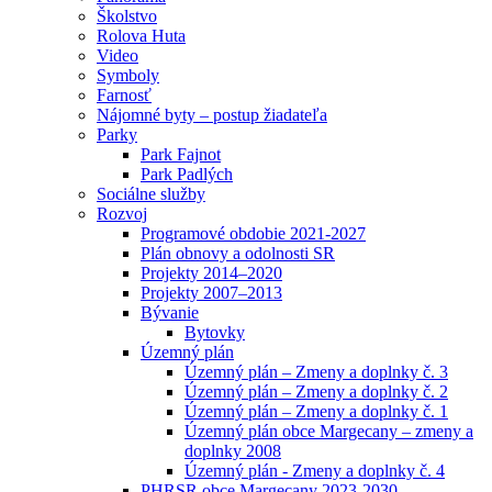
Školstvo
Rolova Huta
Video
Symboly
Farnosť
Nájomné byty – postup žiadateľa
Parky
Park Fajnot
Park Padlých
Sociálne služby
Rozvoj
Programové obdobie 2021-2027
Plán obnovy a odolnosti SR
Projekty 2014–2020
Projekty 2007–2013
Bývanie
Bytovky
Územný plán
Územný plán – Zmeny a doplnky č. 3
Územný plán – Zmeny a doplnky č. 2
Územný plán – Zmeny a doplnky č. 1
Územný plán obce Margecany – zmeny a
doplnky 2008
Územný plán - Zmeny a doplnky č. 4
PHRSR obce Margecany 2023-2030