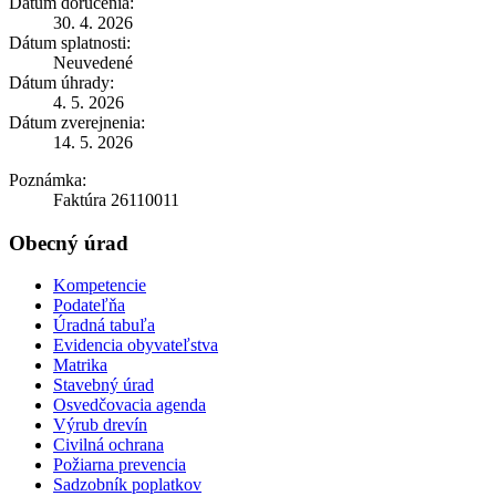
Dátum doručenia:
30. 4. 2026
Dátum splatnosti:
Neuvedené
Dátum úhrady:
4. 5. 2026
Dátum zverejnenia:
14. 5. 2026
Poznámka:
Faktúra 26110011
Obecný úrad
Kompetencie
Podateľňa
Úradná tabuľa
Evidencia obyvateľstva
Matrika
Stavebný úrad
Osvedčovacia agenda
Výrub drevín
Civilná ochrana
Požiarna prevencia
Sadzobník poplatkov