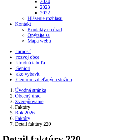
2024
2023
2022
Hlásenie rozhlasu
Kontakt
Kontakty na úrad
Opýtajte sa
Mapa webu
farnosť
rozvoj obce
Úradná tabuľa
Seniori
ako vybaviť
Centrum zdieľaných služieb
Úvodná stránka
Obecný úrad
Zverejňovanie
Faktúry
Rok 2026
Faktúry
Detail faktúry 220
Detail faktúry 220