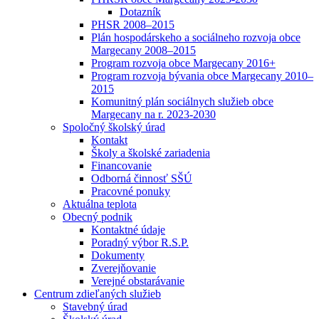
Dotazník
PHSR 2008–2015
Plán hospodárskeho a sociálneho rozvoja obce
Margecany 2008–2015
Program rozvoja obce Margecany 2016+
Program rozvoja bývania obce Margecany 2010–
2015
Komunitný plán sociálnych služieb obce
Margecany na r. 2023-2030
Spoločný školský úrad
Kontakt
Školy a školské zariadenia
Financovanie
Odborná činnosť SŠÚ
Pracovné ponuky
Aktuálna teplota
Obecný podnik
Kontaktné údaje
Poradný výbor R.S.P.
Dokumenty
Zverejňovanie
Verejné obstarávanie
Centrum zdieľaných služieb
Stavebný úrad