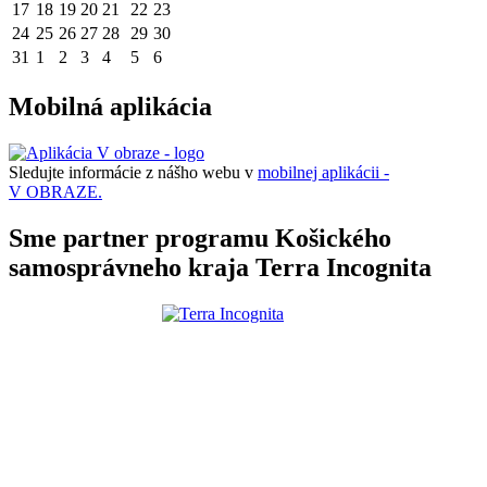
17
18
19
20
21
22
23
24
25
26
27
28
29
30
31
1
2
3
4
5
6
Mobilná aplikácia
Sledujte informácie z nášho webu v
mobilnej aplikácii -
V OBRAZE.
Sme partner programu Košického
samosprávneho kraja Terra Incognita