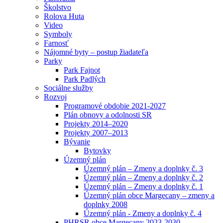
Školstvo
Rolova Huta
Video
Symboly
Farnosť
Nájomné byty – postup žiadateľa
Parky
Park Fajnot
Park Padlých
Sociálne služby
Rozvoj
Programové obdobie 2021-2027
Plán obnovy a odolnosti SR
Projekty 2014–2020
Projekty 2007–2013
Bývanie
Bytovky
Územný plán
Územný plán – Zmeny a doplnky č. 3
Územný plán – Zmeny a doplnky č. 2
Územný plán – Zmeny a doplnky č. 1
Územný plán obce Margecany – zmeny a
doplnky 2008
Územný plán - Zmeny a doplnky č. 4
PHRSR obce Margecany 2023-2030