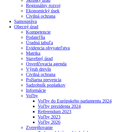
Školský úrad
Regionálny rozvoj
Ekonomický úsek
Civilná ochrana
Samospráva
Obecný úrad
Kompetencie
Podateľňa
Úradná tabuľa
Evidencia obyvateľstva
Matrika
Stavebný úrad
Osvedčovacia agenda
Výrub drevín
Civilná ochrana
Požiarna prevencia
Sadzobník poplatkov
Informácie
Voľby
Voľby do Európskeho parlamentu 2024
Voľby prezidenta 2024
Referendum 2023
Voľby 2023
Voľby 2026
Zverejňovanie