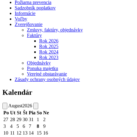
Požiarna prevencia
Sadzobník poplatkov
Informácie
Voľby
Zverejňovanie
Zmluvy, faktúry, objednávky
Faktúry
Rok 2026
Rok 2025
Rok 2024
Rok 2023
Objednávky
Ponuka majetku
Verejné obstarávanie
Zásady ochrany osobných údajov
Kalendár
August
2026
Po
Ut
St
Št
Pia
So
Ne
27
28
29
30
31
1
2
3
4
5
6
7
8
9
10
11
12
13
14
15
16