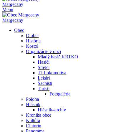
Margecany
Menu
Margecany
Obec
O obci
História
Kostol
Organizácie v obci
Mladý hasič KRTKO
Hasiči
Strelci
TJ Lokomotíva
Lekári
Šachisti
Turisti
Fotogaléria
Poloha
Hlásnik
Hlásnik–archív
Kronika obce
Kultúra
Cintorín
Panoráma