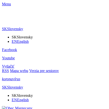
Menu
SK
Slovensky
SK
Slovensky
EN
English
Facebook
Youtube
Vytlačiť
RSS
Mapa webu
Verzia pre seniorov
koronavírus
SK
Slovensky
SK
Slovensky
EN
English