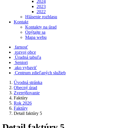
2024
2023
2022
Hlásenie rozhlasu
Kontakt
Kontakty na úrad
Opýtajte sa
Mapa webu
farnosť
rozvoj obce
Úradná tabuľa
Seniori
ako vybaviť
Centrum zdieľaných služieb
Úvodná stránka
Obecný úrad
Zverejňovanie
Faktúry
Rok 2026
Faktúry
Detail faktúry 5
Detail faktúry 5