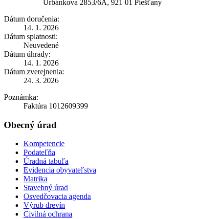
Urbánkova 2853/6A, 921 01 Piešťany
Dátum doručenia:
14. 1. 2026
Dátum splatnosti:
Neuvedené
Dátum úhrady:
14. 1. 2026
Dátum zverejnenia:
24. 3. 2026
Poznámka:
Faktúra 1012609399
Obecný úrad
Kompetencie
Podateľňa
Úradná tabuľa
Evidencia obyvateľstva
Matrika
Stavebný úrad
Osvedčovacia agenda
Výrub drevín
Civilná ochrana