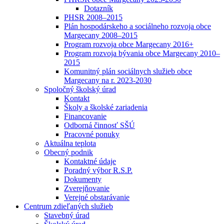
Dotazník
PHSR 2008–2015
Plán hospodárskeho a sociálneho rozvoja obce
Margecany 2008–2015
Program rozvoja obce Margecany 2016+
Program rozvoja bývania obce Margecany 2010–
2015
Komunitný plán sociálnych služieb obce
Margecany na r. 2023-2030
Spoločný školský úrad
Kontakt
Školy a školské zariadenia
Financovanie
Odborná činnosť SŠÚ
Pracovné ponuky
Aktuálna teplota
Obecný podnik
Kontaktné údaje
Poradný výbor R.S.P.
Dokumenty
Zverejňovanie
Verejné obstarávanie
Centrum zdieľaných služieb
Stavebný úrad