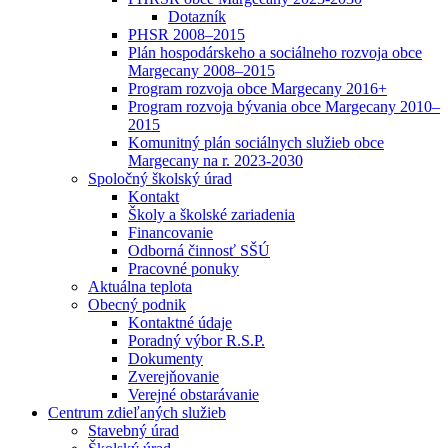
Dotazník
PHSR 2008–2015
Plán hospodárskeho a sociálneho rozvoja obce
Margecany 2008–2015
Program rozvoja obce Margecany 2016+
Program rozvoja bývania obce Margecany 2010–
2015
Komunitný plán sociálnych služieb obce
Margecany na r. 2023-2030
Spoločný školský úrad
Kontakt
Školy a školské zariadenia
Financovanie
Odborná činnosť SŠÚ
Pracovné ponuky
Aktuálna teplota
Obecný podnik
Kontaktné údaje
Poradný výbor R.S.P.
Dokumenty
Zverejňovanie
Verejné obstarávanie
Centrum zdieľaných služieb
Stavebný úrad