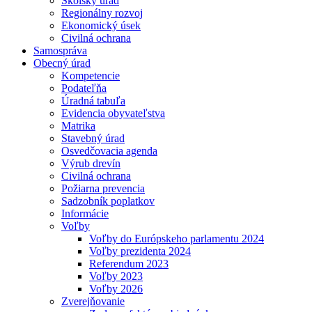
Školský úrad
Regionálny rozvoj
Ekonomický úsek
Civilná ochrana
Samospráva
Obecný úrad
Kompetencie
Podateľňa
Úradná tabuľa
Evidencia obyvateľstva
Matrika
Stavebný úrad
Osvedčovacia agenda
Výrub drevín
Civilná ochrana
Požiarna prevencia
Sadzobník poplatkov
Informácie
Voľby
Voľby do Európskeho parlamentu 2024
Voľby prezidenta 2024
Referendum 2023
Voľby 2023
Voľby 2026
Zverejňovanie