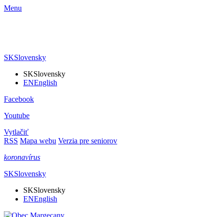
Menu
SK
Slovensky
SK
Slovensky
EN
English
Facebook
Youtube
Vytlačiť
RSS
Mapa webu
Verzia pre seniorov
koronavírus
SK
Slovensky
SK
Slovensky
EN
English