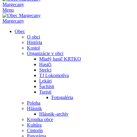
Margecany
Menu
Margecany
Obec
O obci
História
Kostol
Organizácie v obci
Mladý hasič KRTKO
Hasiči
Strelci
TJ Lokomotíva
Lekári
Šachisti
Turisti
Fotogaléria
Poloha
Hlásnik
Hlásnik–archív
Kronika obce
Kultúra
Cintorín
Panoráma