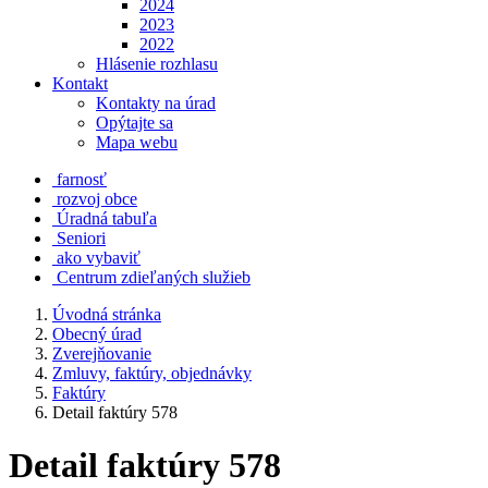
2024
2023
2022
Hlásenie rozhlasu
Kontakt
Kontakty na úrad
Opýtajte sa
Mapa webu
farnosť
rozvoj obce
Úradná tabuľa
Seniori
ako vybaviť
Centrum zdieľaných služieb
Úvodná stránka
Obecný úrad
Zverejňovanie
Zmluvy, faktúry, objednávky
Faktúry
Detail faktúry 578
Detail faktúry 578