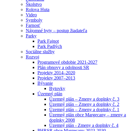
Školstvo
Rolova Huta
Video
Symboly
Farnosť
Nájomné byty – postup žiadateľa
Parky
Park Fajnot
Park Padlých
Sociálne služby
Rozvoj
Programové obdobie 2021-2027
Plán obnovy a odolnosti SR
Projekty 2014–2020
Projekty 2007–2013
Bývanie
Bytovky
Územný plán
Územný plán – Zmeny a doplnky č. 3
Územný plán – Zmeny a doplnky č. 2
Územný plán – Zmeny a doplnky č. 1
Územný plán obce Margecany – zmeny a
doplnky 2008
Územný plán - Zmeny a doplnky č. 4
PHRSR obce Margecany 2023-2030