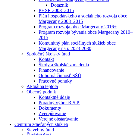
Dotazník
PHSR 2008–2015
Plán hospodárskeho a sociálneho rozvoja obce
Margecany 2008–2015
Program rozvoja obce Margecany 2016+
Program rozvoja bývania obce Margecany 2010–
2015
Komunitný plán sociálnych služieb obce
Margecany na r. 2023-2030
Spoločný školský úrad
Kontakt
Školy a školské zariadenia
Financovanie
Odborná činnosť SŠÚ
Pracovné ponuky
Aktuálna teplota
Obecný podnik
Kontaktné údaje
Poradný výbor R.S.P.
Dokumenty
Zverejňovanie
Verejné obstarávanie
Centrum zdieľaných služieb
Stavebný úrad