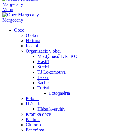
Margecany
Menu
Margecany
Obec
O obci
História
Kostol
Organizácie v obci
Mladý hasič KRTKO
Hasiči
Strelci
TJ Lokomotíva
Lekári
Šachisti
Turisti
Fotogaléria
Poloha
Hlásnik
Hlásnik–archív
Kronika obce
Kultúra
Cintorín
Panoráma