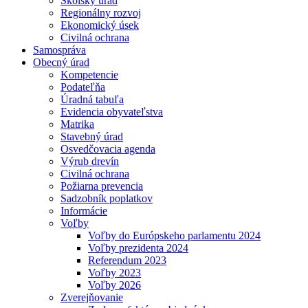
Školský úrad
Regionálny rozvoj
Ekonomický úsek
Civilná ochrana
Samospráva
Obecný úrad
Kompetencie
Podateľňa
Úradná tabuľa
Evidencia obyvateľstva
Matrika
Stavebný úrad
Osvedčovacia agenda
Výrub drevín
Civilná ochrana
Požiarna prevencia
Sadzobník poplatkov
Informácie
Voľby
Voľby do Európskeho parlamentu 2024
Voľby prezidenta 2024
Referendum 2023
Voľby 2023
Voľby 2026
Zverejňovanie