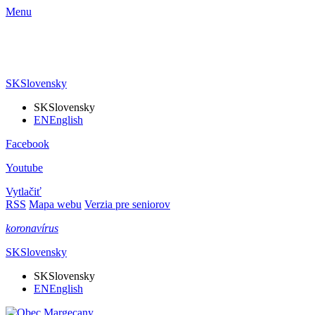
Menu
SK
Slovensky
SK
Slovensky
EN
English
Facebook
Youtube
Vytlačiť
RSS
Mapa webu
Verzia pre seniorov
koronavírus
SK
Slovensky
SK
Slovensky
EN
English