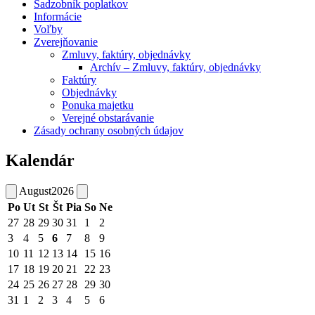
Sadzobník poplatkov
Informácie
Voľby
Zverejňovanie
Zmluvy, faktúry, objednávky
Archív – Zmluvy, faktúry, objednávky
Faktúry
Objednávky
Ponuka majetku
Verejné obstarávanie
Zásady ochrany osobných údajov
Kalendár
August
2026
Po
Ut
St
Št
Pia
So
Ne
27
28
29
30
31
1
2
3
4
5
6
7
8
9
10
11
12
13
14
15
16
17
18
19
20
21
22
23
24
25
26
27
28
29
30
31
1
2
3
4
5
6