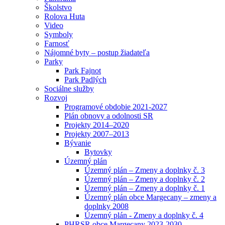
Školstvo
Rolova Huta
Video
Symboly
Farnosť
Nájomné byty – postup žiadateľa
Parky
Park Fajnot
Park Padlých
Sociálne služby
Rozvoj
Programové obdobie 2021-2027
Plán obnovy a odolnosti SR
Projekty 2014–2020
Projekty 2007–2013
Bývanie
Bytovky
Územný plán
Územný plán – Zmeny a doplnky č. 3
Územný plán – Zmeny a doplnky č. 2
Územný plán – Zmeny a doplnky č. 1
Územný plán obce Margecany – zmeny a
doplnky 2008
Územný plán - Zmeny a doplnky č. 4
PHRSR obce Margecany 2023-2030