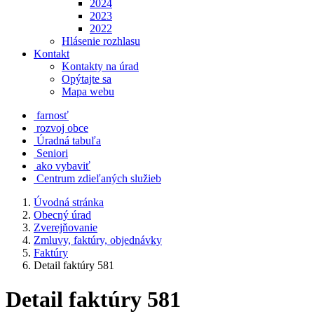
2024
2023
2022
Hlásenie rozhlasu
Kontakt
Kontakty na úrad
Opýtajte sa
Mapa webu
farnosť
rozvoj obce
Úradná tabuľa
Seniori
ako vybaviť
Centrum zdieľaných služieb
Úvodná stránka
Obecný úrad
Zverejňovanie
Zmluvy, faktúry, objednávky
Faktúry
Detail faktúry 581
Detail faktúry 581