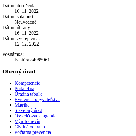
Dátum doručenia:
16. 11. 2022
Dátum splatnosti:
Neuvedené
Dátum úhrady:
16. 11. 2022
Dátum zverejnenia:
12. 12. 2022
Poznámka:
Faktúra 84085961
Obecný úrad
Kompetencie
Podateľňa
Úradná tabuľa
Evidencia obyvateľstva
Matrika
Stavebný úrad
Osvedčovacia agenda
Výrub drevín
Civilná ochrana
Požiarna prevencia