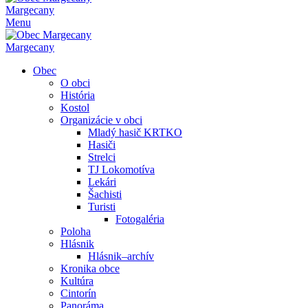
Margecany
Menu
Margecany
Obec
O obci
História
Kostol
Organizácie v obci
Mladý hasič KRTKO
Hasiči
Strelci
TJ Lokomotíva
Lekári
Šachisti
Turisti
Fotogaléria
Poloha
Hlásnik
Hlásnik–archív
Kronika obce
Kultúra
Cintorín
Panoráma