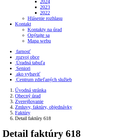
2024
2023
2022
Hlásenie rozhlasu
Kontakt
Kontakty na úrad
Opýtajte sa
Mapa webu
farnosť
rozvoj obce
Úradná tabuľa
Seniori
ako vybaviť
Centrum zdieľaných služieb
Úvodná stránka
Obecný úrad
Zverejňovanie
Zmluvy, faktúry, objednávky
Faktúry
Detail faktúry 618
Detail faktúry 618