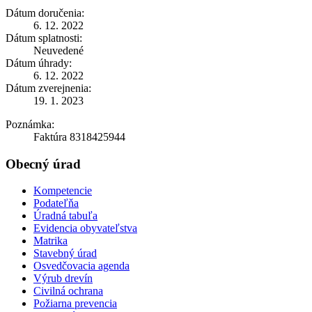
Dátum doručenia:
6. 12. 2022
Dátum splatnosti:
Neuvedené
Dátum úhrady:
6. 12. 2022
Dátum zverejnenia:
19. 1. 2023
Poznámka:
Faktúra 8318425944
Obecný úrad
Kompetencie
Podateľňa
Úradná tabuľa
Evidencia obyvateľstva
Matrika
Stavebný úrad
Osvedčovacia agenda
Výrub drevín
Civilná ochrana
Požiarna prevencia