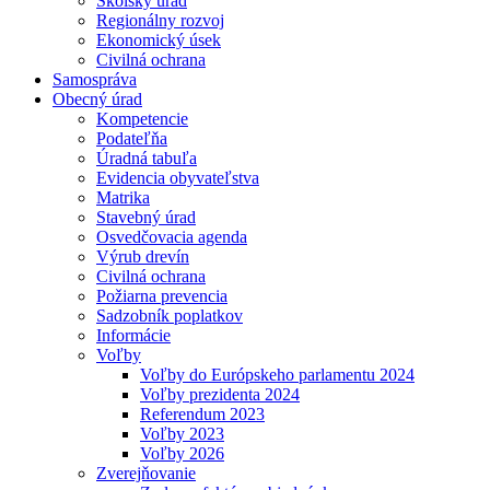
Školský úrad
Regionálny rozvoj
Ekonomický úsek
Civilná ochrana
Samospráva
Obecný úrad
Kompetencie
Podateľňa
Úradná tabuľa
Evidencia obyvateľstva
Matrika
Stavebný úrad
Osvedčovacia agenda
Výrub drevín
Civilná ochrana
Požiarna prevencia
Sadzobník poplatkov
Informácie
Voľby
Voľby do Európskeho parlamentu 2024
Voľby prezidenta 2024
Referendum 2023
Voľby 2023
Voľby 2026
Zverejňovanie