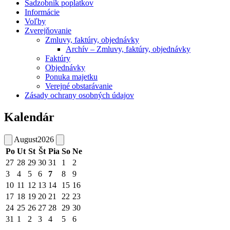
Sadzobník poplatkov
Informácie
Voľby
Zverejňovanie
Zmluvy, faktúry, objednávky
Archív – Zmluvy, faktúry, objednávky
Faktúry
Objednávky
Ponuka majetku
Verejné obstarávanie
Zásady ochrany osobných údajov
Kalendár
August
2026
Po
Ut
St
Št
Pia
So
Ne
27
28
29
30
31
1
2
3
4
5
6
7
8
9
10
11
12
13
14
15
16
17
18
19
20
21
22
23
24
25
26
27
28
29
30
31
1
2
3
4
5
6