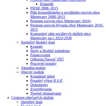
Dotazník
PHSR 2008–2015
Plán hospodárskeho a sociálneho rozvoja obce
Margecany 2008–2015
Program rozvoja obce Margecany 2016+
Program rozvoja bývania obce Margecany 2010–
2015
Komunitný plán sociálnych služieb obce
Margecany na r. 2023-2030
Spoločný školský úrad
Kontakt
Školy a školské zariadenia
Financovanie
Odborná činnosť SŠÚ
Pracovné ponuky
Aktuálna teplota
Obecný podnik
Kontaktné údaje
Poradný výbor R.S.P.
Dokumenty
Zverejňovanie
Verejné obstarávanie
Centrum zdieľaných služieb
Stavebný úrad