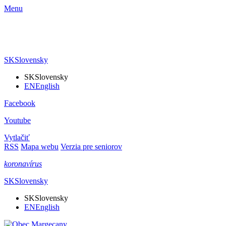
Menu
SK
Slovensky
SK
Slovensky
EN
English
Facebook
Youtube
Vytlačiť
RSS
Mapa webu
Verzia pre seniorov
koronavírus
SK
Slovensky
SK
Slovensky
EN
English