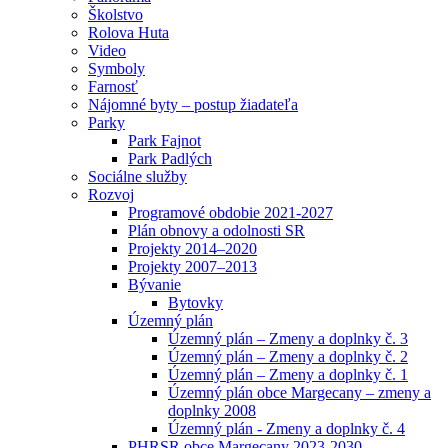
Školstvo
Rolova Huta
Video
Symboly
Farnosť
Nájomné byty – postup žiadateľa
Parky
Park Fajnot
Park Padlých
Sociálne služby
Rozvoj
Programové obdobie 2021-2027
Plán obnovy a odolnosti SR
Projekty 2014–2020
Projekty 2007–2013
Bývanie
Bytovky
Územný plán
Územný plán – Zmeny a doplnky č. 3
Územný plán – Zmeny a doplnky č. 2
Územný plán – Zmeny a doplnky č. 1
Územný plán obce Margecany – zmeny a
doplnky 2008
Územný plán - Zmeny a doplnky č. 4
PHRSR obce Margecany 2023-2030