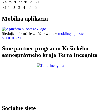
24
25
26
27
28
29
30
31
1
2
3
4
5
6
Mobilná aplikácia
Sledujte informácie z nášho webu v
mobilnej aplikácii -
V OBRAZE.
Sme partner programu Košického
samosprávneho kraja Terra Incognita
Sociálne siete