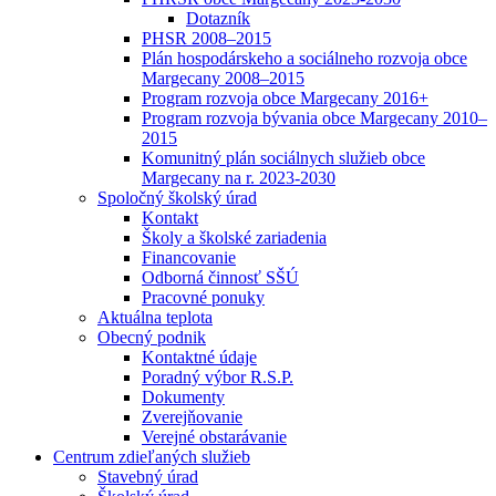
Dotazník
PHSR 2008–2015
Plán hospodárskeho a sociálneho rozvoja obce
Margecany 2008–2015
Program rozvoja obce Margecany 2016+
Program rozvoja bývania obce Margecany 2010–
2015
Komunitný plán sociálnych služieb obce
Margecany na r. 2023-2030
Spoločný školský úrad
Kontakt
Školy a školské zariadenia
Financovanie
Odborná činnosť SŠÚ
Pracovné ponuky
Aktuálna teplota
Obecný podnik
Kontaktné údaje
Poradný výbor R.S.P.
Dokumenty
Zverejňovanie
Verejné obstarávanie
Centrum zdieľaných služieb
Stavebný úrad