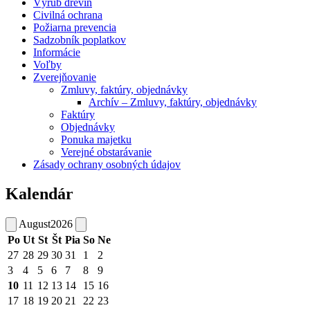
Výrub drevín
Civilná ochrana
Požiarna prevencia
Sadzobník poplatkov
Informácie
Voľby
Zverejňovanie
Zmluvy, faktúry, objednávky
Archív – Zmluvy, faktúry, objednávky
Faktúry
Objednávky
Ponuka majetku
Verejné obstarávanie
Zásady ochrany osobných údajov
Kalendár
August
2026
Po
Ut
St
Št
Pia
So
Ne
27
28
29
30
31
1
2
3
4
5
6
7
8
9
10
11
12
13
14
15
16
17
18
19
20
21
22
23