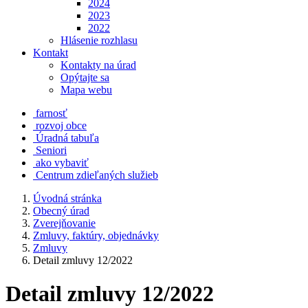
2024
2023
2022
Hlásenie rozhlasu
Kontakt
Kontakty na úrad
Opýtajte sa
Mapa webu
farnosť
rozvoj obce
Úradná tabuľa
Seniori
ako vybaviť
Centrum zdieľaných služieb
Úvodná stránka
Obecný úrad
Zverejňovanie
Zmluvy, faktúry, objednávky
Zmluvy
Detail zmluvy 12/2022
Detail zmluvy 12/2022