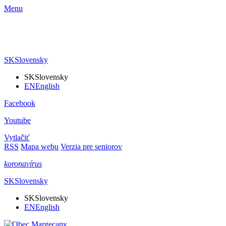
Menu
SK
Slovensky
SK
Slovensky
EN
English
Facebook
Youtube
Vytlačiť
RSS
Mapa webu
Verzia pre seniorov
koronavírus
SK
Slovensky
SK
Slovensky
EN
English