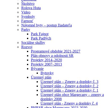
Školstvo
Rolova Huta
Video
Symboly
Farnosť
Nájomné byty – postup žiadateľa
Parky
Park Fajnot
Park Padlých
Sociálne služby
Rozvoj
Programové obdobie 2021-2027
Plán obnovy a odolnosti SR
Projekty 2014–2020
Projekty 2007–2013
Bývanie
Bytovky
Územný plán
Územný plán – Zmeny a doplnky č. 3
Územný plán – Zmeny a doplnky č. 2
Územný plán – Zmeny a doplnky č. 1
Územný plán obce Margecany – zmeny a
doplnky 2008
Územný plán - Zmeny a doplnky č. 4
PHRSR obce Margecany 2023-2030