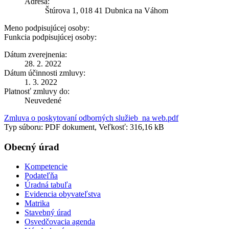
Adresa:
Štúrova 1, 018 41 Dubnica na Váhom
Meno podpisujúcej osoby:
Funkcia podpisujúcej osoby:
Dátum zverejnenia:
28. 2. 2022
Dátum účinnosti zmluvy:
1. 3. 2022
Platnosť zmluvy do:
Neuvedené
Zmluva o poskytovaní odborných služieb_na web.pdf
Typ súboru: PDF dokument, Veľkosť: 316,16 kB
Obecný úrad
Kompetencie
Podateľňa
Úradná tabuľa
Evidencia obyvateľstva
Matrika
Stavebný úrad
Osvedčovacia agenda