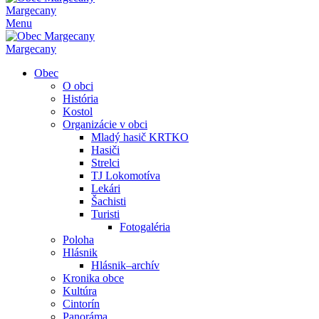
Margecany
Menu
Margecany
Obec
O obci
História
Kostol
Organizácie v obci
Mladý hasič KRTKO
Hasiči
Strelci
TJ Lokomotíva
Lekári
Šachisti
Turisti
Fotogaléria
Poloha
Hlásnik
Hlásnik–archív
Kronika obce
Kultúra
Cintorín
Panoráma