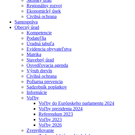
Školský úrad
Regionálny rozvoj
Ekonomický úsek
Civilná ochrana
Samospráva
Obecný úrad
Kompetencie
Podateľňa
Úradná tabuľa
Evidencia obyvateľstva
Matrika
Stavebný úrad
Osvedčovacia agenda
Výrub drevín
Civilná ochrana
Požiarna prevencia
Sadzobník poplatkov
Informácie
Voľby
Voľby do Európskeho parlamentu 2024
Voľby prezidenta 2024
Referendum 2023
Voľby 2023
Voľby 2026
Zverejňovanie