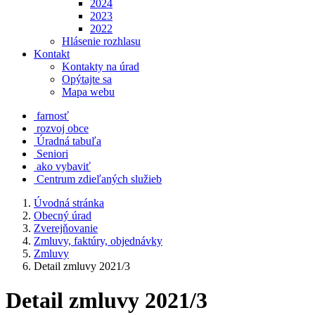
2024
2023
2022
Hlásenie rozhlasu
Kontakt
Kontakty na úrad
Opýtajte sa
Mapa webu
farnosť
rozvoj obce
Úradná tabuľa
Seniori
ako vybaviť
Centrum zdieľaných služieb
Úvodná stránka
Obecný úrad
Zverejňovanie
Zmluvy, faktúry, objednávky
Zmluvy
Detail zmluvy 2021/3
Detail zmluvy 2021/3