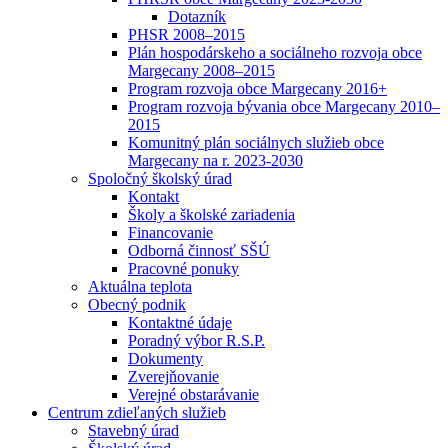
Dotazník
PHSR 2008–2015
Plán hospodárskeho a sociálneho rozvoja obce
Margecany 2008–2015
Program rozvoja obce Margecany 2016+
Program rozvoja bývania obce Margecany 2010–
2015
Komunitný plán sociálnych služieb obce
Margecany na r. 2023-2030
Spoločný školský úrad
Kontakt
Školy a školské zariadenia
Financovanie
Odborná činnosť SŠÚ
Pracovné ponuky
Aktuálna teplota
Obecný podnik
Kontaktné údaje
Poradný výbor R.S.P.
Dokumenty
Zverejňovanie
Verejné obstarávanie
Centrum zdieľaných služieb
Stavebný úrad