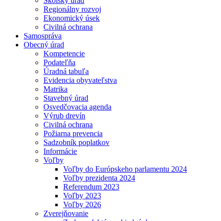
Školský úrad
Regionálny rozvoj
Ekonomický úsek
Civilná ochrana
Samospráva
Obecný úrad
Kompetencie
Podateľňa
Úradná tabuľa
Evidencia obyvateľstva
Matrika
Stavebný úrad
Osvedčovacia agenda
Výrub drevín
Civilná ochrana
Požiarna prevencia
Sadzobník poplatkov
Informácie
Voľby
Voľby do Európskeho parlamentu 2024
Voľby prezidenta 2024
Referendum 2023
Voľby 2023
Voľby 2026
Zverejňovanie