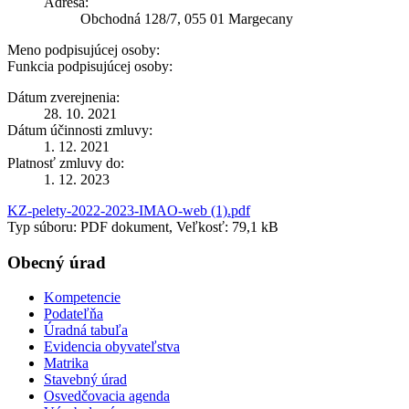
Adresa:
Obchodná 128/7, 055 01 Margecany
Meno podpisujúcej osoby:
Funkcia podpisujúcej osoby:
Dátum zverejnenia:
28. 10. 2021
Dátum účinnosti zmluvy:
1. 12. 2021
Platnosť zmluvy do:
1. 12. 2023
KZ-pelety-2022-2023-IMAO-web (1).pdf
Typ súboru: PDF dokument, Veľkosť: 79,1 kB
Obecný úrad
Kompetencie
Podateľňa
Úradná tabuľa
Evidencia obyvateľstva
Matrika
Stavebný úrad
Osvedčovacia agenda