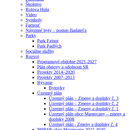
Školstvo
Rolova Huta
Video
Symboly
Farnosť
Nájomné byty – postup žiadateľa
Parky
Park Fajnot
Park Padlých
Sociálne služby
Rozvoj
Programové obdobie 2021-2027
Plán obnovy a odolnosti SR
Projekty 2014–2020
Projekty 2007–2013
Bývanie
Bytovky
Územný plán
Územný plán – Zmeny a doplnky č. 3
Územný plán – Zmeny a doplnky č. 2
Územný plán – Zmeny a doplnky č. 1
Územný plán obce Margecany – zmeny a
doplnky 2008
Územný plán - Zmeny a doplnky č. 4
PHRSR obce Margecany 2023-2030