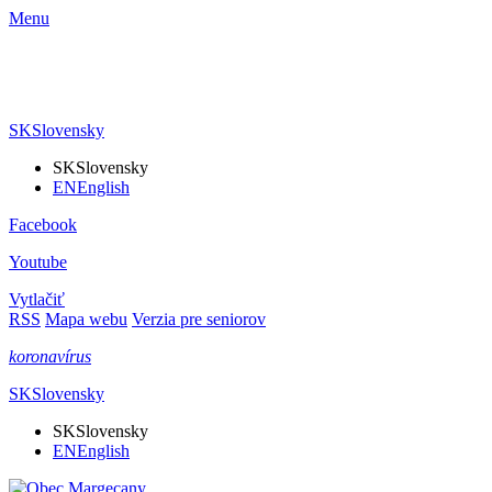
Menu
SK
Slovensky
SK
Slovensky
EN
English
Facebook
Youtube
Vytlačiť
RSS
Mapa webu
Verzia pre seniorov
koronavírus
SK
Slovensky
SK
Slovensky
EN
English