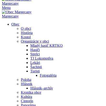
Margecany
Menu
Margecany
Obec
O obci
História
Kostol
Organizácie v obci
Mladý hasič KRTKO
Hasiči
Strelci
TJ Lokomotíva
Lekári
Šachisti
Turisti
Fotogaléria
Poloha
Hlásnik
Hlásnik–archív
Kronika obce
Kultúra
Cintorín
Panoráma