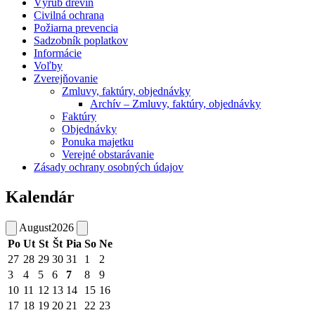
Výrub drevín
Civilná ochrana
Požiarna prevencia
Sadzobník poplatkov
Informácie
Voľby
Zverejňovanie
Zmluvy, faktúry, objednávky
Archív – Zmluvy, faktúry, objednávky
Faktúry
Objednávky
Ponuka majetku
Verejné obstarávanie
Zásady ochrany osobných údajov
Kalendár
August
2026
Po
Ut
St
Št
Pia
So
Ne
27
28
29
30
31
1
2
3
4
5
6
7
8
9
10
11
12
13
14
15
16
17
18
19
20
21
22
23