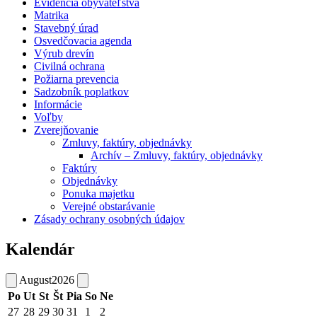
Evidencia obyvateľstva
Matrika
Stavebný úrad
Osvedčovacia agenda
Výrub drevín
Civilná ochrana
Požiarna prevencia
Sadzobník poplatkov
Informácie
Voľby
Zverejňovanie
Zmluvy, faktúry, objednávky
Archív – Zmluvy, faktúry, objednávky
Faktúry
Objednávky
Ponuka majetku
Verejné obstarávanie
Zásady ochrany osobných údajov
Kalendár
August
2026
Po
Ut
St
Št
Pia
So
Ne
27
28
29
30
31
1
2