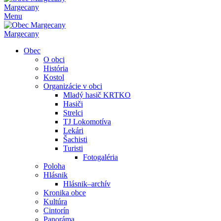
Margecany
Menu
Margecany
Obec
O obci
História
Kostol
Organizácie v obci
Mladý hasič KRTKO
Hasiči
Strelci
TJ Lokomotíva
Lekári
Šachisti
Turisti
Fotogaléria
Poloha
Hlásnik
Hlásnik–archív
Kronika obce
Kultúra
Cintorín
Panoráma