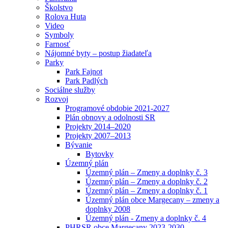
Školstvo
Rolova Huta
Video
Symboly
Farnosť
Nájomné byty – postup žiadateľa
Parky
Park Fajnot
Park Padlých
Sociálne služby
Rozvoj
Programové obdobie 2021-2027
Plán obnovy a odolnosti SR
Projekty 2014–2020
Projekty 2007–2013
Bývanie
Bytovky
Územný plán
Územný plán – Zmeny a doplnky č. 3
Územný plán – Zmeny a doplnky č. 2
Územný plán – Zmeny a doplnky č. 1
Územný plán obce Margecany – zmeny a
doplnky 2008
Územný plán - Zmeny a doplnky č. 4
PHRSR obce Margecany 2023-2030