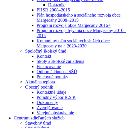
Dotazník
PHSR 2008–2015
Plán hospodárskeho a sociálneho rozvoja obce
Margecany 2008–2015
Program rozvoja obce Margecany 2016+
Program rozvoja bývania obce Margecany 2010–
2015
Komunitný plán sociálnych služieb obce
Margecany na r. 2023-2030
Spoločný školský úrad
Kontakt
Školy a školské zariadenia
Financovanie
Odborná činnosť SŠÚ
Pracovné ponuky
Aktuálna teplota
Obecný podnik
Kontaktné údaje
Poradný výbor R.S.P.
Dokumenty
Zverejňovanie
Verejné obstarávanie
Centrum zdieľaných služieb
Stavebný úrad