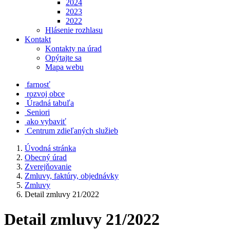
2024
2023
2022
Hlásenie rozhlasu
Kontakt
Kontakty na úrad
Opýtajte sa
Mapa webu
farnosť
rozvoj obce
Úradná tabuľa
Seniori
ako vybaviť
Centrum zdieľaných služieb
Úvodná stránka
Obecný úrad
Zverejňovanie
Zmluvy, faktúry, objednávky
Zmluvy
Detail zmluvy 21/2022
Detail zmluvy 21/2022