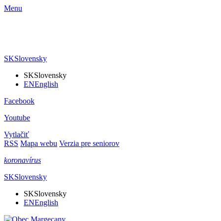
Menu
SK
Slovensky
SK
Slovensky
EN
English
Facebook
Youtube
Vytlačiť
RSS
Mapa webu
Verzia pre seniorov
koronavírus
SK
Slovensky
SK
Slovensky
EN
English