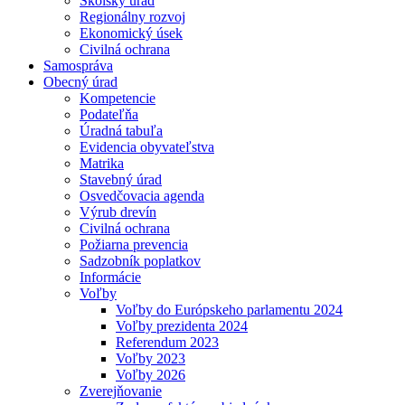
Školský úrad
Regionálny rozvoj
Ekonomický úsek
Civilná ochrana
Samospráva
Obecný úrad
Kompetencie
Podateľňa
Úradná tabuľa
Evidencia obyvateľstva
Matrika
Stavebný úrad
Osvedčovacia agenda
Výrub drevín
Civilná ochrana
Požiarna prevencia
Sadzobník poplatkov
Informácie
Voľby
Voľby do Európskeho parlamentu 2024
Voľby prezidenta 2024
Referendum 2023
Voľby 2023
Voľby 2026
Zverejňovanie