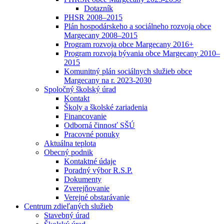
Dotazník
PHSR 2008–2015
Plán hospodárskeho a sociálneho rozvoja obce
Margecany 2008–2015
Program rozvoja obce Margecany 2016+
Program rozvoja bývania obce Margecany 2010–
2015
Komunitný plán sociálnych služieb obce
Margecany na r. 2023-2030
Spoločný školský úrad
Kontakt
Školy a školské zariadenia
Financovanie
Odborná činnosť SŠÚ
Pracovné ponuky
Aktuálna teplota
Obecný podnik
Kontaktné údaje
Poradný výbor R.S.P.
Dokumenty
Zverejňovanie
Verejné obstarávanie
Centrum zdieľaných služieb
Stavebný úrad