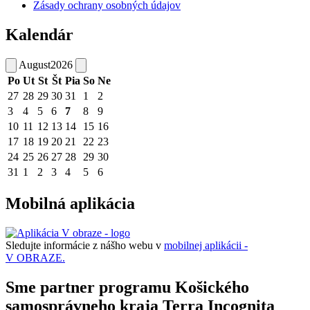
Zásady ochrany osobných údajov
Kalendár
August
2026
Po
Ut
St
Št
Pia
So
Ne
27
28
29
30
31
1
2
3
4
5
6
7
8
9
10
11
12
13
14
15
16
17
18
19
20
21
22
23
24
25
26
27
28
29
30
31
1
2
3
4
5
6
Mobilná aplikácia
Sledujte informácie z nášho webu v
mobilnej aplikácii -
V OBRAZE.
Sme partner programu Košického
samosprávneho kraja Terra Incognita