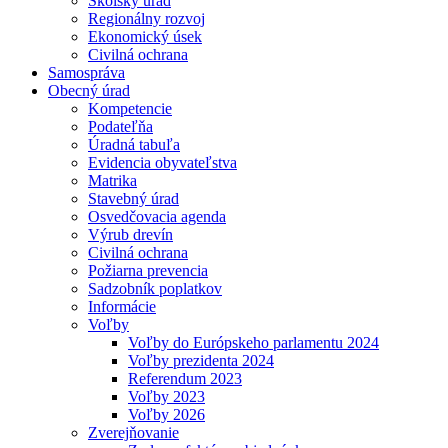
Školský úrad
Regionálny rozvoj
Ekonomický úsek
Civilná ochrana
Samospráva
Obecný úrad
Kompetencie
Podateľňa
Úradná tabuľa
Evidencia obyvateľstva
Matrika
Stavebný úrad
Osvedčovacia agenda
Výrub drevín
Civilná ochrana
Požiarna prevencia
Sadzobník poplatkov
Informácie
Voľby
Voľby do Európskeho parlamentu 2024
Voľby prezidenta 2024
Referendum 2023
Voľby 2023
Voľby 2026
Zverejňovanie