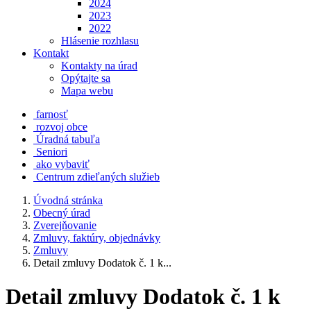
2024
2023
2022
Hlásenie rozhlasu
Kontakt
Kontakty na úrad
Opýtajte sa
Mapa webu
farnosť
rozvoj obce
Úradná tabuľa
Seniori
ako vybaviť
Centrum zdieľaných služieb
Úvodná stránka
Obecný úrad
Zverejňovanie
Zmluvy, faktúry, objednávky
Zmluvy
Detail zmluvy Dodatok č. 1 k...
Detail zmluvy Dodatok č. 1 k