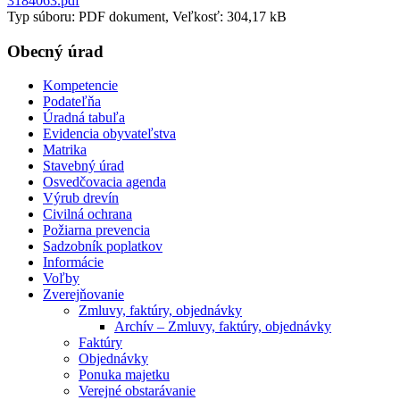
3184063.pdf
Typ súboru: PDF dokument, Veľkosť: 304,17 kB
Obecný úrad
Kompetencie
Podateľňa
Úradná tabuľa
Evidencia obyvateľstva
Matrika
Stavebný úrad
Osvedčovacia agenda
Výrub drevín
Civilná ochrana
Požiarna prevencia
Sadzobník poplatkov
Informácie
Voľby
Zverejňovanie
Zmluvy, faktúry, objednávky
Archív – Zmluvy, faktúry, objednávky
Faktúry
Objednávky
Ponuka majetku
Verejné obstarávanie