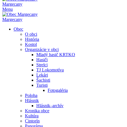
Margecany
Menu
Margecany
Obec
O obci
História
Kostol
Organizácie v obci
Mladý hasič KRTKO
Hasiči
Strelci
TJ Lokomotíva
Lekári
Šachisti
Turisti
Fotogaléria
Poloha
Hlásnik
Hlásnik–archív
Kronika obce
Kultúra
Cintorín
Panoráma