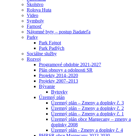
Školstvo
Rolova Huta
Video
Symboly
Farnosť
Nájomné byty – postup žiadateľa
Parky
Park Fajnot
Park Padlých
Sociálne služby
Rozvoj
Programové obdobie 2021-2027
Plán obnovy a odolnosti SR
Projekty 2014–2020
Projekty 2007–2013
Bývanie
Bytovky
Územný plán
Územný plán – Zmeny a doplnky č. 3
Územný plán – Zmeny a doplnky č. 2
Územný plán – Zmeny a doplnky č. 1
Územný plán obce Margecany – zmeny a
doplnky 2008
Územný plán - Zmeny a doplnky č. 4
PHRSR obce Margecany 2023-2030