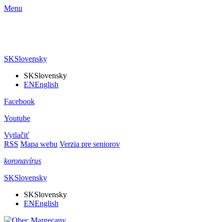
Menu
SK
Slovensky
SK
Slovensky
EN
English
Facebook
Youtube
Vytlačiť
RSS
Mapa webu
Verzia pre seniorov
koronavírus
SK
Slovensky
SK
Slovensky
EN
English