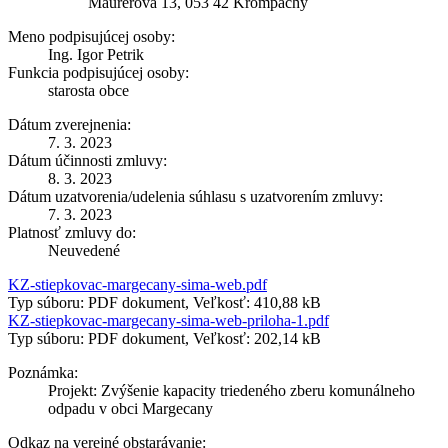
Maurerova 13, 053 42 Krompachy
Meno podpisujúcej osoby:
Ing. Igor Petrik
Funkcia podpisujúcej osoby:
starosta obce
Dátum zverejnenia:
7. 3. 2023
Dátum účinnosti zmluvy:
8. 3. 2023
Dátum uzatvorenia/udelenia súhlasu s uzatvorením zmluvy:
7. 3. 2023
Platnosť zmluvy do:
Neuvedené
KZ-stiepkovac-margecany-sima-web.pdf
Typ súboru: PDF dokument, Veľkosť: 410,88 kB
KZ-stiepkovac-margecany-sima-web-priloha-1.pdf
Typ súboru: PDF dokument, Veľkosť: 202,14 kB
Poznámka:
Projekt: Zvýšenie kapacity triedeného zberu komunálneho
odpadu v obci Margecany
Odkaz na verejné obstarávanie: