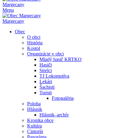
Margecany
Menu
Margecany
Obec
O obci
História
Kostol
Organizácie v obci
Mladý hasič KRTKO
Hasiči
Strelci
TJ Lokomotíva
Lekári
Šachisti
Turisti
Fotogaléria
Poloha
Hlásnik
Hlásnik–archív
Kronika obce
Kultúra
Cintorín
Panoráma