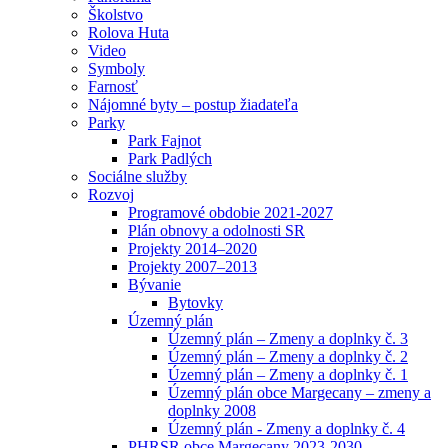
Školstvo
Rolova Huta
Video
Symboly
Farnosť
Nájomné byty – postup žiadateľa
Parky
Park Fajnot
Park Padlých
Sociálne služby
Rozvoj
Programové obdobie 2021-2027
Plán obnovy a odolnosti SR
Projekty 2014–2020
Projekty 2007–2013
Bývanie
Bytovky
Územný plán
Územný plán – Zmeny a doplnky č. 3
Územný plán – Zmeny a doplnky č. 2
Územný plán – Zmeny a doplnky č. 1
Územný plán obce Margecany – zmeny a
doplnky 2008
Územný plán - Zmeny a doplnky č. 4
PHRSR obce Margecany 2023-2030