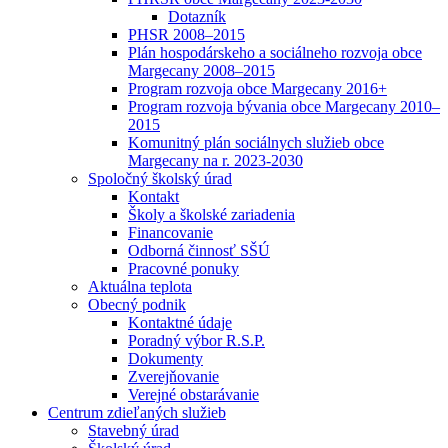
Dotazník
PHSR 2008–2015
Plán hospodárskeho a sociálneho rozvoja obce
Margecany 2008–2015
Program rozvoja obce Margecany 2016+
Program rozvoja bývania obce Margecany 2010–
2015
Komunitný plán sociálnych služieb obce
Margecany na r. 2023-2030
Spoločný školský úrad
Kontakt
Školy a školské zariadenia
Financovanie
Odborná činnosť SŠÚ
Pracovné ponuky
Aktuálna teplota
Obecný podnik
Kontaktné údaje
Poradný výbor R.S.P.
Dokumenty
Zverejňovanie
Verejné obstarávanie
Centrum zdieľaných služieb
Stavebný úrad