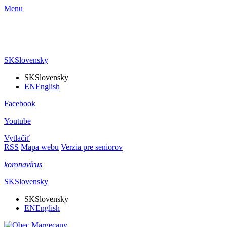
Menu
SK
Slovensky
SK
Slovensky
EN
English
Facebook
Youtube
Vytlačiť
RSS
Mapa webu
Verzia pre seniorov
koronavírus
SK
Slovensky
SK
Slovensky
EN
English