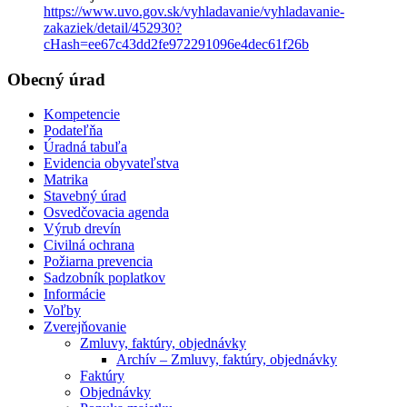
https://www.uvo.gov.sk/vyhladavanie/vyhladavanie-
zakaziek/detail/452930?
cHash=ee67c43dd2fe972291096e4dec61f26b
Obecný úrad
Kompetencie
Podateľňa
Úradná tabuľa
Evidencia obyvateľstva
Matrika
Stavebný úrad
Osvedčovacia agenda
Výrub drevín
Civilná ochrana
Požiarna prevencia
Sadzobník poplatkov
Informácie
Voľby
Zverejňovanie
Zmluvy, faktúry, objednávky
Archív – Zmluvy, faktúry, objednávky
Faktúry
Objednávky