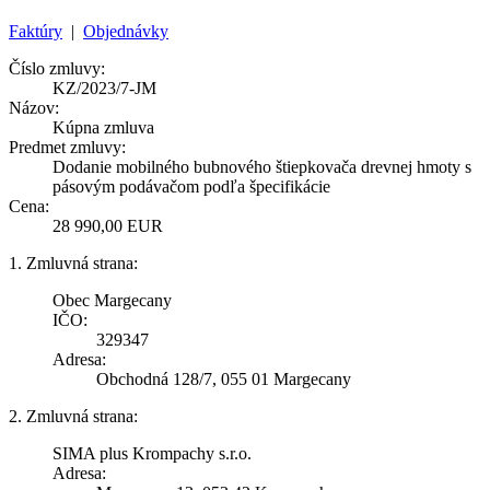
Faktúry
|
Objednávky
Číslo zmluvy:
KZ/2023/7-JM
Názov:
Kúpna zmluva
Predmet zmluvy:
Dodanie mobilného bubnového štiepkovača drevnej hmoty s
pásovým podávačom podľa špecifikácie
Cena:
28 990,00 EUR
1. Zmluvná strana:
Obec Margecany
IČO:
329347
Adresa:
Obchodná 128/7, 055 01 Margecany
2. Zmluvná strana:
SIMA plus Krompachy s.r.o.
Adresa: