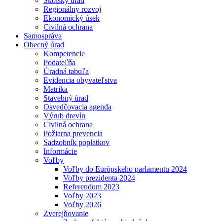
Školský úrad
Regionálny rozvoj
Ekonomický úsek
Civilná ochrana
Samospráva
Obecný úrad
Kompetencie
Podateľňa
Úradná tabuľa
Evidencia obyvateľstva
Matrika
Stavebný úrad
Osvedčovacia agenda
Výrub drevín
Civilná ochrana
Požiarna prevencia
Sadzobník poplatkov
Informácie
Voľby
Voľby do Európskeho parlamentu 2024
Voľby prezidenta 2024
Referendum 2023
Voľby 2023
Voľby 2026
Zverejňovanie