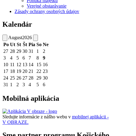
Ponuka majetku
Verejné obstarávanie
Zásady ochrany osobných údajov
Kalendár
August
2026
Po
Ut
St
Št
Pia
So
Ne
27
28
29
30
31
1
2
3
4
5
6
7
8
9
10
11
12
13
14
15
16
17
18
19
20
21
22
23
24
25
26
27
28
29
30
31
1
2
3
4
5
6
Mobilná aplikácia
Sledujte informácie z nášho webu v
mobilnej aplikácii -
V OBRAZE.
Sme partner programu Košického