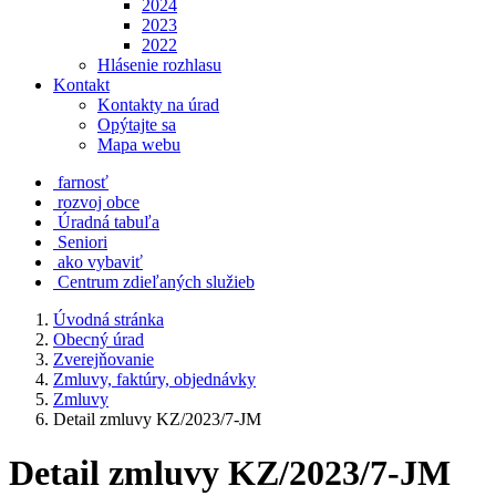
2024
2023
2022
Hlásenie rozhlasu
Kontakt
Kontakty na úrad
Opýtajte sa
Mapa webu
farnosť
rozvoj obce
Úradná tabuľa
Seniori
ako vybaviť
Centrum zdieľaných služieb
Úvodná stránka
Obecný úrad
Zverejňovanie
Zmluvy, faktúry, objednávky
Zmluvy
Detail zmluvy KZ/2023/7-JM
Detail zmluvy KZ/2023/7-JM