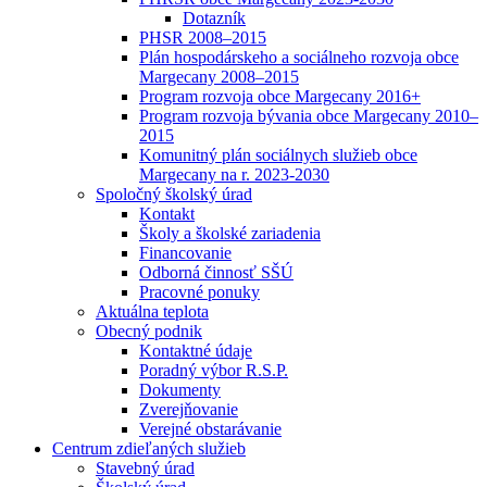
Dotazník
PHSR 2008–2015
Plán hospodárskeho a sociálneho rozvoja obce
Margecany 2008–2015
Program rozvoja obce Margecany 2016+
Program rozvoja bývania obce Margecany 2010–
2015
Komunitný plán sociálnych služieb obce
Margecany na r. 2023-2030
Spoločný školský úrad
Kontakt
Školy a školské zariadenia
Financovanie
Odborná činnosť SŠÚ
Pracovné ponuky
Aktuálna teplota
Obecný podnik
Kontaktné údaje
Poradný výbor R.S.P.
Dokumenty
Zverejňovanie
Verejné obstarávanie
Centrum zdieľaných služieb
Stavebný úrad