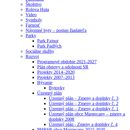
Školstvo
Rolova Huta
Video
Symboly
Farnosť
Nájomné byty – postup žiadateľa
Parky
Park Fajnot
Park Padlých
Sociálne služby
Rozvoj
Programové obdobie 2021-2027
Plán obnovy a odolnosti SR
Projekty 2014–2020
Projekty 2007–2013
Bývanie
Bytovky
Územný plán
Územný plán – Zmeny a doplnky č. 3
Územný plán – Zmeny a doplnky č. 2
Územný plán – Zmeny a doplnky č. 1
Územný plán obce Margecany – zmeny a
doplnky 2008
Územný plán - Zmeny a doplnky č. 4
PHRSR obce Margecany 2023-2030