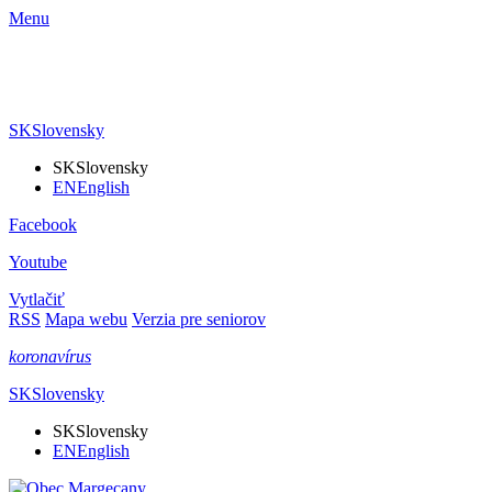
Menu
SK
Slovensky
SK
Slovensky
EN
English
Facebook
Youtube
Vytlačiť
RSS
Mapa webu
Verzia pre seniorov
koronavírus
SK
Slovensky
SK
Slovensky
EN
English