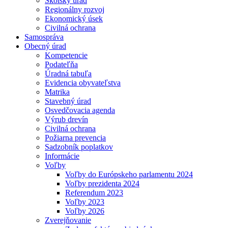
Školský úrad
Regionálny rozvoj
Ekonomický úsek
Civilná ochrana
Samospráva
Obecný úrad
Kompetencie
Podateľňa
Úradná tabuľa
Evidencia obyvateľstva
Matrika
Stavebný úrad
Osvedčovacia agenda
Výrub drevín
Civilná ochrana
Požiarna prevencia
Sadzobník poplatkov
Informácie
Voľby
Voľby do Európskeho parlamentu 2024
Voľby prezidenta 2024
Referendum 2023
Voľby 2023
Voľby 2026
Zverejňovanie