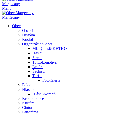
Margecany
Menu
Margecany
Obec
O obci
História
Kostol
Organizácie v obci
Mladý hasič KRTKO
Hasiči
Strelci
TJ Lokomotíva
Lekári
Šachisti
Turisti
Fotogaléria
Poloha
Hlásnik
Hlásnik–archív
Kronika obce
Kultúra
Cintorín
Panoráma