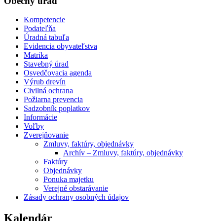
Obecný úrad
Kompetencie
Podateľňa
Úradná tabuľa
Evidencia obyvateľstva
Matrika
Stavebný úrad
Osvedčovacia agenda
Výrub drevín
Civilná ochrana
Požiarna prevencia
Sadzobník poplatkov
Informácie
Voľby
Zverejňovanie
Zmluvy, faktúry, objednávky
Archív – Zmluvy, faktúry, objednávky
Faktúry
Objednávky
Ponuka majetku
Verejné obstarávanie
Zásady ochrany osobných údajov
Kalendár