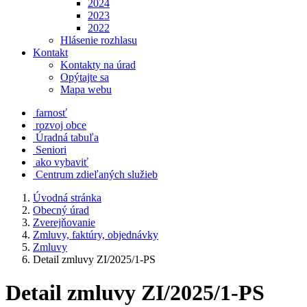
2024
2023
2022
Hlásenie rozhlasu
Kontakt
Kontakty na úrad
Opýtajte sa
Mapa webu
farnosť
rozvoj obce
Úradná tabuľa
Seniori
ako vybaviť
Centrum zdieľaných služieb
Úvodná stránka
Obecný úrad
Zverejňovanie
Zmluvy, faktúry, objednávky
Zmluvy
Detail zmluvy ZI/2025/1-PS
Detail zmluvy ZI/2025/1-PS