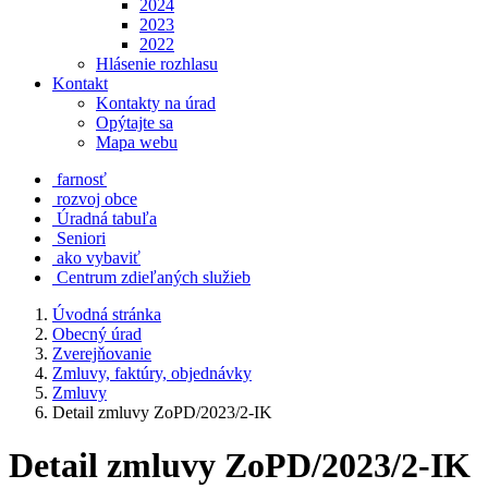
2024
2023
2022
Hlásenie rozhlasu
Kontakt
Kontakty na úrad
Opýtajte sa
Mapa webu
farnosť
rozvoj obce
Úradná tabuľa
Seniori
ako vybaviť
Centrum zdieľaných služieb
Úvodná stránka
Obecný úrad
Zverejňovanie
Zmluvy, faktúry, objednávky
Zmluvy
Detail zmluvy ZoPD/2023/2-IK
Detail zmluvy ZoPD/2023/2-IK