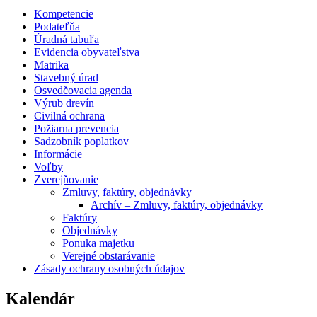
Kompetencie
Podateľňa
Úradná tabuľa
Evidencia obyvateľstva
Matrika
Stavebný úrad
Osvedčovacia agenda
Výrub drevín
Civilná ochrana
Požiarna prevencia
Sadzobník poplatkov
Informácie
Voľby
Zverejňovanie
Zmluvy, faktúry, objednávky
Archív – Zmluvy, faktúry, objednávky
Faktúry
Objednávky
Ponuka majetku
Verejné obstarávanie
Zásady ochrany osobných údajov
Kalendár