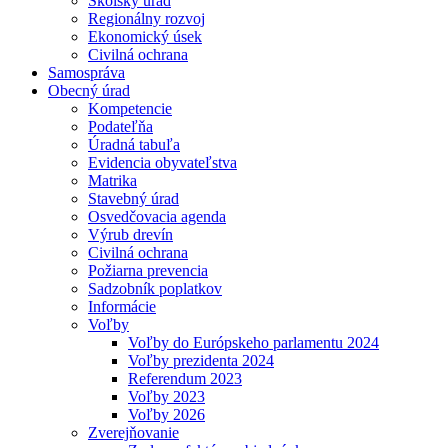
Školský úrad
Regionálny rozvoj
Ekonomický úsek
Civilná ochrana
Samospráva
Obecný úrad
Kompetencie
Podateľňa
Úradná tabuľa
Evidencia obyvateľstva
Matrika
Stavebný úrad
Osvedčovacia agenda
Výrub drevín
Civilná ochrana
Požiarna prevencia
Sadzobník poplatkov
Informácie
Voľby
Voľby do Európskeho parlamentu 2024
Voľby prezidenta 2024
Referendum 2023
Voľby 2023
Voľby 2026
Zverejňovanie