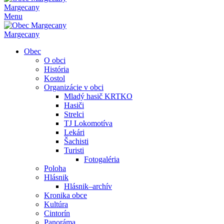
Margecany
Menu
Margecany
Obec
O obci
História
Kostol
Organizácie v obci
Mladý hasič KRTKO
Hasiči
Strelci
TJ Lokomotíva
Lekári
Šachisti
Turisti
Fotogaléria
Poloha
Hlásnik
Hlásnik–archív
Kronika obce
Kultúra
Cintorín
Panoráma