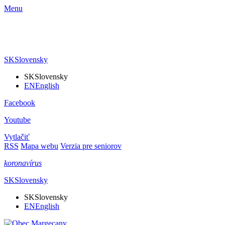
Menu
SK
Slovensky
SK
Slovensky
EN
English
Facebook
Youtube
Vytlačiť
RSS
Mapa webu
Verzia pre seniorov
koronavírus
SK
Slovensky
SK
Slovensky
EN
English