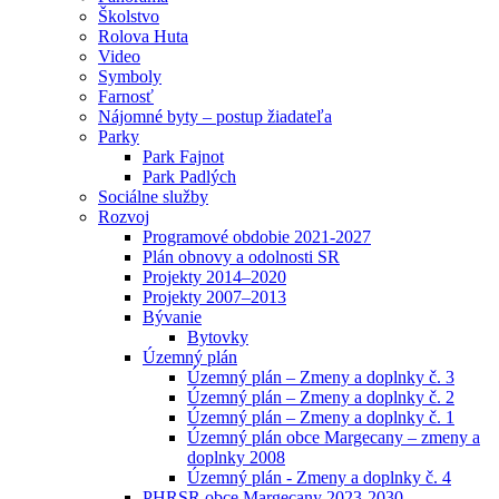
Školstvo
Rolova Huta
Video
Symboly
Farnosť
Nájomné byty – postup žiadateľa
Parky
Park Fajnot
Park Padlých
Sociálne služby
Rozvoj
Programové obdobie 2021-2027
Plán obnovy a odolnosti SR
Projekty 2014–2020
Projekty 2007–2013
Bývanie
Bytovky
Územný plán
Územný plán – Zmeny a doplnky č. 3
Územný plán – Zmeny a doplnky č. 2
Územný plán – Zmeny a doplnky č. 1
Územný plán obce Margecany – zmeny a
doplnky 2008
Územný plán - Zmeny a doplnky č. 4
PHRSR obce Margecany 2023-2030