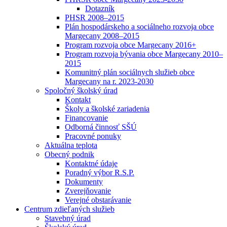
Dotazník
PHSR 2008–2015
Plán hospodárskeho a sociálneho rozvoja obce
Margecany 2008–2015
Program rozvoja obce Margecany 2016+
Program rozvoja bývania obce Margecany 2010–
2015
Komunitný plán sociálnych služieb obce
Margecany na r. 2023-2030
Spoločný školský úrad
Kontakt
Školy a školské zariadenia
Financovanie
Odborná činnosť SŠÚ
Pracovné ponuky
Aktuálna teplota
Obecný podnik
Kontaktné údaje
Poradný výbor R.S.P.
Dokumenty
Zverejňovanie
Verejné obstarávanie
Centrum zdieľaných služieb
Stavebný úrad