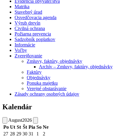
Evidencia obyvateľstva
Matrika
Stavebný úrad
Osvedčovacia agenda
Výrub drevín
Civilná ochrana
Požiarna prevencia
Sadzobník poplatkov
Informácie
Voľby
Zverejňovanie
Zmluvy, faktúry, objednávky
Archív – Zmluvy, faktúry, objednávky
Faktúry
Objednávky
Ponuka majetku
Verejné obstarávanie
Zásady ochrany osobných údajov
Kalendár
August
2026
Po
Ut
St
Št
Pia
So
Ne
27
28
29
30
31
1
2