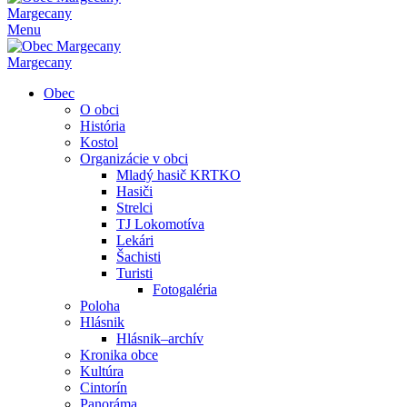
Margecany
Menu
Margecany
Obec
O obci
História
Kostol
Organizácie v obci
Mladý hasič KRTKO
Hasiči
Strelci
TJ Lokomotíva
Lekári
Šachisti
Turisti
Fotogaléria
Poloha
Hlásnik
Hlásnik–archív
Kronika obce
Kultúra
Cintorín
Panoráma