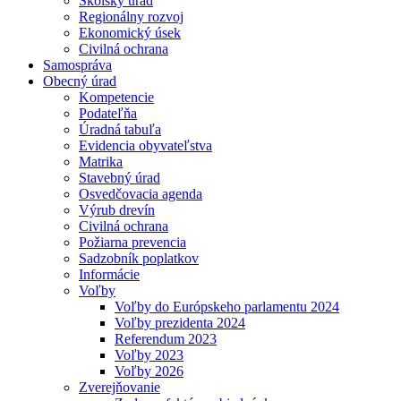
Školský úrad
Regionálny rozvoj
Ekonomický úsek
Civilná ochrana
Samospráva
Obecný úrad
Kompetencie
Podateľňa
Úradná tabuľa
Evidencia obyvateľstva
Matrika
Stavebný úrad
Osvedčovacia agenda
Výrub drevín
Civilná ochrana
Požiarna prevencia
Sadzobník poplatkov
Informácie
Voľby
Voľby do Európskeho parlamentu 2024
Voľby prezidenta 2024
Referendum 2023
Voľby 2023
Voľby 2026
Zverejňovanie