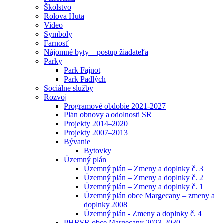
Školstvo
Rolova Huta
Video
Symboly
Farnosť
Nájomné byty – postup žiadateľa
Parky
Park Fajnot
Park Padlých
Sociálne služby
Rozvoj
Programové obdobie 2021-2027
Plán obnovy a odolnosti SR
Projekty 2014–2020
Projekty 2007–2013
Bývanie
Bytovky
Územný plán
Územný plán – Zmeny a doplnky č. 3
Územný plán – Zmeny a doplnky č. 2
Územný plán – Zmeny a doplnky č. 1
Územný plán obce Margecany – zmeny a
doplnky 2008
Územný plán - Zmeny a doplnky č. 4
PHRSR obce Margecany 2023-2030