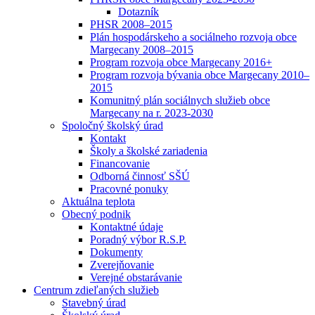
Dotazník
PHSR 2008–2015
Plán hospodárskeho a sociálneho rozvoja obce
Margecany 2008–2015
Program rozvoja obce Margecany 2016+
Program rozvoja bývania obce Margecany 2010–
2015
Komunitný plán sociálnych služieb obce
Margecany na r. 2023-2030
Spoločný školský úrad
Kontakt
Školy a školské zariadenia
Financovanie
Odborná činnosť SŠÚ
Pracovné ponuky
Aktuálna teplota
Obecný podnik
Kontaktné údaje
Poradný výbor R.S.P.
Dokumenty
Zverejňovanie
Verejné obstarávanie
Centrum zdieľaných služieb
Stavebný úrad