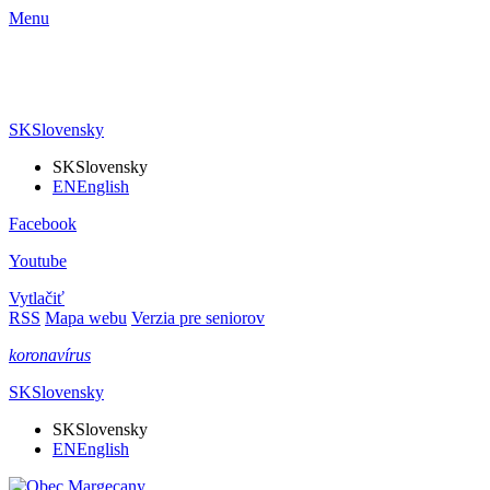
Menu
SK
Slovensky
SK
Slovensky
EN
English
Facebook
Youtube
Vytlačiť
RSS
Mapa webu
Verzia pre seniorov
koronavírus
SK
Slovensky
SK
Slovensky
EN
English