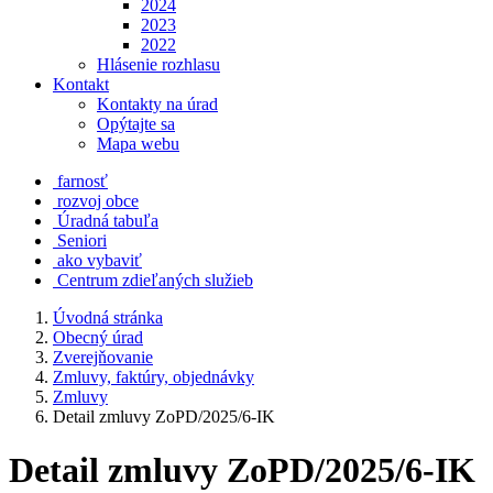
2024
2023
2022
Hlásenie rozhlasu
Kontakt
Kontakty na úrad
Opýtajte sa
Mapa webu
farnosť
rozvoj obce
Úradná tabuľa
Seniori
ako vybaviť
Centrum zdieľaných služieb
Úvodná stránka
Obecný úrad
Zverejňovanie
Zmluvy, faktúry, objednávky
Zmluvy
Detail zmluvy ZoPD/2025/6-IK
Detail zmluvy ZoPD/2025/6-IK