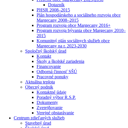
Dotazník
PHSR 2008–2015
Plán hospodárskeho a sociálneho rozvoja obce
Margecany 2008–2015
Program rozvoja obce Margecany 2016+
Program rozvoja bývania obce Margecany 2010–
2015
Komunitný plán sociálnych služieb obce
Margecany na r. 2023-2030
Spoločný školský úrad
Kontakt
Školy a školské zariadenia
Financovanie
Odborná činnosť SŠÚ
Pracovné ponuky
Aktuálna teplota
Obecný podnik
Kontaktné údaje
Poradný výbor R.S.P.
Dokumenty
Zverejňovanie
Verejné obstarávanie
Centrum zdieľaných služieb
Stavebný úrad