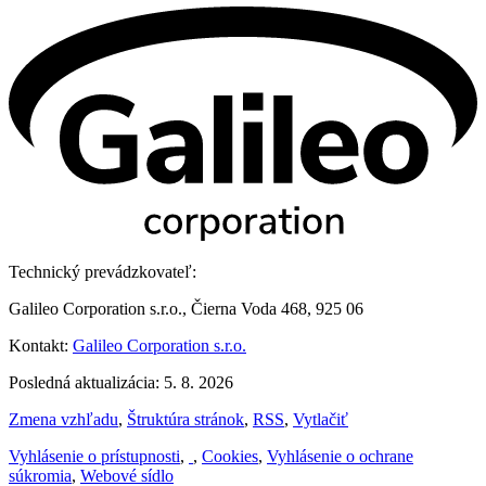
Technický prevádzkovateľ:
Galileo Corporation s.r.o., Čierna Voda 468, 925 06
Kontakt:
Galileo Corporation s.r.o.
Posledná aktualizácia: 5. 8. 2026
Zmena vzhľadu
,
Štruktúra stránok
,
RSS
,
Vytlačiť
Vyhlásenie o prístupnosti
,
,
Cookies
,
Vyhlásenie o ochrane
súkromia
,
Webové sídlo