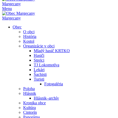
Margecany
Menu
Margecany
Obec
O obci
História
Kostol
Organizácie v obci
Mladý hasič KRTKO
Hasiči
Strelci
TJ Lokomotíva
Lekári
Šachisti
Turisti
Fotogaléria
Poloha
Hlásnik
Hlásnik–archív
Kronika obce
Kultúra
Cintorín
Panoráma