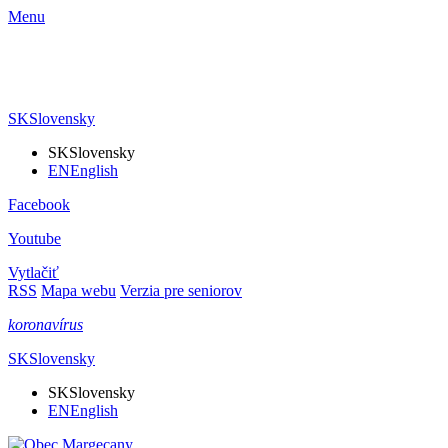
Menu
SK
Slovensky
SK
Slovensky
EN
English
Facebook
Youtube
Vytlačiť
RSS
Mapa webu
Verzia pre seniorov
koronavírus
SK
Slovensky
SK
Slovensky
EN
English