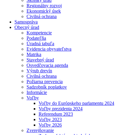
Školský úrad
Regionálny rozvoj
Ekonomický úsek
Civilná ochrana
Samospráva
Obecný úrad
Kompetencie
Podateľňa
Úradná tabuľa
Evidencia obyvateľstva
Matrika
Stavebný úrad
Osvedčovacia agenda
Výrub drevín
Civilná ochrana
Požiarna prevencia
Sadzobník poplatkov
Informácie
Voľby
Voľby do Európskeho parlamentu 2024
Voľby prezidenta 2024
Referendum 2023
Voľby 2023
Voľby 2026
Zverejňovanie