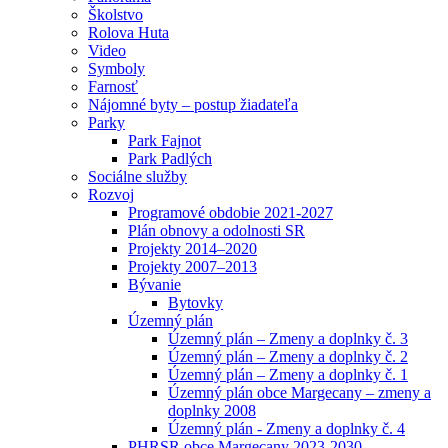
Školstvo
Rolova Huta
Video
Symboly
Farnosť
Nájomné byty – postup žiadateľa
Parky
Park Fajnot
Park Padlých
Sociálne služby
Rozvoj
Programové obdobie 2021-2027
Plán obnovy a odolnosti SR
Projekty 2014–2020
Projekty 2007–2013
Bývanie
Bytovky
Územný plán
Územný plán – Zmeny a doplnky č. 3
Územný plán – Zmeny a doplnky č. 2
Územný plán – Zmeny a doplnky č. 1
Územný plán obce Margecany – zmeny a
doplnky 2008
Územný plán - Zmeny a doplnky č. 4
PHRSR obce Margecany 2023-2030