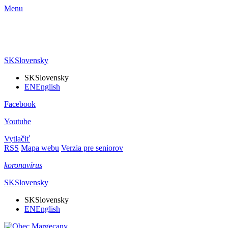
Menu
SK
Slovensky
SK
Slovensky
EN
English
Facebook
Youtube
Vytlačiť
RSS
Mapa webu
Verzia pre seniorov
koronavírus
SK
Slovensky
SK
Slovensky
EN
English