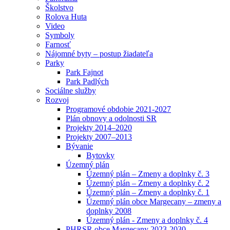
Školstvo
Rolova Huta
Video
Symboly
Farnosť
Nájomné byty – postup žiadateľa
Parky
Park Fajnot
Park Padlých
Sociálne služby
Rozvoj
Programové obdobie 2021-2027
Plán obnovy a odolnosti SR
Projekty 2014–2020
Projekty 2007–2013
Bývanie
Bytovky
Územný plán
Územný plán – Zmeny a doplnky č. 3
Územný plán – Zmeny a doplnky č. 2
Územný plán – Zmeny a doplnky č. 1
Územný plán obce Margecany – zmeny a
doplnky 2008
Územný plán - Zmeny a doplnky č. 4
PHRSR obce Margecany 2023-2030