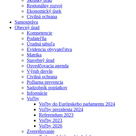
Školský úrad
Regionálny rozvoj
Ekonomický úsek
Civilná ochrana
Samospráva
Obecný úrad
Kompetencie
Podateľňa
Úradná tabuľa
Evidencia obyvateľstva
Matrika
Stavebný úrad
Osvedčovacia agenda
Výrub drevín
Civilná ochrana
Požiarna prevencia
Sadzobník poplatkov
Informácie
Voľby
Voľby do Európskeho parlamentu 2024
Voľby prezidenta 2024
Referendum 2023
Voľby 2023
Voľby 2026
Zverejňovanie