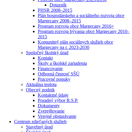
Dotazník
PHSR 2008–2015
Plán hospodárskeho a sociálneho rozvoja obce
Margecany 2008–2015
Program rozvoja obce Margecany 2016+
Program rozvoja bývania obce Margecany 2010–
2015
Komunitný plán sociálnych služieb obce
Margecany na r. 2023-2030
Spoločný školský úrad
Kontakt
Školy a školské zariadenia
Financovanie
Odborná činnosť SŠÚ
Pracovné ponuky
Aktuálna teplota
Obecný podnik
Kontaktné údaje
Poradný výbor R.S.P.
Dokumenty
Zverejňovanie
Verejné obstarávanie
Centrum zdieľaných služieb
Stavebný úrad