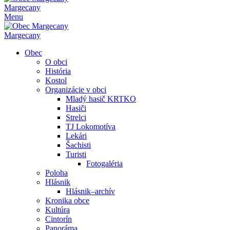
Margecany
Menu
Margecany
Obec
O obci
História
Kostol
Organizácie v obci
Mladý hasič KRTKO
Hasiči
Strelci
TJ Lokomotíva
Lekári
Šachisti
Turisti
Fotogaléria
Poloha
Hlásnik
Hlásnik–archív
Kronika obce
Kultúra
Cintorín
Panoráma