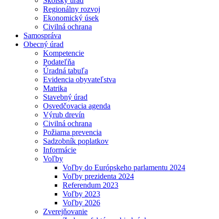
Školský úrad
Regionálny rozvoj
Ekonomický úsek
Civilná ochrana
Samospráva
Obecný úrad
Kompetencie
Podateľňa
Úradná tabuľa
Evidencia obyvateľstva
Matrika
Stavebný úrad
Osvedčovacia agenda
Výrub drevín
Civilná ochrana
Požiarna prevencia
Sadzobník poplatkov
Informácie
Voľby
Voľby do Európskeho parlamentu 2024
Voľby prezidenta 2024
Referendum 2023
Voľby 2023
Voľby 2026
Zverejňovanie