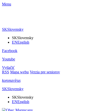
Menu
SK
Slovensky
SK
Slovensky
EN
English
Facebook
Youtube
Vytlačiť
RSS
Mapa webu
Verzia pre seniorov
koronavírus
SK
Slovensky
SK
Slovensky
EN
English