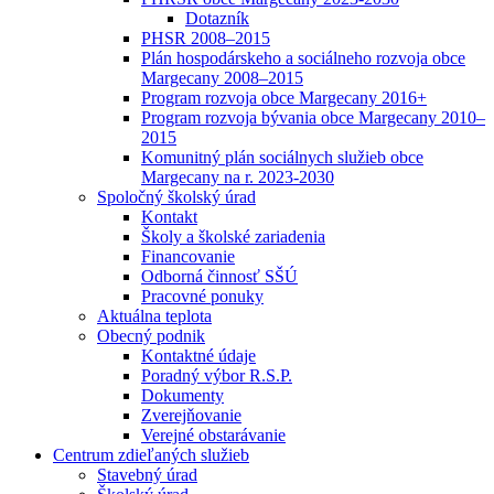
Dotazník
PHSR 2008–2015
Plán hospodárskeho a sociálneho rozvoja obce
Margecany 2008–2015
Program rozvoja obce Margecany 2016+
Program rozvoja bývania obce Margecany 2010–
2015
Komunitný plán sociálnych služieb obce
Margecany na r. 2023-2030
Spoločný školský úrad
Kontakt
Školy a školské zariadenia
Financovanie
Odborná činnosť SŠÚ
Pracovné ponuky
Aktuálna teplota
Obecný podnik
Kontaktné údaje
Poradný výbor R.S.P.
Dokumenty
Zverejňovanie
Verejné obstarávanie
Centrum zdieľaných služieb
Stavebný úrad