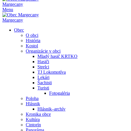
Margecany
Menu
Margecany
Obec
O obci
História
Kostol
Organizácie v obci
Mladý hasič KRTKO
Hasiči
Strelci
TJ Lokomotíva
Lekári
Šachisti
Turisti
Fotogaléria
Poloha
Hlásnik
Hlásnik–archív
Kronika obce
Kultúra
Cintorín
Panoráma