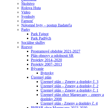
Školstvo
Rolova Huta
Video
Symboly
Farnosť
Nájomné byty – postup žiadateľa
Parky
Park Fajnot
Park Padlých
Sociálne služby
Rozvoj
Programové obdobie 2021-2027
Plán obnovy a odolnosti SR
Projekty 2014–2020
Projekty 2007–2013
Bývanie
Bytovky
Územný plán
Územný plán – Zmeny a doplnky č. 3
Územný plán – Zmeny a doplnky č. 2
Územný plán – Zmeny a doplnky č. 1
Územný plán obce Margecany – zmeny a
doplnky 2008
Územný plán - Zmeny a doplnky č. 4
PHRSR obce Margecany 2023-2030