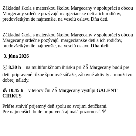
Základná škola s materskou školou Margecany v spolupráci s obcou
Margecany srdečne pozývajú margecianske deti a ich rodičov,
predovšetkým tie najmenšie, na veselú oslavu Dňa detí.
Základná škola s materskou školou Margecany v spolupráci s obcou
Margecany srdečne pozývajú margecianske deti a ich rodičov,
predovšetkým tie najmenšie, na veselú oslavu
Dňa detí
3. júna 2026
🕣
8.30 h
– na multifunkčnom ihrisku pri ZŠ Margecany budú pre
deti pripravené rôzne športové súťaže, zábavné aktivity a množstvo
dobrej nálady.
🎪
10.45 h
– v telocvični ZŠ Margecany vystúpi
GALENT
CIRKUS
Príďte stráviť príjemný deň spolu so svojimi detičkami.
Pre najmenších bude pripravená aj malá pozornosť. 💛