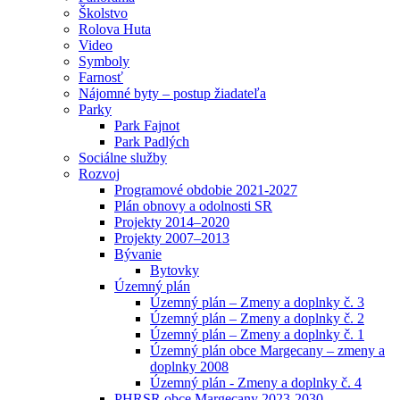
Školstvo
Rolova Huta
Video
Symboly
Farnosť
Nájomné byty – postup žiadateľa
Parky
Park Fajnot
Park Padlých
Sociálne služby
Rozvoj
Programové obdobie 2021-2027
Plán obnovy a odolnosti SR
Projekty 2014–2020
Projekty 2007–2013
Bývanie
Bytovky
Územný plán
Územný plán – Zmeny a doplnky č. 3
Územný plán – Zmeny a doplnky č. 2
Územný plán – Zmeny a doplnky č. 1
Územný plán obce Margecany – zmeny a
doplnky 2008
Územný plán - Zmeny a doplnky č. 4
PHRSR obce Margecany 2023-2030