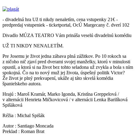
- divadelná hra Už ti nikdy nenaletím, cena vstupenky 21€ -
predpredaj vstupeniek - ticketportal, OcÚ Margecany č. dverí 102
Divadlo MÚZA TEATRO Vám prináša veselú divadelnú komédiu
UŽ TI NIKDY NENALETÍM.
Pre Josemu je život jedna zábava plná zážitkov. Po 10 rokoch sa
z ničoho nič zjaví pred dverami svojej manželky, ktorú v minulosti
opustil, a ktorá si na život bez tohto seladona už zvykla a bola s ním
spokojná. Čo na to nový muž jej života, úspešný politik Victor?
Že život je plný prekvapení, ukáže aj táto skvelá komédia
španielskeho autora.
Hrajú : Maroš Kramár, Marko Igonda, Kristína Greppelová /
v alternácii Henrieta Mičkovicová / v alternácii Lenka Barilíková
Spišáková
Réžia : Michal Spišák
Autor : Santiago Moncada
Preklad : Roman Brat