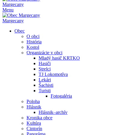
Margecany
Menu
Margecany
Obec
O obci
História
Kostol
Organizácie v obci
Mladý hasič KRTKO
Hasiči
Strelci
TJ Lokomotíva
Lekári
Šachisti
Turisti
Fotogaléria
Poloha
Hlásnik
Hlásnik–archív
Kronika obce
Kultúra
Cintorín
Panoráma