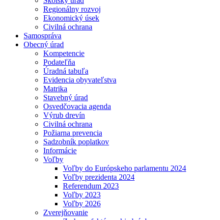
Školský úrad
Regionálny rozvoj
Ekonomický úsek
Civilná ochrana
Samospráva
Obecný úrad
Kompetencie
Podateľňa
Úradná tabuľa
Evidencia obyvateľstva
Matrika
Stavebný úrad
Osvedčovacia agenda
Výrub drevín
Civilná ochrana
Požiarna prevencia
Sadzobník poplatkov
Informácie
Voľby
Voľby do Európskeho parlamentu 2024
Voľby prezidenta 2024
Referendum 2023
Voľby 2023
Voľby 2026
Zverejňovanie