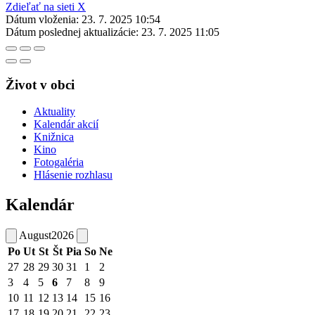
Zdieľať na sieti X
Dátum vloženia:
23. 7. 2025 10:54
Dátum poslednej aktualizácie:
23. 7. 2025 11:05
Život v obci
Aktuality
Kalendár akcií
Knižnica
Kino
Fotogaléria
Hlásenie rozhlasu
Kalendár
August
2026
Po
Ut
St
Št
Pia
So
Ne
27
28
29
30
31
1
2
3
4
5
6
7
8
9
10
11
12
13
14
15
16
17
18
19
20
21
22
23