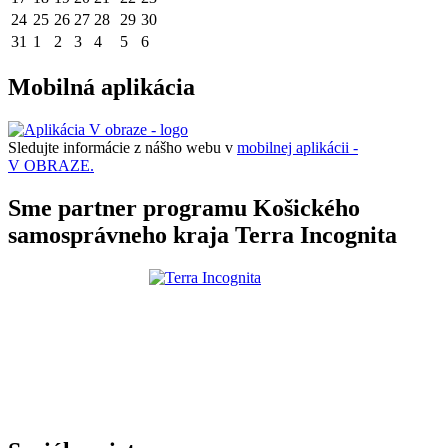
24
25
26
27
28
29
30
31
1
2
3
4
5
6
Mobilná aplikácia
Sledujte informácie z nášho webu v
mobilnej aplikácii -
V OBRAZE.
Sme partner programu Košického
samosprávneho kraja Terra Incognita