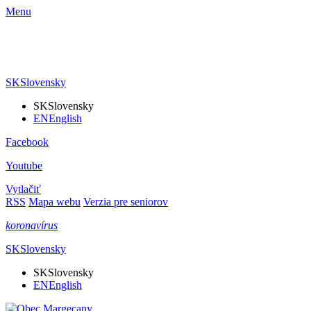
Menu
SK
Slovensky
SK
Slovensky
EN
English
Facebook
Youtube
Vytlačiť
RSS
Mapa webu
Verzia pre seniorov
koronavírus
SK
Slovensky
SK
Slovensky
EN
English