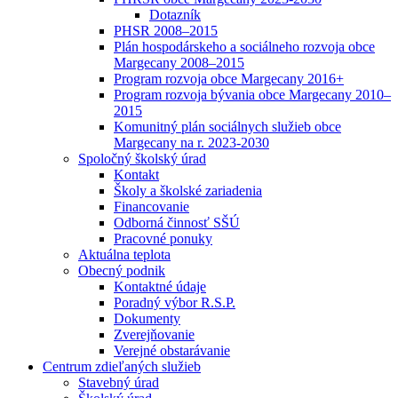
Dotazník
PHSR 2008–2015
Plán hospodárskeho a sociálneho rozvoja obce
Margecany 2008–2015
Program rozvoja obce Margecany 2016+
Program rozvoja bývania obce Margecany 2010–
2015
Komunitný plán sociálnych služieb obce
Margecany na r. 2023-2030
Spoločný školský úrad
Kontakt
Školy a školské zariadenia
Financovanie
Odborná činnosť SŠÚ
Pracovné ponuky
Aktuálna teplota
Obecný podnik
Kontaktné údaje
Poradný výbor R.S.P.
Dokumenty
Zverejňovanie
Verejné obstarávanie
Centrum zdieľaných služieb
Stavebný úrad