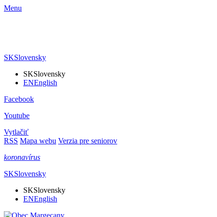
Menu
SK
Slovensky
SK
Slovensky
EN
English
Facebook
Youtube
Vytlačiť
RSS
Mapa webu
Verzia pre seniorov
koronavírus
SK
Slovensky
SK
Slovensky
EN
English