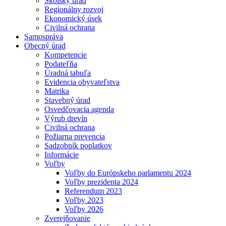
Školský úrad
Regionálny rozvoj
Ekonomický úsek
Civilná ochrana
Samospráva
Obecný úrad
Kompetencie
Podateľňa
Úradná tabuľa
Evidencia obyvateľstva
Matrika
Stavebný úrad
Osvedčovacia agenda
Výrub drevín
Civilná ochrana
Požiarna prevencia
Sadzobník poplatkov
Informácie
Voľby
Voľby do Európskeho parlamentu 2024
Voľby prezidenta 2024
Referendum 2023
Voľby 2023
Voľby 2026
Zverejňovanie