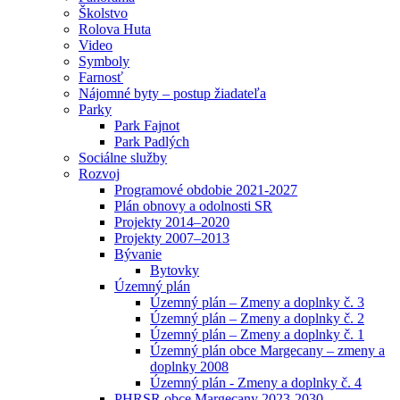
Školstvo
Rolova Huta
Video
Symboly
Farnosť
Nájomné byty – postup žiadateľa
Parky
Park Fajnot
Park Padlých
Sociálne služby
Rozvoj
Programové obdobie 2021-2027
Plán obnovy a odolnosti SR
Projekty 2014–2020
Projekty 2007–2013
Bývanie
Bytovky
Územný plán
Územný plán – Zmeny a doplnky č. 3
Územný plán – Zmeny a doplnky č. 2
Územný plán – Zmeny a doplnky č. 1
Územný plán obce Margecany – zmeny a
doplnky 2008
Územný plán - Zmeny a doplnky č. 4
PHRSR obce Margecany 2023-2030