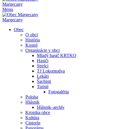
Margecany
Menu
Margecany
Obec
O obci
História
Kostol
Organizácie v obci
Mladý hasič KRTKO
Hasiči
Strelci
TJ Lokomotíva
Lekári
Šachisti
Turisti
Fotogaléria
Poloha
Hlásnik
Hlásnik–archív
Kronika obce
Kultúra
Cintorín
Panoráma