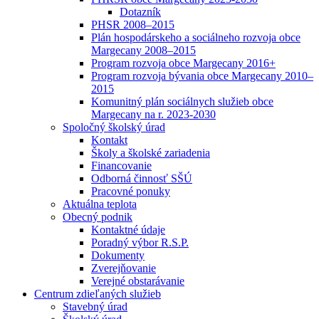
Dotazník
PHSR 2008–2015
Plán hospodárskeho a sociálneho rozvoja obce
Margecany 2008–2015
Program rozvoja obce Margecany 2016+
Program rozvoja bývania obce Margecany 2010–
2015
Komunitný plán sociálnych služieb obce
Margecany na r. 2023-2030
Spoločný školský úrad
Kontakt
Školy a školské zariadenia
Financovanie
Odborná činnosť SŠÚ
Pracovné ponuky
Aktuálna teplota
Obecný podnik
Kontaktné údaje
Poradný výbor R.S.P.
Dokumenty
Zverejňovanie
Verejné obstarávanie
Centrum zdieľaných služieb
Stavebný úrad