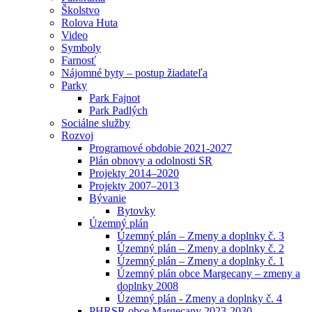
Školstvo
Rolova Huta
Video
Symboly
Farnosť
Nájomné byty – postup žiadateľa
Parky
Park Fajnot
Park Padlých
Sociálne služby
Rozvoj
Programové obdobie 2021-2027
Plán obnovy a odolnosti SR
Projekty 2014–2020
Projekty 2007–2013
Bývanie
Bytovky
Územný plán
Územný plán – Zmeny a doplnky č. 3
Územný plán – Zmeny a doplnky č. 2
Územný plán – Zmeny a doplnky č. 1
Územný plán obce Margecany – zmeny a
doplnky 2008
Územný plán - Zmeny a doplnky č. 4
PHRSR obce Margecany 2023-2030