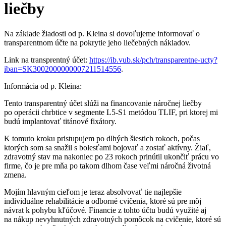
liečby
Na základe žiadosti od p. Kleina si dovoľujeme informovať o
transparentnom účte na pokrytie jeho liečebných nákladov.
Link na transprentný účet:
https://ib.vub.sk/pch/transparentne-ucty?
iban=SK3002000000007211514556
.
Informácia od p. Kleina:
Tento transparentný účet slúži na financovanie náročnej liečby
po operácii chrbtice v segmente L5-S1 metódou TLIF, pri ktorej mi
budú implantovať titánové fixátory.
​K tomuto kroku pristupujem po dlhých šiestich rokoch, počas
ktorých som sa snažil s bolesťami bojovať a zostať aktívny. Žiaľ,
zdravotný stav ma nakoniec po 23 rokoch prinútil ukončiť prácu vo
firme, čo je pre mňa po takom dlhom čase veľmi náročná životná
zmena.
​Mojím hlavným cieľom je teraz absolvovať tie najlepšie
individuálne rehabilitácie a odborné cvičenia, ktoré sú pre môj
návrat k pohybu kľúčové. Financie z tohto účtu budú využité aj
na nákup nevyhnutných zdravotných pomôcok na cvičenie, ktoré sú