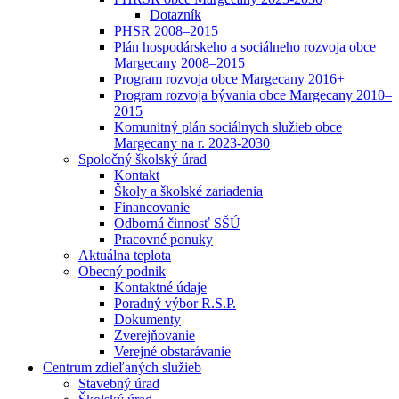
Dotazník
PHSR 2008–2015
Plán hospodárskeho a sociálneho rozvoja obce
Margecany 2008–2015
Program rozvoja obce Margecany 2016+
Program rozvoja bývania obce Margecany 2010–
2015
Komunitný plán sociálnych služieb obce
Margecany na r. 2023-2030
Spoločný školský úrad
Kontakt
Školy a školské zariadenia
Financovanie
Odborná činnosť SŠÚ
Pracovné ponuky
Aktuálna teplota
Obecný podnik
Kontaktné údaje
Poradný výbor R.S.P.
Dokumenty
Zverejňovanie
Verejné obstarávanie
Centrum zdieľaných služieb
Stavebný úrad