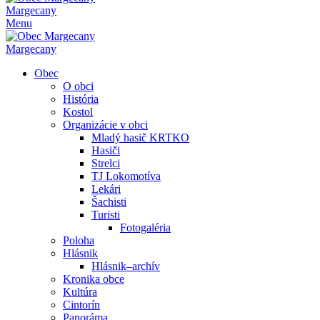
Margecany
Menu
Margecany
Obec
O obci
História
Kostol
Organizácie v obci
Mladý hasič KRTKO
Hasiči
Strelci
TJ Lokomotíva
Lekári
Šachisti
Turisti
Fotogaléria
Poloha
Hlásnik
Hlásnik–archív
Kronika obce
Kultúra
Cintorín
Panoráma