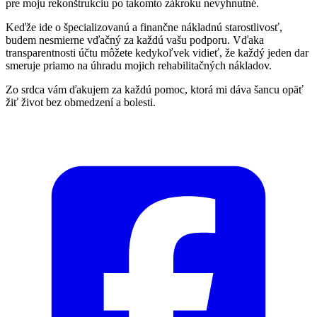
pre moju rekonštrukciu po takomto zákroku nevyhnutné.
​Keďže ide o špecializovanú a finančne nákladnú starostlivosť,
budem nesmierne vďačný za každú vašu podporu. Vďaka
transparentnosti účtu môžete kedykoľvek vidieť, že každý jeden dar
smeruje priamo na úhradu mojich rehabilitačných nákladov.
​Zo srdca vám ďakujem za každú pomoc, ktorá mi dáva šancu opäť
žiť život bez obmedzení a bolesti.