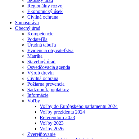
Školský úrad
Regionálny rozvoj
Ekonomický úsek
Civilná ochrana
Samospráva
Obecný úrad
Kompetencie
Podateľňa
Úradná tabuľa
Evidencia obyvateľstva
Matrika
Stavebný úrad
Osvedčovacia agenda
Výrub drevín
Civilná ochrana
Požiarna prevencia
Sadzobník poplatkov
Informácie
Voľby
Voľby do Európskeho parlamentu 2024
Voľby prezidenta 2024
Referendum 2023
Voľby 2023
Voľby 2026
Zverejňovanie