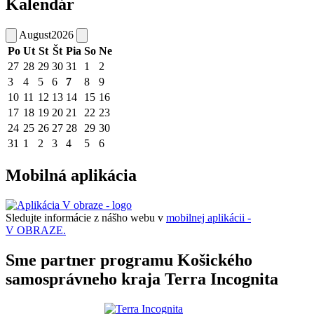
Kalendár
August
2026
Po
Ut
St
Št
Pia
So
Ne
27
28
29
30
31
1
2
3
4
5
6
7
8
9
10
11
12
13
14
15
16
17
18
19
20
21
22
23
24
25
26
27
28
29
30
31
1
2
3
4
5
6
Mobilná aplikácia
Sledujte informácie z nášho webu v
mobilnej aplikácii -
V OBRAZE.
Sme partner programu Košického
samosprávneho kraja Terra Incognita