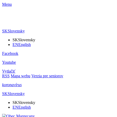
Menu
SK
Slovensky
SK
Slovensky
EN
English
Facebook
Youtube
Vytlačiť
RSS
Mapa webu
Verzia pre seniorov
koronavírus
SK
Slovensky
SK
Slovensky
EN
English