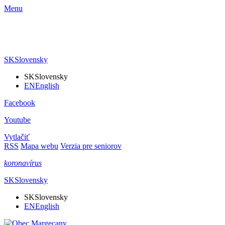
Menu
SK
Slovensky
SK
Slovensky
EN
English
Facebook
Youtube
Vytlačiť
RSS
Mapa webu
Verzia pre seniorov
koronavírus
SK
Slovensky
SK
Slovensky
EN
English