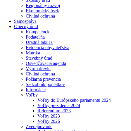
Školský úrad
Regionálny rozvoj
Ekonomický úsek
Civilná ochrana
Samospráva
Obecný úrad
Kompetencie
Podateľňa
Úradná tabuľa
Evidencia obyvateľstva
Matrika
Stavebný úrad
Osvedčovacia agenda
Výrub drevín
Civilná ochrana
Požiarna prevencia
Sadzobník poplatkov
Informácie
Voľby
Voľby do Európskeho parlamentu 2024
Voľby prezidenta 2024
Referendum 2023
Voľby 2023
Voľby 2026
Zverejňovanie