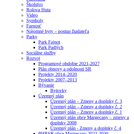
Školstvo
Rolova Huta
Video
Symboly
Farnosť
Nájomné byty – postup žiadateľa
Parky
Park Fajnot
Park Padlých
Sociálne služby
Rozvoj
Programové obdobie 2021-2027
Plán obnovy a odolnosti SR
Projekty 2014–2020
Projekty 2007–2013
Bývanie
Bytovky
Územný plán
Územný plán – Zmeny a doplnky č. 3
Územný plán – Zmeny a doplnky č. 2
Územný plán – Zmeny a doplnky č. 1
Územný plán obce Margecany – zmeny a
doplnky 2008
Územný plán - Zmeny a doplnky č. 4
PHRSR obce Margecany 2023-2030