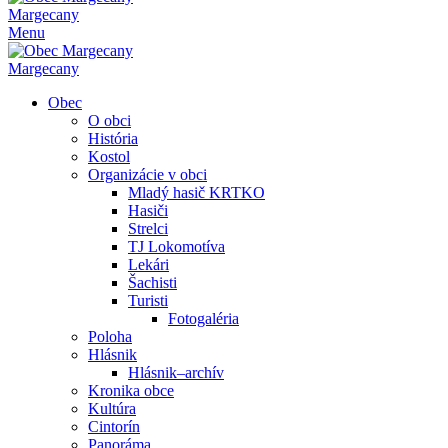
Margecany
Menu
Margecany
Obec
O obci
História
Kostol
Organizácie v obci
Mladý hasič KRTKO
Hasiči
Strelci
TJ Lokomotíva
Lekári
Šachisti
Turisti
Fotogaléria
Poloha
Hlásnik
Hlásnik–archív
Kronika obce
Kultúra
Cintorín
Panoráma