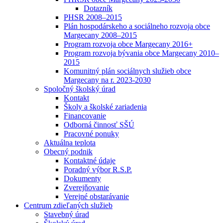
Dotazník
PHSR 2008–2015
Plán hospodárskeho a sociálneho rozvoja obce
Margecany 2008–2015
Program rozvoja obce Margecany 2016+
Program rozvoja bývania obce Margecany 2010–
2015
Komunitný plán sociálnych služieb obce
Margecany na r. 2023-2030
Spoločný školský úrad
Kontakt
Školy a školské zariadenia
Financovanie
Odborná činnosť SŠÚ
Pracovné ponuky
Aktuálna teplota
Obecný podnik
Kontaktné údaje
Poradný výbor R.S.P.
Dokumenty
Zverejňovanie
Verejné obstarávanie
Centrum zdieľaných služieb
Stavebný úrad