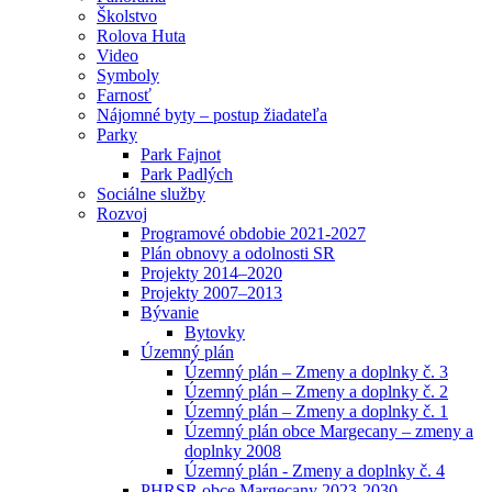
Školstvo
Rolova Huta
Video
Symboly
Farnosť
Nájomné byty – postup žiadateľa
Parky
Park Fajnot
Park Padlých
Sociálne služby
Rozvoj
Programové obdobie 2021-2027
Plán obnovy a odolnosti SR
Projekty 2014–2020
Projekty 2007–2013
Bývanie
Bytovky
Územný plán
Územný plán – Zmeny a doplnky č. 3
Územný plán – Zmeny a doplnky č. 2
Územný plán – Zmeny a doplnky č. 1
Územný plán obce Margecany – zmeny a
doplnky 2008
Územný plán - Zmeny a doplnky č. 4
PHRSR obce Margecany 2023-2030