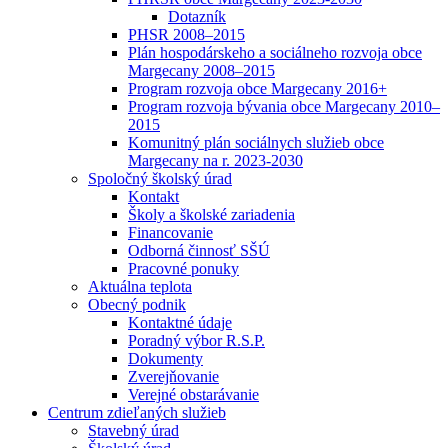
Dotazník
PHSR 2008–2015
Plán hospodárskeho a sociálneho rozvoja obce
Margecany 2008–2015
Program rozvoja obce Margecany 2016+
Program rozvoja bývania obce Margecany 2010–
2015
Komunitný plán sociálnych služieb obce
Margecany na r. 2023-2030
Spoločný školský úrad
Kontakt
Školy a školské zariadenia
Financovanie
Odborná činnosť SŠÚ
Pracovné ponuky
Aktuálna teplota
Obecný podnik
Kontaktné údaje
Poradný výbor R.S.P.
Dokumenty
Zverejňovanie
Verejné obstarávanie
Centrum zdieľaných služieb
Stavebný úrad