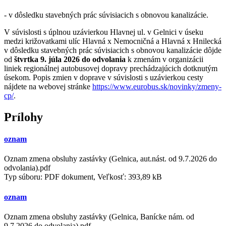
- v dôsledku stavebných prác súvisiacich s obnovou kanalizácie.
V súvislosti s úplnou uzávierkou Hlavnej ul. v Gelnici v úseku
medzi križovatkami ulíc Hlavná x Nemocničná a Hlavná x Hnilecká
v dôsledku stavebných prác súvisiacich s obnovou kanalizácie dôjde
od
štvrtka 9. júla 2026 do odvolania
k zmenám v organizácii
liniek regionálnej autobusovej dopravy prechádzajúcich dotknutým
úsekom. Popis zmien v doprave v súvislosti s uzávierkou cesty
nájdete na webovej stránke
https://www.eurobus.sk/novinky/zmeny-
cp/
.
Prílohy
oznam
Oznam zmena obsluhy zastávky (Gelnica, aut.nást. od 9.7.2026 do
odvolania).pdf
Typ súboru: PDF dokument, Veľkosť: 393,89 kB
oznam
Oznam zmena obsluhy zastávky (Gelnica, Banícke nám. od
9.7.2026 do odvolania).pdf