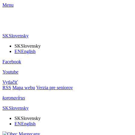
Menu
SK
Slovensky
SK
Slovensky
EN
English
Facebook
Youtube
Vytlačiť
RSS
Mapa webu
Verzia pre seniorov
koronavírus
SK
Slovensky
SK
Slovensky
EN
English