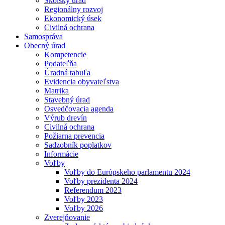
Školský úrad
Regionálny rozvoj
Ekonomický úsek
Civilná ochrana
Samospráva
Obecný úrad
Kompetencie
Podateľňa
Úradná tabuľa
Evidencia obyvateľstva
Matrika
Stavebný úrad
Osvedčovacia agenda
Výrub drevín
Civilná ochrana
Požiarna prevencia
Sadzobník poplatkov
Informácie
Voľby
Voľby do Európskeho parlamentu 2024
Voľby prezidenta 2024
Referendum 2023
Voľby 2023
Voľby 2026
Zverejňovanie