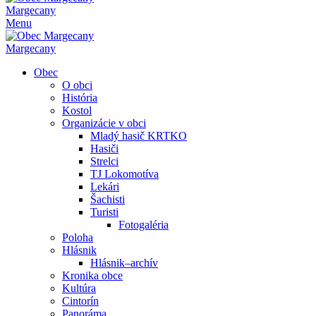
Margecany
Menu
Margecany
Obec
O obci
História
Kostol
Organizácie v obci
Mladý hasič KRTKO
Hasiči
Strelci
TJ Lokomotíva
Lekári
Šachisti
Turisti
Fotogaléria
Poloha
Hlásnik
Hlásnik–archív
Kronika obce
Kultúra
Cintorín
Panoráma