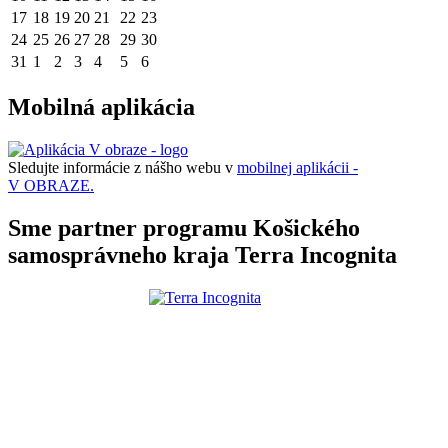
17
18
19
20
21
22
23
24
25
26
27
28
29
30
31
1
2
3
4
5
6
Mobilná aplikácia
Sledujte informácie z nášho webu v
mobilnej aplikácii -
V OBRAZE.
Sme partner programu Košického
samosprávneho kraja Terra Incognita