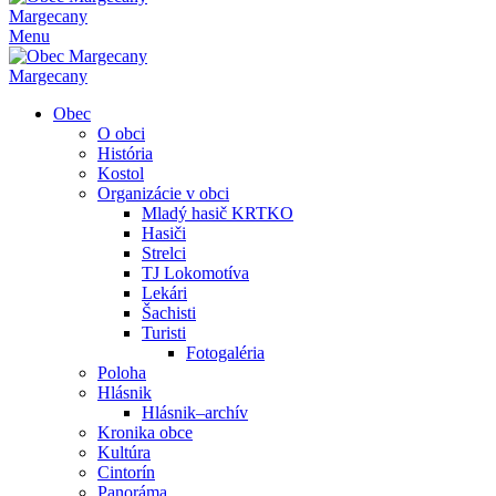
Margecany
Menu
Margecany
Obec
O obci
História
Kostol
Organizácie v obci
Mladý hasič KRTKO
Hasiči
Strelci
TJ Lokomotíva
Lekári
Šachisti
Turisti
Fotogaléria
Poloha
Hlásnik
Hlásnik–archív
Kronika obce
Kultúra
Cintorín
Panoráma