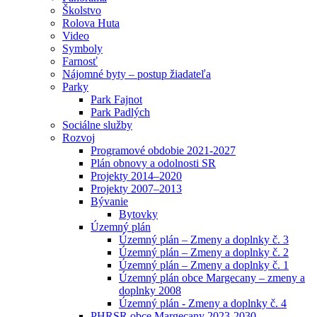
Školstvo
Rolova Huta
Video
Symboly
Farnosť
Nájomné byty – postup žiadateľa
Parky
Park Fajnot
Park Padlých
Sociálne služby
Rozvoj
Programové obdobie 2021-2027
Plán obnovy a odolnosti SR
Projekty 2014–2020
Projekty 2007–2013
Bývanie
Bytovky
Územný plán
Územný plán – Zmeny a doplnky č. 3
Územný plán – Zmeny a doplnky č. 2
Územný plán – Zmeny a doplnky č. 1
Územný plán obce Margecany – zmeny a
doplnky 2008
Územný plán - Zmeny a doplnky č. 4
PHRSR obce Margecany 2023-2030