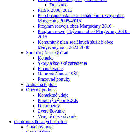
Dotazník
PHSR 2008–2015
Plán hospodárskeho a sociálneho rozvoja obce
Margecany 2008–2015
Program rozvoja obce Margecany 2016+
Program rozvoja bývania obce Margecany 2010–
2015
Komunitný plán sociálnych služieb obce
Margecany na r. 2023-2030
Spoločný školský úrad
Kontakt
Školy a školské zariadenia
Financovanie
Odborná činnosť SŠÚ
Pracovné ponuky
Aktuálna teplota
Obecný podnik
Kontaktné údaje
Poradný výbor R.S.P.
Dokumenty
Zverejňovanie
Verejné obstarávanie
Centrum zdieľaných služieb
Stavebný úrad