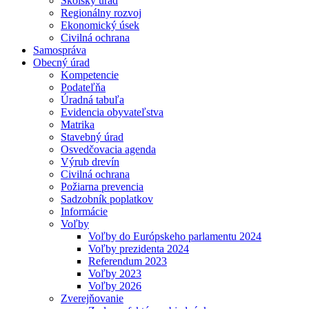
Školský úrad
Regionálny rozvoj
Ekonomický úsek
Civilná ochrana
Samospráva
Obecný úrad
Kompetencie
Podateľňa
Úradná tabuľa
Evidencia obyvateľstva
Matrika
Stavebný úrad
Osvedčovacia agenda
Výrub drevín
Civilná ochrana
Požiarna prevencia
Sadzobník poplatkov
Informácie
Voľby
Voľby do Európskeho parlamentu 2024
Voľby prezidenta 2024
Referendum 2023
Voľby 2023
Voľby 2026
Zverejňovanie