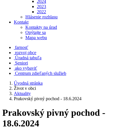
2024
2023
2022
Hlásenie rozhlasu
Kontakt
Kontakty na úrad
Opýtajte sa
Mapa webu
farnosť
rozvoj obce
Úradná tabuľa
Seniori
ako vybaviť
Centrum zdieľaných služieb
Úvodná stránka
Život v obci
Aktuality
Prakovský pivný pochod - 18.6.2024
Prakovský pivný pochod -
18.6.2024