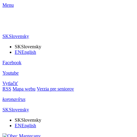
Menu
SK
Slovensky
SK
Slovensky
EN
English
Facebook
Youtube
Vytlačiť
RSS
Mapa webu
Verzia pre seniorov
koronavírus
SK
Slovensky
SK
Slovensky
EN
English