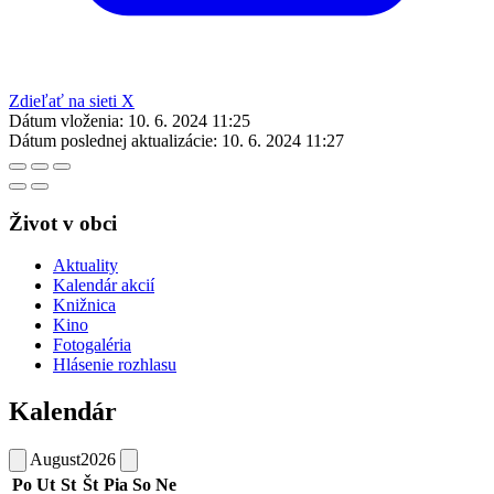
Zdieľať na sieti X
Dátum vloženia:
10. 6. 2024 11:25
Dátum poslednej aktualizácie:
10. 6. 2024 11:27
Život v obci
Aktuality
Kalendár akcií
Knižnica
Kino
Fotogaléria
Hlásenie rozhlasu
Kalendár
August
2026
Po
Ut
St
Št
Pia
So
Ne