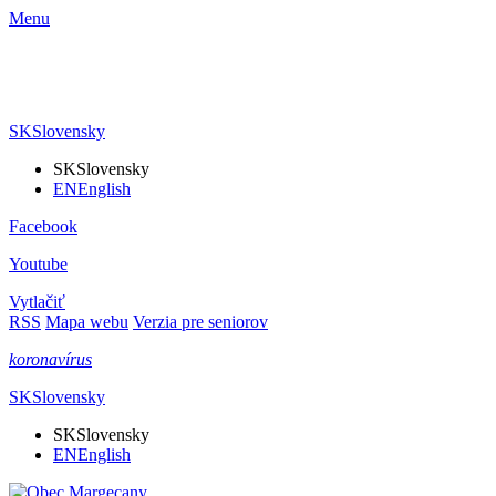
Menu
SK
Slovensky
SK
Slovensky
EN
English
Facebook
Youtube
Vytlačiť
RSS
Mapa webu
Verzia pre seniorov
koronavírus
SK
Slovensky
SK
Slovensky
EN
English