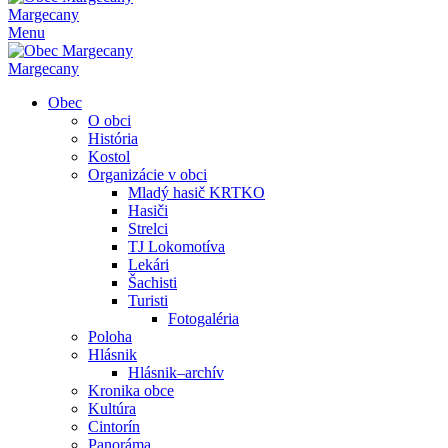
Margecany
Menu
Margecany
Obec
O obci
História
Kostol
Organizácie v obci
Mladý hasič KRTKO
Hasiči
Strelci
TJ Lokomotíva
Lekári
Šachisti
Turisti
Fotogaléria
Poloha
Hlásnik
Hlásnik–archív
Kronika obce
Kultúra
Cintorín
Panoráma