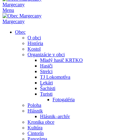
Margecany
Menu
Margecany
Obec
O obci
História
Kostol
Organizácie v obci
Mladý hasič KRTKO
Hasiči
Strelci
TJ Lokomotíva
Lekári
Šachisti
Turisti
Fotogaléria
Poloha
Hlásnik
Hlásnik–archív
Kronika obce
Kultúra
Cintorín
Panoráma