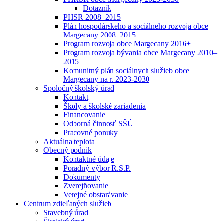
Dotazník
PHSR 2008–2015
Plán hospodárskeho a sociálneho rozvoja obce
Margecany 2008–2015
Program rozvoja obce Margecany 2016+
Program rozvoja bývania obce Margecany 2010–
2015
Komunitný plán sociálnych služieb obce
Margecany na r. 2023-2030
Spoločný školský úrad
Kontakt
Školy a školské zariadenia
Financovanie
Odborná činnosť SŠÚ
Pracovné ponuky
Aktuálna teplota
Obecný podnik
Kontaktné údaje
Poradný výbor R.S.P.
Dokumenty
Zverejňovanie
Verejné obstarávanie
Centrum zdieľaných služieb
Stavebný úrad