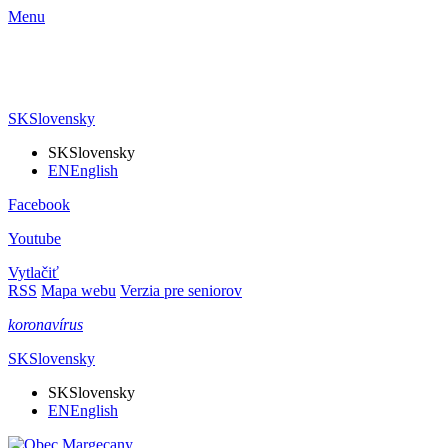
Menu
SK
Slovensky
SK
Slovensky
EN
English
Facebook
Youtube
Vytlačiť
RSS
Mapa webu
Verzia pre seniorov
koronavírus
SK
Slovensky
SK
Slovensky
EN
English