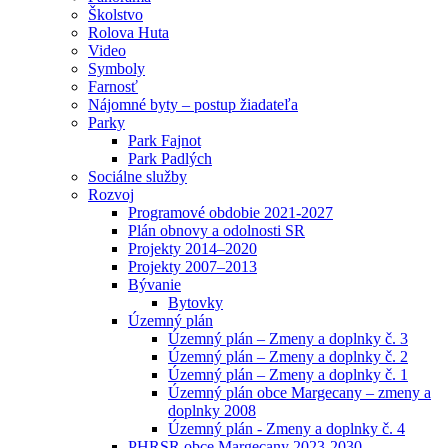
Školstvo
Rolova Huta
Video
Symboly
Farnosť
Nájomné byty – postup žiadateľa
Parky
Park Fajnot
Park Padlých
Sociálne služby
Rozvoj
Programové obdobie 2021-2027
Plán obnovy a odolnosti SR
Projekty 2014–2020
Projekty 2007–2013
Bývanie
Bytovky
Územný plán
Územný plán – Zmeny a doplnky č. 3
Územný plán – Zmeny a doplnky č. 2
Územný plán – Zmeny a doplnky č. 1
Územný plán obce Margecany – zmeny a
doplnky 2008
Územný plán - Zmeny a doplnky č. 4
PHRSR obce Margecany 2023-2030