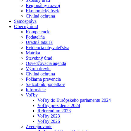
Školský úrad
Regionálny rozvoj
Ekonomický úsek
Civilná ochrana
Samospráva
Obecný úrad
Kompetencie
Podateľňa
Úradná tabuľa
Evidencia obyvateľstva
Matrika
Stavebný úrad
Osvedčovacia agenda
Výrub drevín
Civilná ochrana
Požiarna prevencia
Sadzobník poplatkov
Informácie
Voľby
Voľby do Európskeho parlamentu 2024
Voľby prezidenta 2024
Referendum 2023
Voľby 2023
Voľby 2026
Zverejňovanie