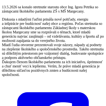
13.5.2026 sa konalo stretnutie starostu obce Ing. Igora Petrika so
zástupcami školského parlamentu ZŠ s MŠ Margecany.
Diskusia s mladými ľuďmi prináša nové pohľady, energiu
a inšpirácie pre budúcnosť našej obce a regiónu. Počas stretnutia so
zástupcami školského parlamentu Základnej školy s materskou
školou Margecany sme sa rozprávali o témach, ktoré mladú
generáciu najviac zaujímajú – od vzdelávania, kultúry a športu až po
možnosti zapájania sa do verejného života.
Mladí ľudia otvorene prezentovali svoje názory, nápady aj podnety
na zlepšenie školského a spoločenského prostredia. Takéto stretnutia
sú dôležitým priestorom pre vzájomný dialóg, budovanie spolupráce
a podporu aktívneho občianskeho prístupu.
Ďakujem členom školského parlamentu za ich iniciatívu, úprimnosť
a chuť meniť veci k lepšiemu. Verím, že práve mladá generácia je
dôležitou súčasťou pozitívnych zmien a budúcnosti našej
spoločnosti.