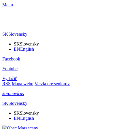
Menu
SK
Slovensky
SK
Slovensky
EN
English
Facebook
Youtube
Vytlačiť
RSS
Mapa webu
Verzia pre seniorov
koronavírus
SK
Slovensky
SK
Slovensky
EN
English