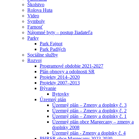
Školstvo
Rolova Huta
Video
Symboly
Farnosť
Nájomné byty – postup žiadateľa
Parky
Park Fajnot
Park Padlých
Sociálne služby
Rozvoj
Programové obdobie 2021-2027
Plán obnovy a odolnosti SR
Projekty 2014–2020
Projekty 2007–2013
Bývanie
Bytovky
Územný plán
Územný plán – Zmeny a doplnky č. 3
Územný plán – Zmeny a doplnky č. 2
Územný plán – Zmeny a doplnky č. 1
Územný plán obce Margecany – zmeny a
doplnky 2008
Územný plán - Zmeny a doplnky č. 4
PHRSR obce Margecany 2023-2030