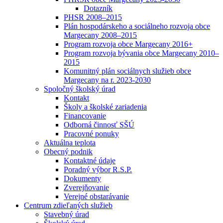
Dotazník
PHSR 2008–2015
Plán hospodárskeho a sociálneho rozvoja obce
Margecany 2008–2015
Program rozvoja obce Margecany 2016+
Program rozvoja bývania obce Margecany 2010–
2015
Komunitný plán sociálnych služieb obce
Margecany na r. 2023-2030
Spoločný školský úrad
Kontakt
Školy a školské zariadenia
Financovanie
Odborná činnosť SŠÚ
Pracovné ponuky
Aktuálna teplota
Obecný podnik
Kontaktné údaje
Poradný výbor R.S.P.
Dokumenty
Zverejňovanie
Verejné obstarávanie
Centrum zdieľaných služieb
Stavebný úrad