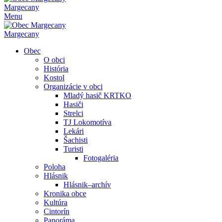
Margecany
Menu
Margecany
Obec
O obci
História
Kostol
Organizácie v obci
Mladý hasič KRTKO
Hasiči
Strelci
TJ Lokomotíva
Lekári
Šachisti
Turisti
Fotogaléria
Poloha
Hlásnik
Hlásnik–archív
Kronika obce
Kultúra
Cintorín
Panoráma