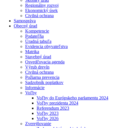
Školský úrad
Regionálny rozvoj
Ekonomický úsek
Civilná ochrana
Samospráva
Obecný úrad
Kompetencie
Podateľňa
Úradná tabuľa
Evidencia obyvateľstva
Matrika
Stavebný úrad
Osvedčovacia agenda
Výrub drevín
Civilná ochrana
Požiarna prevencia
Sadzobník poplatkov
Informácie
Voľby
Voľby do Európskeho parlamentu 2024
Voľby prezidenta 2024
Referendum 2023
Voľby 2023
Voľby 2026
Zverejňovanie