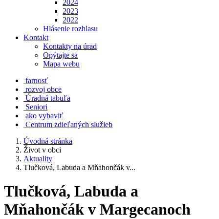
2024
2023
2022
Hlásenie rozhlasu
Kontakt
Kontakty na úrad
Opýtajte sa
Mapa webu
farnosť
rozvoj obce
Úradná tabuľa
Seniori
ako vybaviť
Centrum zdieľaných služieb
Úvodná stránka
Život v obci
Aktuality
Tlučková, Labuda a Mňahončák v...
Tlučková, Labuda a
Mňahončák v Margecanoch