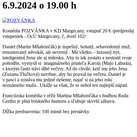
6.9.2024 o 19.00 h
Komédia POZVÁNKA v KD Margecany, vstupné 20 € /predpredaj
vstupeniek - OcÚ Margecany, č, dverí 102/
Daniel (Martin Mňahončák) je úspešný, bohatý, sebavedomý muž,
renomovaný advokát, ale neverný . Má všetko – luxusný byt,
inteligentnú ženu ale aj milenku. Aby to tak zostalo a nestratil svoje
pohodlie, vymyslí si imaginárneho priateľa Karola (Majo Labuda),
s ktorým často trávi dlhé večery. Až do chvíle, keď mu jeho žena
(Zuzana Tlučková) navrhne, aby ho pozval na večeru. Daniel je
v pasci a zostáva mu jediné riešenie, najať si na jeho rolu
neznámeho muža.. Ukáže sa však, že to nebol ten najlepší nápad.
Francúzska komédia v réžii Martina Mňahončáka s hudbou Ruda
Geriho je plná briskného humoru a sľubuje skvelú zábavu.
Dĺžka predstavenia: 100 minút bez prestávky