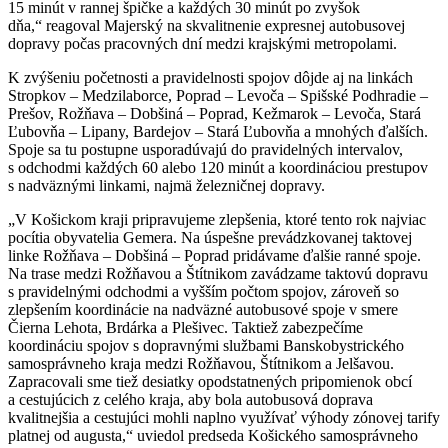
15 minút v rannej špičke a každých 30 minút po zvyšok
dňa,“ reagoval Majerský na skvalitnenie expresnej autobusovej
dopravy počas pracovných dní medzi krajskými metropolami.
K zvýšeniu početnosti a pravidelnosti spojov dôjde aj na linkách
Stropkov – Medzilaborce, Poprad – Levoča – Spišské Podhradie –
Prešov, Rožňava – Dobšiná – Poprad, Kežmarok – Levoča, Stará
Ľubovňa – Lipany, Bardejov – Stará Ľubovňa a mnohých ďalších.
Spoje sa tu postupne usporadúvajú do pravidelných intervalov,
s odchodmi každých 60 alebo 120 minút a koordináciou prestupov
s nadväznými linkami, najmä železničnej dopravy.
„V Košickom kraji pripravujeme zlepšenia, ktoré tento rok najviac
pocítia obyvatelia Gemera. Na úspešne prevádzkovanej taktovej
linke Rožňava – Dobšiná – Poprad pridávame ďalšie ranné spoje.
Na trase medzi Rožňavou a Štítnikom zavádzame taktovú dopravu
s pravidelnými odchodmi a vyšším počtom spojov, zároveň so
zlepšením koordinácie na nadväzné autobusové spoje v smere
Čierna Lehota, Brdárka a Plešivec. Taktiež zabezpečíme
koordináciu spojov s dopravnými službami Banskobystrického
samosprávneho kraja medzi Rožňavou, Štítnikom a Jelšavou.
Zapracovali sme tiež desiatky opodstatnených pripomienok obcí
a cestujúcich z celého kraja, aby bola autobusová doprava
kvalitnejšia a cestujúci mohli naplno využívať výhody zónovej tarify
platnej od augusta,“ uviedol predseda Košického samosprávneho