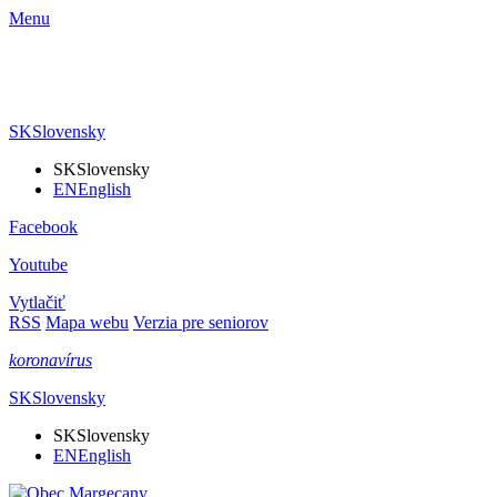
Menu
SK
Slovensky
SK
Slovensky
EN
English
Facebook
Youtube
Vytlačiť
RSS
Mapa webu
Verzia pre seniorov
koronavírus
SK
Slovensky
SK
Slovensky
EN
English