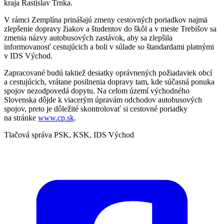
kraja Rastislav Trnka.
V rámci Zemplína prinášajú zmeny cestovných poriadkov najmä
zlepšenie dopravy žiakov a študentov do škôl a v meste Trebišov sa
zmenia názvy autobusových zastávok, aby sa zlepšila
informovanosť cestujúcich a boli v súlade so štandardami platnými
v IDS Východ.
Zapracované budú taktiež desiatky oprávnených požiadaviek obcí
a cestujúcich, vrátane posilnenia dopravy tam, kde súčasná ponuka
spojov nezodpovedá dopytu. Na celom území východného
Slovenska dôjde k viacerým úpravám odchodov autobusových
spojov, preto je dôležité skontrolovať si cestovné poriadky
na stránke
www.cp.sk
.
Tlačová správa PSK, KSK, IDS Východ