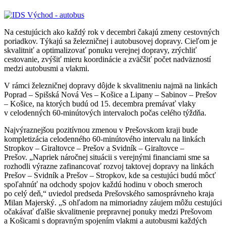
Na cestujúcich ako každý rok v decembri čakajú zmeny cestovných
poriadkov. Týkajú sa železničnej i autobusovej dopravy. Cieľom je
skvalitniť a optimalizovať ponuku verejnej dopravy, zrýchliť
cestovanie, zvýšiť mieru koordinácie a zväčšiť počet nadväzností
medzi autobusmi a vlakmi.
V rámci železničnej dopravy dôjde k skvalitneniu najmä na linkách
Poprad – Spišská Nová Ves – Košice a Lipany – Sabinov – Prešov
– Košice, na ktorých budú od 15. decembra premávať vlaky
v celodenných 60-minútových intervaloch počas celého týždňa.
Najvýraznejšou pozitívnou zmenou v Prešovskom kraji bude
kompletizácia celodenného 60-minútového intervalu na linkách
Stropkov – Giraltovce – Prešov a Svidník – Giraltovce –
Prešov. „Napriek náročnej situácii s verejnými financiami sme sa
rozhodli výrazne zafinancovať rozvoj taktovej dopravy na linkách
Prešov – Svidník a Prešov – Stropkov, kde sa cestujúci budú môcť
spoľahnúť na odchody spojov každú hodinu v oboch smeroch
po celý deň,“ uviedol predseda Prešovského samosprávneho kraja
Milan Majerský. „S ohľadom na mimoriadny záujem môžu cestujúci
očakávať ďalšie skvalitnenie prepravnej ponuky medzi Prešovom
a Košicami s dopravným spojením vlakmi a autobusmi každých