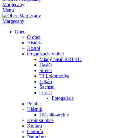
Margecany
Menu
Margecany
Obec
O obci
História
Kostol
Organizácie v obci
Mladý hasič KRTKO
Hasiči
Strelci
TJ Lokomotíva
Lekári
Šachisti
Turisti
Fotogaléria
Poloha
Hlásnik
Hlásnik–archív
Kronika obce
Kultúra
Cintorín
Panoráma