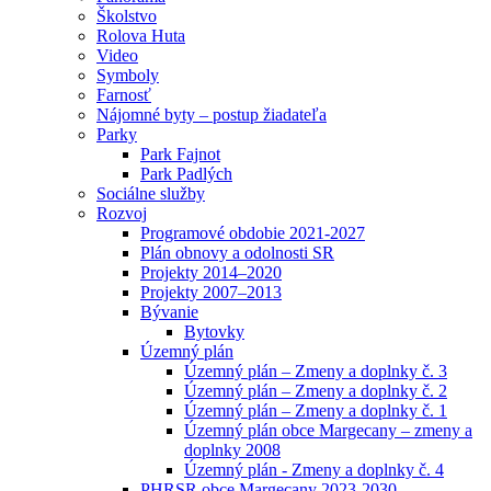
Školstvo
Rolova Huta
Video
Symboly
Farnosť
Nájomné byty – postup žiadateľa
Parky
Park Fajnot
Park Padlých
Sociálne služby
Rozvoj
Programové obdobie 2021-2027
Plán obnovy a odolnosti SR
Projekty 2014–2020
Projekty 2007–2013
Bývanie
Bytovky
Územný plán
Územný plán – Zmeny a doplnky č. 3
Územný plán – Zmeny a doplnky č. 2
Územný plán – Zmeny a doplnky č. 1
Územný plán obce Margecany – zmeny a
doplnky 2008
Územný plán - Zmeny a doplnky č. 4
PHRSR obce Margecany 2023-2030