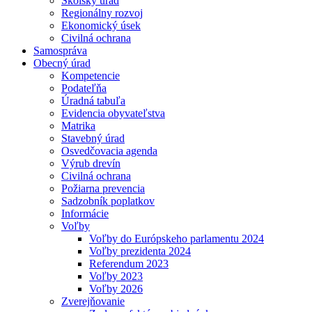
Školský úrad
Regionálny rozvoj
Ekonomický úsek
Civilná ochrana
Samospráva
Obecný úrad
Kompetencie
Podateľňa
Úradná tabuľa
Evidencia obyvateľstva
Matrika
Stavebný úrad
Osvedčovacia agenda
Výrub drevín
Civilná ochrana
Požiarna prevencia
Sadzobník poplatkov
Informácie
Voľby
Voľby do Európskeho parlamentu 2024
Voľby prezidenta 2024
Referendum 2023
Voľby 2023
Voľby 2026
Zverejňovanie