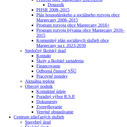
Dotazník
PHSR 2008–2015
Plán hospodárskeho a sociálneho rozvoja obce
Margecany 2008–2015
Program rozvoja obce Margecany 2016+
Program rozvoja bývania obce Margecany 2010–
2015
Komunitný plán sociálnych služieb obce
Margecany na r. 2023-2030
Spoločný školský úrad
Kontakt
Školy a školské zariadenia
Financovanie
Odborná činnosť SŠÚ
Pracovné ponuky
Aktuálna teplota
Obecný podnik
Kontaktné údaje
Poradný výbor R.S.P.
Dokumenty
Zverejňovanie
Verejné obstarávanie
Centrum zdieľaných služieb
Stavebný úrad