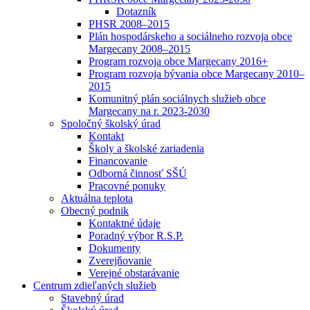
Dotazník
PHSR 2008–2015
Plán hospodárskeho a sociálneho rozvoja obce
Margecany 2008–2015
Program rozvoja obce Margecany 2016+
Program rozvoja bývania obce Margecany 2010–
2015
Komunitný plán sociálnych služieb obce
Margecany na r. 2023-2030
Spoločný školský úrad
Kontakt
Školy a školské zariadenia
Financovanie
Odborná činnosť SŠÚ
Pracovné ponuky
Aktuálna teplota
Obecný podnik
Kontaktné údaje
Poradný výbor R.S.P.
Dokumenty
Zverejňovanie
Verejné obstarávanie
Centrum zdieľaných služieb
Stavebný úrad