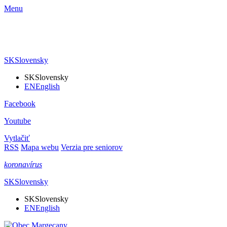
Menu
SK
Slovensky
SK
Slovensky
EN
English
Facebook
Youtube
Vytlačiť
RSS
Mapa webu
Verzia pre seniorov
koronavírus
SK
Slovensky
SK
Slovensky
EN
English