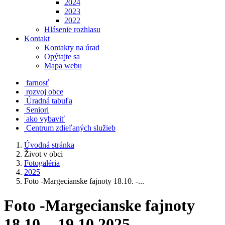
2024
2023
2022
Hlásenie rozhlasu
Kontakt
Kontakty na úrad
Opýtajte sa
Mapa webu
farnosť
rozvoj obce
Úradná tabuľa
Seniori
ako vybaviť
Centrum zdieľaných služieb
Úvodná stránka
Život v obci
Fotogaléria
2025
Foto -Margecianske fajnoty 18.10. -...
Foto -Margecianske fajnoty
18.10. - 19.10.2025