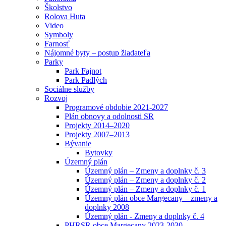
Školstvo
Rolova Huta
Video
Symboly
Farnosť
Nájomné byty – postup žiadateľa
Parky
Park Fajnot
Park Padlých
Sociálne služby
Rozvoj
Programové obdobie 2021-2027
Plán obnovy a odolnosti SR
Projekty 2014–2020
Projekty 2007–2013
Bývanie
Bytovky
Územný plán
Územný plán – Zmeny a doplnky č. 3
Územný plán – Zmeny a doplnky č. 2
Územný plán – Zmeny a doplnky č. 1
Územný plán obce Margecany – zmeny a
doplnky 2008
Územný plán - Zmeny a doplnky č. 4
PHRSR obce Margecany 2023-2030