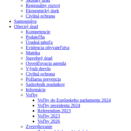
Školský úrad
Regionálny rozvoj
Ekonomický úsek
Civilná ochrana
Samospráva
Obecný úrad
Kompetencie
Podateľňa
Úradná tabuľa
Evidencia obyvateľstva
Matrika
Stavebný úrad
Osvedčovacia agenda
Výrub drevín
Civilná ochrana
Požiarna prevencia
Sadzobník poplatkov
Informácie
Voľby
Voľby do Európskeho parlamentu 2024
Voľby prezidenta 2024
Referendum 2023
Voľby 2023
Voľby 2026
Zverejňovanie