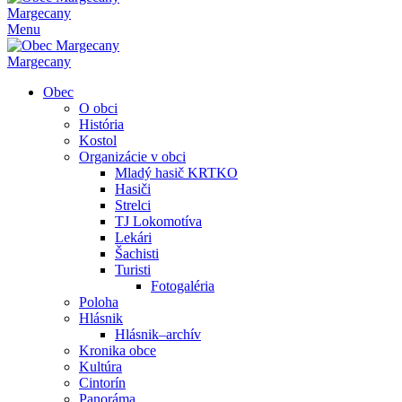
Margecany
Menu
Margecany
Obec
O obci
História
Kostol
Organizácie v obci
Mladý hasič KRTKO
Hasiči
Strelci
TJ Lokomotíva
Lekári
Šachisti
Turisti
Fotogaléria
Poloha
Hlásnik
Hlásnik–archív
Kronika obce
Kultúra
Cintorín
Panoráma