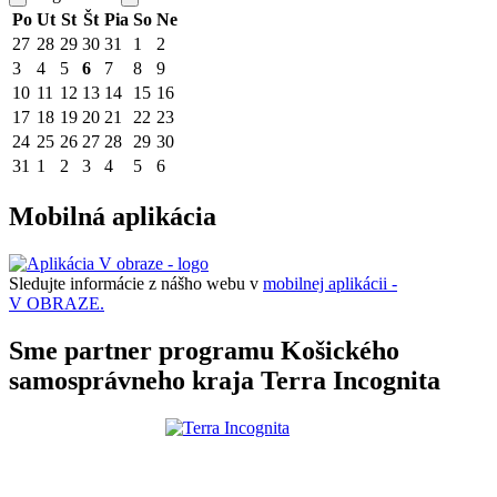
Po
Ut
St
Št
Pia
So
Ne
27
28
29
30
31
1
2
3
4
5
6
7
8
9
10
11
12
13
14
15
16
17
18
19
20
21
22
23
24
25
26
27
28
29
30
31
1
2
3
4
5
6
Mobilná aplikácia
Sledujte informácie z nášho webu v
mobilnej aplikácii -
V OBRAZE.
Sme partner programu Košického
samosprávneho kraja Terra Incognita