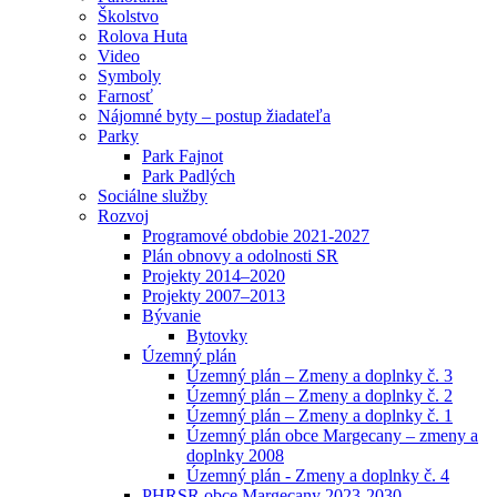
Školstvo
Rolova Huta
Video
Symboly
Farnosť
Nájomné byty – postup žiadateľa
Parky
Park Fajnot
Park Padlých
Sociálne služby
Rozvoj
Programové obdobie 2021-2027
Plán obnovy a odolnosti SR
Projekty 2014–2020
Projekty 2007–2013
Bývanie
Bytovky
Územný plán
Územný plán – Zmeny a doplnky č. 3
Územný plán – Zmeny a doplnky č. 2
Územný plán – Zmeny a doplnky č. 1
Územný plán obce Margecany – zmeny a
doplnky 2008
Územný plán - Zmeny a doplnky č. 4
PHRSR obce Margecany 2023-2030