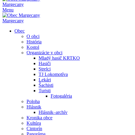
Margecany
Menu
Margecany
Obec
O obci
História
Kostol
Organizácie v obci
Mladý hasič KRTKO
Hasiči
Strelci
TJ Lokomotíva
Lekári
Šachisti
Turisti
Fotogaléria
Poloha
Hlásnik
Hlásnik–archív
Kronika obce
Kultúra
Cintorín
Panoráma