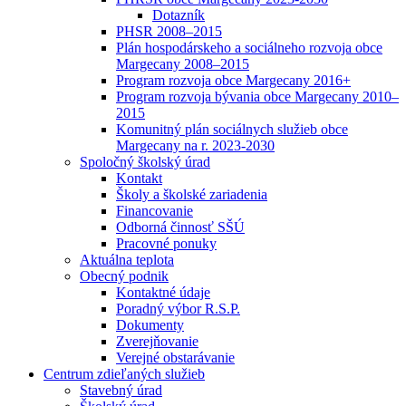
Dotazník
PHSR 2008–2015
Plán hospodárskeho a sociálneho rozvoja obce
Margecany 2008–2015
Program rozvoja obce Margecany 2016+
Program rozvoja bývania obce Margecany 2010–
2015
Komunitný plán sociálnych služieb obce
Margecany na r. 2023-2030
Spoločný školský úrad
Kontakt
Školy a školské zariadenia
Financovanie
Odborná činnosť SŠÚ
Pracovné ponuky
Aktuálna teplota
Obecný podnik
Kontaktné údaje
Poradný výbor R.S.P.
Dokumenty
Zverejňovanie
Verejné obstarávanie
Centrum zdieľaných služieb
Stavebný úrad