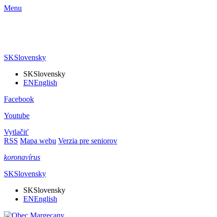
Menu
SK
Slovensky
SK
Slovensky
EN
English
Facebook
Youtube
Vytlačiť
RSS
Mapa webu
Verzia pre seniorov
koronavírus
SK
Slovensky
SK
Slovensky
EN
English