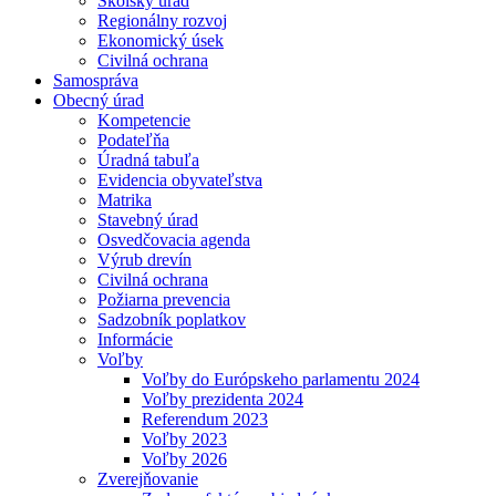
Školský úrad
Regionálny rozvoj
Ekonomický úsek
Civilná ochrana
Samospráva
Obecný úrad
Kompetencie
Podateľňa
Úradná tabuľa
Evidencia obyvateľstva
Matrika
Stavebný úrad
Osvedčovacia agenda
Výrub drevín
Civilná ochrana
Požiarna prevencia
Sadzobník poplatkov
Informácie
Voľby
Voľby do Európskeho parlamentu 2024
Voľby prezidenta 2024
Referendum 2023
Voľby 2023
Voľby 2026
Zverejňovanie