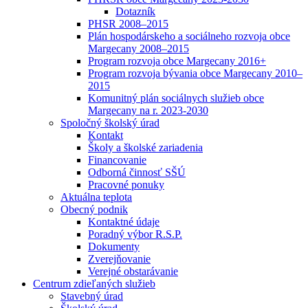
Dotazník
PHSR 2008–2015
Plán hospodárskeho a sociálneho rozvoja obce
Margecany 2008–2015
Program rozvoja obce Margecany 2016+
Program rozvoja bývania obce Margecany 2010–
2015
Komunitný plán sociálnych služieb obce
Margecany na r. 2023-2030
Spoločný školský úrad
Kontakt
Školy a školské zariadenia
Financovanie
Odborná činnosť SŠÚ
Pracovné ponuky
Aktuálna teplota
Obecný podnik
Kontaktné údaje
Poradný výbor R.S.P.
Dokumenty
Zverejňovanie
Verejné obstarávanie
Centrum zdieľaných služieb
Stavebný úrad