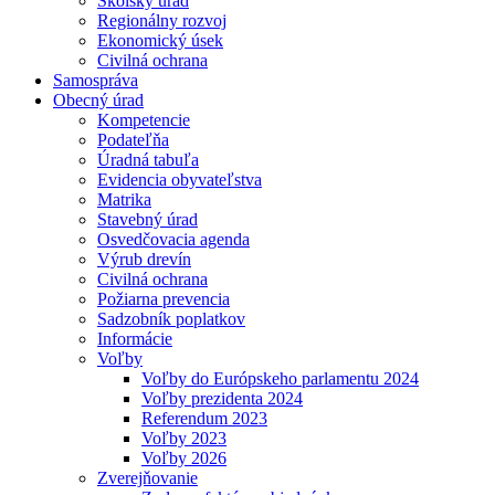
Školský úrad
Regionálny rozvoj
Ekonomický úsek
Civilná ochrana
Samospráva
Obecný úrad
Kompetencie
Podateľňa
Úradná tabuľa
Evidencia obyvateľstva
Matrika
Stavebný úrad
Osvedčovacia agenda
Výrub drevín
Civilná ochrana
Požiarna prevencia
Sadzobník poplatkov
Informácie
Voľby
Voľby do Európskeho parlamentu 2024
Voľby prezidenta 2024
Referendum 2023
Voľby 2023
Voľby 2026
Zverejňovanie