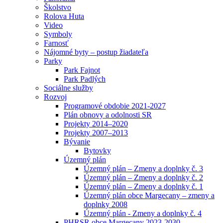
Školstvo
Rolova Huta
Video
Symboly
Farnosť
Nájomné byty – postup žiadateľa
Parky
Park Fajnot
Park Padlých
Sociálne služby
Rozvoj
Programové obdobie 2021-2027
Plán obnovy a odolnosti SR
Projekty 2014–2020
Projekty 2007–2013
Bývanie
Bytovky
Územný plán
Územný plán – Zmeny a doplnky č. 3
Územný plán – Zmeny a doplnky č. 2
Územný plán – Zmeny a doplnky č. 1
Územný plán obce Margecany – zmeny a
doplnky 2008
Územný plán - Zmeny a doplnky č. 4
PHRSR obce Margecany 2023-2030