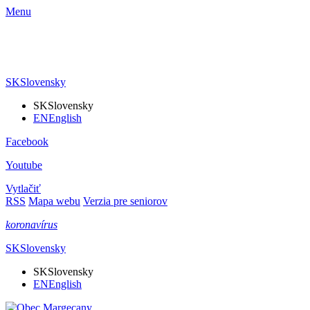
Menu
SK
Slovensky
SK
Slovensky
EN
English
Facebook
Youtube
Vytlačiť
RSS
Mapa webu
Verzia pre seniorov
koronavírus
SK
Slovensky
SK
Slovensky
EN
English