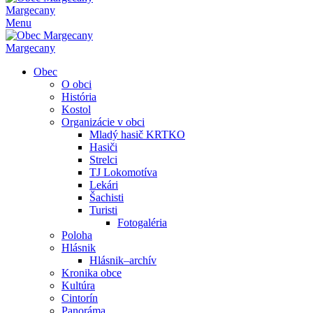
Margecany
Menu
Margecany
Obec
O obci
História
Kostol
Organizácie v obci
Mladý hasič KRTKO
Hasiči
Strelci
TJ Lokomotíva
Lekári
Šachisti
Turisti
Fotogaléria
Poloha
Hlásnik
Hlásnik–archív
Kronika obce
Kultúra
Cintorín
Panoráma