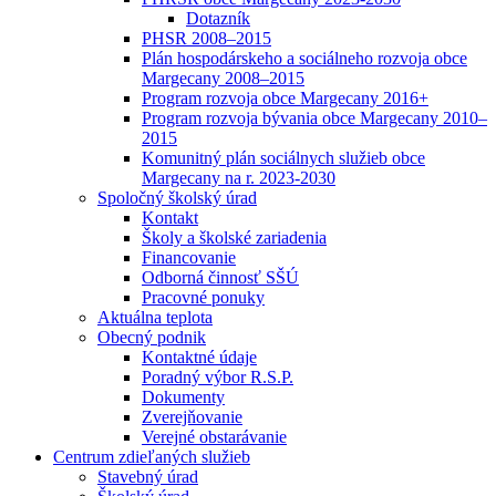
Dotazník
PHSR 2008–2015
Plán hospodárskeho a sociálneho rozvoja obce
Margecany 2008–2015
Program rozvoja obce Margecany 2016+
Program rozvoja bývania obce Margecany 2010–
2015
Komunitný plán sociálnych služieb obce
Margecany na r. 2023-2030
Spoločný školský úrad
Kontakt
Školy a školské zariadenia
Financovanie
Odborná činnosť SŠÚ
Pracovné ponuky
Aktuálna teplota
Obecný podnik
Kontaktné údaje
Poradný výbor R.S.P.
Dokumenty
Zverejňovanie
Verejné obstarávanie
Centrum zdieľaných služieb
Stavebný úrad