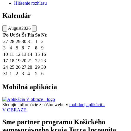
Hlásenie rozhlasu
Kalendár
August
2026
Po
Ut
St
Št
Pia
So
Ne
27
28
29
30
31
1
2
3
4
5
6
7
8
9
10
11
12
13
14
15
16
17
18
19
20
21
22
23
24
25
26
27
28
29
30
31
1
2
3
4
5
6
Mobilná aplikácia
Sledujte informácie z nášho webu v
mobilnej aplikácii -
V OBRAZE.
Sme partner programu Košického
samosprávneho kraja Terra Incognita