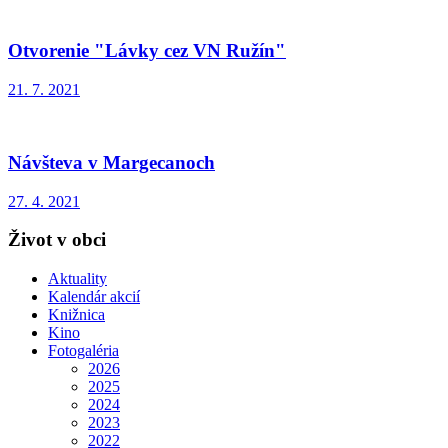
Otvorenie "Lávky cez VN Ružín"
21. 7. 2021
Návšteva v Margecanoch
27. 4. 2021
Život v obci
Aktuality
Kalendár akcií
Knižnica
Kino
Fotogaléria
2026
2025
2024
2023
2022