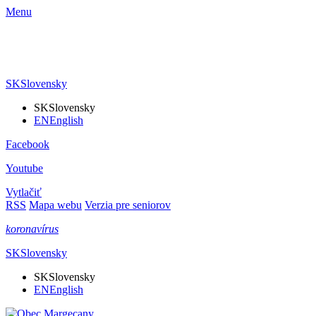
Menu
SK
Slovensky
SK
Slovensky
EN
English
Facebook
Youtube
Vytlačiť
RSS
Mapa webu
Verzia pre seniorov
koronavírus
SK
Slovensky
SK
Slovensky
EN
English