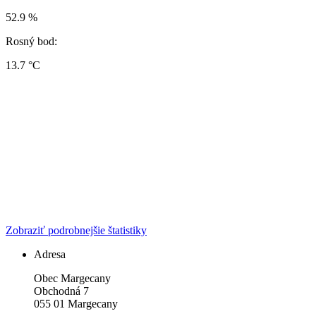
52.9 %
Rosný bod:
13.7 °C
Zobraziť podrobnejšie štatistiky
Adresa
Obec Margecany
Obchodná 7
055 01 Margecany