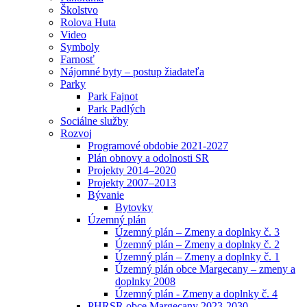
Školstvo
Rolova Huta
Video
Symboly
Farnosť
Nájomné byty – postup žiadateľa
Parky
Park Fajnot
Park Padlých
Sociálne služby
Rozvoj
Programové obdobie 2021-2027
Plán obnovy a odolnosti SR
Projekty 2014–2020
Projekty 2007–2013
Bývanie
Bytovky
Územný plán
Územný plán – Zmeny a doplnky č. 3
Územný plán – Zmeny a doplnky č. 2
Územný plán – Zmeny a doplnky č. 1
Územný plán obce Margecany – zmeny a
doplnky 2008
Územný plán - Zmeny a doplnky č. 4
PHRSR obce Margecany 2023-2030