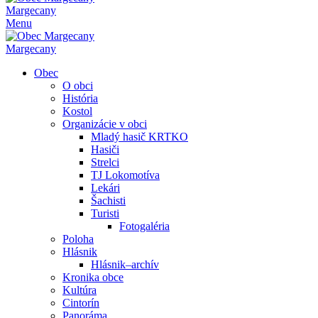
Margecany
Menu
Margecany
Obec
O obci
História
Kostol
Organizácie v obci
Mladý hasič KRTKO
Hasiči
Strelci
TJ Lokomotíva
Lekári
Šachisti
Turisti
Fotogaléria
Poloha
Hlásnik
Hlásnik–archív
Kronika obce
Kultúra
Cintorín
Panoráma