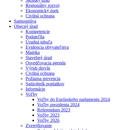
Školský úrad
Regionálny rozvoj
Ekonomický úsek
Civilná ochrana
Samospráva
Obecný úrad
Kompetencie
Podateľňa
Úradná tabuľa
Evidencia obyvateľstva
Matrika
Stavebný úrad
Osvedčovacia agenda
Výrub drevín
Civilná ochrana
Požiarna prevencia
Sadzobník poplatkov
Informácie
Voľby
Voľby do Európskeho parlamentu 2024
Voľby prezidenta 2024
Referendum 2023
Voľby 2023
Voľby 2026
Zverejňovanie