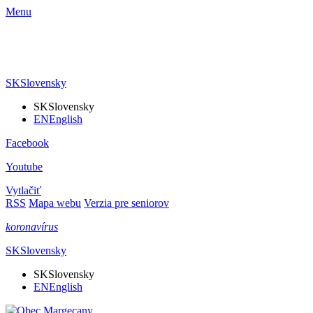
Menu
SK
Slovensky
SK
Slovensky
EN
English
Facebook
Youtube
Vytlačiť
RSS
Mapa webu
Verzia pre seniorov
koronavírus
SK
Slovensky
SK
Slovensky
EN
English