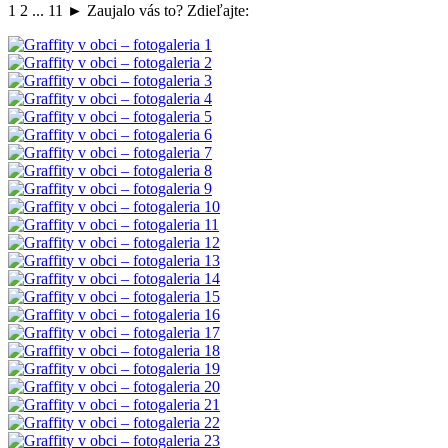
1 2 ... 11 ► Zaujalo vás to? Zdieľajte: