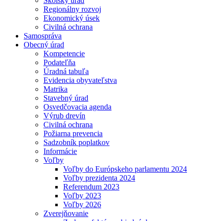
Školský úrad
Regionálny rozvoj
Ekonomický úsek
Civilná ochrana
Samospráva
Obecný úrad
Kompetencie
Podateľňa
Úradná tabuľa
Evidencia obyvateľstva
Matrika
Stavebný úrad
Osvedčovacia agenda
Výrub drevín
Civilná ochrana
Požiarna prevencia
Sadzobník poplatkov
Informácie
Voľby
Voľby do Európskeho parlamentu 2024
Voľby prezidenta 2024
Referendum 2023
Voľby 2023
Voľby 2026
Zverejňovanie