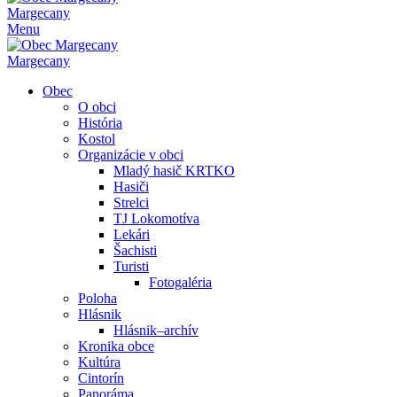
Margecany
Menu
Margecany
Obec
O obci
História
Kostol
Organizácie v obci
Mladý hasič KRTKO
Hasiči
Strelci
TJ Lokomotíva
Lekári
Šachisti
Turisti
Fotogaléria
Poloha
Hlásnik
Hlásnik–archív
Kronika obce
Kultúra
Cintorín
Panoráma