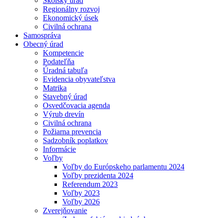
Školský úrad
Regionálny rozvoj
Ekonomický úsek
Civilná ochrana
Samospráva
Obecný úrad
Kompetencie
Podateľňa
Úradná tabuľa
Evidencia obyvateľstva
Matrika
Stavebný úrad
Osvedčovacia agenda
Výrub drevín
Civilná ochrana
Požiarna prevencia
Sadzobník poplatkov
Informácie
Voľby
Voľby do Európskeho parlamentu 2024
Voľby prezidenta 2024
Referendum 2023
Voľby 2023
Voľby 2026
Zverejňovanie