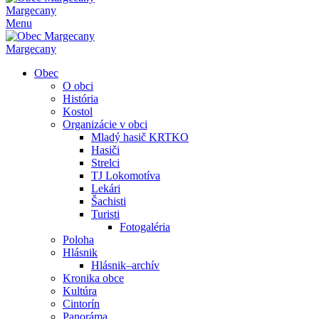
Margecany
Menu
Margecany
Obec
O obci
História
Kostol
Organizácie v obci
Mladý hasič KRTKO
Hasiči
Strelci
TJ Lokomotíva
Lekári
Šachisti
Turisti
Fotogaléria
Poloha
Hlásnik
Hlásnik–archív
Kronika obce
Kultúra
Cintorín
Panoráma