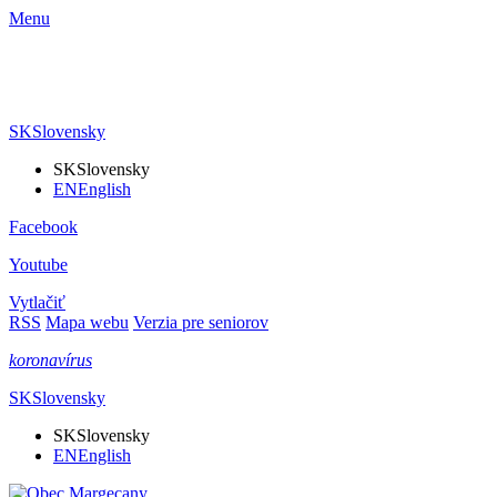
Menu
SK
Slovensky
SK
Slovensky
EN
English
Facebook
Youtube
Vytlačiť
RSS
Mapa webu
Verzia pre seniorov
koronavírus
SK
Slovensky
SK
Slovensky
EN
English