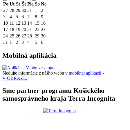
Po
Ut
St
Št
Pia
So
Ne
27
28
29
30
31
1
2
3
4
5
6
7
8
9
10
11
12
13
14
15
16
17
18
19
20
21
22
23
24
25
26
27
28
29
30
31
1
2
3
4
5
6
Mobilná aplikácia
Sledujte informácie z nášho webu v
mobilnej aplikácii -
V OBRAZE.
Sme partner programu Košického
samosprávneho kraja Terra Incognita