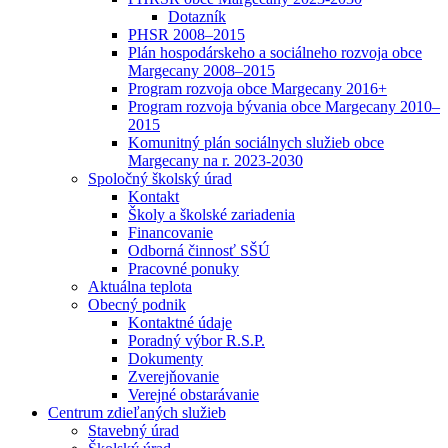
Dotazník
PHSR 2008–2015
Plán hospodárskeho a sociálneho rozvoja obce
Margecany 2008–2015
Program rozvoja obce Margecany 2016+
Program rozvoja bývania obce Margecany 2010–
2015
Komunitný plán sociálnych služieb obce
Margecany na r. 2023-2030
Spoločný školský úrad
Kontakt
Školy a školské zariadenia
Financovanie
Odborná činnosť SŠÚ
Pracovné ponuky
Aktuálna teplota
Obecný podnik
Kontaktné údaje
Poradný výbor R.S.P.
Dokumenty
Zverejňovanie
Verejné obstarávanie
Centrum zdieľaných služieb
Stavebný úrad