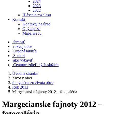
2024
2023
2022
Hlásenie rozhlasu
Kontakt
Kontakty na úrad
Opýtajte sa
Mapa webu
farnosť
rozvoj obce
Úradná tabuľa
Seniori
ako vybaviť
Centrum zdieľaných služieb
Úvodná stránka
Život v obci
fotogaléria zo života obce
Rok 2012
Margecianske fajnoty 2012 – fotogaléria
Margecianske fajnoty 2012 –
fotogaléria