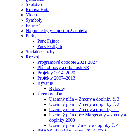
Školstvo
Rolova Huta
Video
Symboly
Farnosť
Nájomné byty – postup žiadateľa
Parky
Park Fajnot
Park Padlých
Sociálne služby
Rozvoj
Programové obdobie 2021-2027
Plán obnovy a odolnosti SR
Projekty 2014–2020
Projekty 2007–2013
Bývanie
Bytovky
Územný plán
Územný plán – Zmeny a doplnky č. 3
Územný plán – Zmeny a doplnky č. 2
Územný plán – Zmeny a doplnky č. 1
Územný plán obce Margecany – zmeny a
doplnky 2008
Územný plán - Zmeny a doplnky č. 4
PHRSR obce Margecany 2023-2030