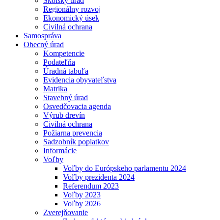
Školský úrad
Regionálny rozvoj
Ekonomický úsek
Civilná ochrana
Samospráva
Obecný úrad
Kompetencie
Podateľňa
Úradná tabuľa
Evidencia obyvateľstva
Matrika
Stavebný úrad
Osvedčovacia agenda
Výrub drevín
Civilná ochrana
Požiarna prevencia
Sadzobník poplatkov
Informácie
Voľby
Voľby do Európskeho parlamentu 2024
Voľby prezidenta 2024
Referendum 2023
Voľby 2023
Voľby 2026
Zverejňovanie