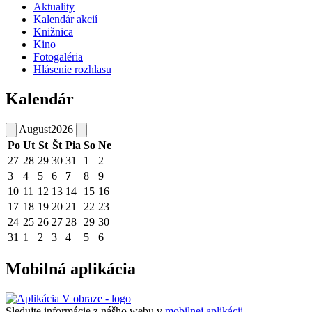
Aktuality
Kalendár akcií
Knižnica
Kino
Fotogaléria
Hlásenie rozhlasu
Kalendár
August
2026
Po
Ut
St
Št
Pia
So
Ne
27
28
29
30
31
1
2
3
4
5
6
7
8
9
10
11
12
13
14
15
16
17
18
19
20
21
22
23
24
25
26
27
28
29
30
31
1
2
3
4
5
6
Mobilná aplikácia
Sledujte informácie z nášho webu v
mobilnej aplikácii -