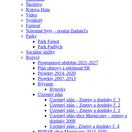
Školstvo
Rolova Huta
Video
Symboly
Farnosť
Nájomné byty – postup žiadateľa
Parky
Park Fajnot
Park Padlých
Sociálne služby
Rozvoj
Programové obdobie 2021-2027
Plán obnovy a odolnosti SR
Projekty 2014–2020
Projekty 2007–2013
Bývanie
Bytovky
Územný plán
Územný plán – Zmeny a doplnky č. 3
Územný plán – Zmeny a doplnky č. 2
Územný plán – Zmeny a doplnky č. 1
Územný plán obce Margecany – zmeny a
doplnky 2008
Územný plán - Zmeny a doplnky č. 4
PHRSR obce Margecany 2023-2030