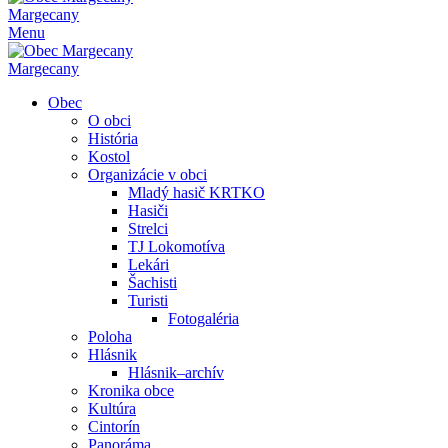
Margecany
Menu
Margecany
Obec
O obci
História
Kostol
Organizácie v obci
Mladý hasič KRTKO
Hasiči
Strelci
TJ Lokomotíva
Lekári
Šachisti
Turisti
Fotogaléria
Poloha
Hlásnik
Hlásnik–archív
Kronika obce
Kultúra
Cintorín
Panoráma