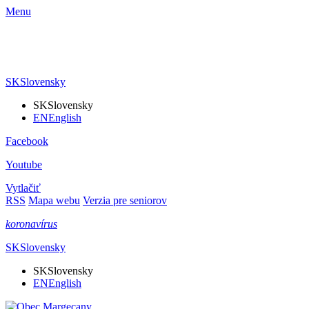
Menu
SK
Slovensky
SK
Slovensky
EN
English
Facebook
Youtube
Vytlačiť
RSS
Mapa webu
Verzia pre seniorov
koronavírus
SK
Slovensky
SK
Slovensky
EN
English