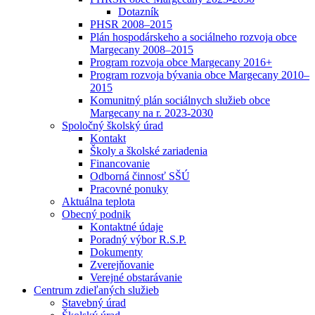
Dotazník
PHSR 2008–2015
Plán hospodárskeho a sociálneho rozvoja obce
Margecany 2008–2015
Program rozvoja obce Margecany 2016+
Program rozvoja bývania obce Margecany 2010–
2015
Komunitný plán sociálnych služieb obce
Margecany na r. 2023-2030
Spoločný školský úrad
Kontakt
Školy a školské zariadenia
Financovanie
Odborná činnosť SŠÚ
Pracovné ponuky
Aktuálna teplota
Obecný podnik
Kontaktné údaje
Poradný výbor R.S.P.
Dokumenty
Zverejňovanie
Verejné obstarávanie
Centrum zdieľaných služieb
Stavebný úrad