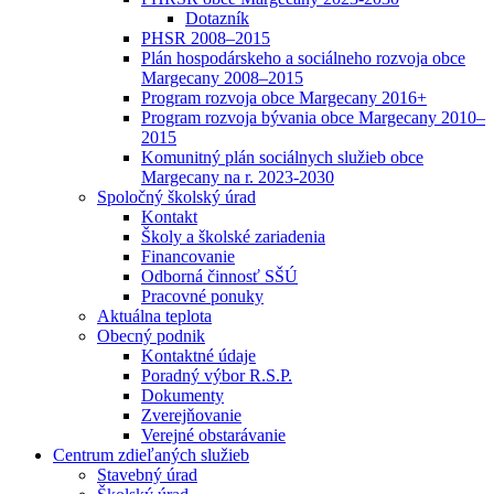
Dotazník
PHSR 2008–2015
Plán hospodárskeho a sociálneho rozvoja obce
Margecany 2008–2015
Program rozvoja obce Margecany 2016+
Program rozvoja bývania obce Margecany 2010–
2015
Komunitný plán sociálnych služieb obce
Margecany na r. 2023-2030
Spoločný školský úrad
Kontakt
Školy a školské zariadenia
Financovanie
Odborná činnosť SŠÚ
Pracovné ponuky
Aktuálna teplota
Obecný podnik
Kontaktné údaje
Poradný výbor R.S.P.
Dokumenty
Zverejňovanie
Verejné obstarávanie
Centrum zdieľaných služieb
Stavebný úrad