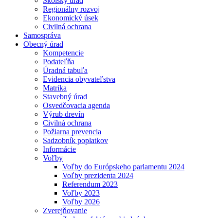
Školský úrad
Regionálny rozvoj
Ekonomický úsek
Civilná ochrana
Samospráva
Obecný úrad
Kompetencie
Podateľňa
Úradná tabuľa
Evidencia obyvateľstva
Matrika
Stavebný úrad
Osvedčovacia agenda
Výrub drevín
Civilná ochrana
Požiarna prevencia
Sadzobník poplatkov
Informácie
Voľby
Voľby do Európskeho parlamentu 2024
Voľby prezidenta 2024
Referendum 2023
Voľby 2023
Voľby 2026
Zverejňovanie