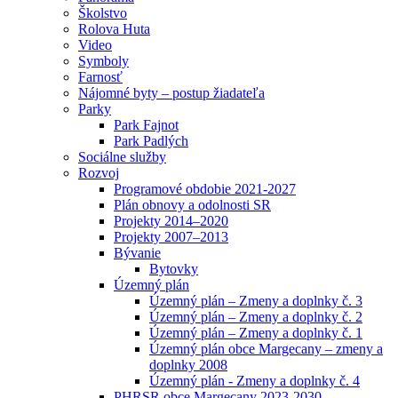
Školstvo
Rolova Huta
Video
Symboly
Farnosť
Nájomné byty – postup žiadateľa
Parky
Park Fajnot
Park Padlých
Sociálne služby
Rozvoj
Programové obdobie 2021-2027
Plán obnovy a odolnosti SR
Projekty 2014–2020
Projekty 2007–2013
Bývanie
Bytovky
Územný plán
Územný plán – Zmeny a doplnky č. 3
Územný plán – Zmeny a doplnky č. 2
Územný plán – Zmeny a doplnky č. 1
Územný plán obce Margecany – zmeny a
doplnky 2008
Územný plán - Zmeny a doplnky č. 4
PHRSR obce Margecany 2023-2030