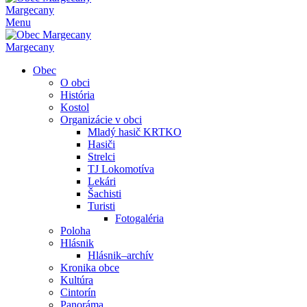
Margecany
Menu
Margecany
Obec
O obci
História
Kostol
Organizácie v obci
Mladý hasič KRTKO
Hasiči
Strelci
TJ Lokomotíva
Lekári
Šachisti
Turisti
Fotogaléria
Poloha
Hlásnik
Hlásnik–archív
Kronika obce
Kultúra
Cintorín
Panoráma