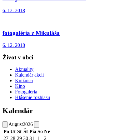
6. 12. 2018
fotogaléria z Mikuláša
6. 12. 2018
Život v obci
Aktuality
Kalendár akcií
Knižnica
Kino
Fotogaléria
Hlásenie rozhlasu
Kalendár
August
2026
Po
Ut
St
Št
Pia
So
Ne
27
28
29
30
31
1
2