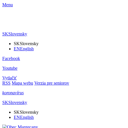
Menu
SK
Slovensky
SK
Slovensky
EN
English
Facebook
Youtube
Vytlačiť
RSS
Mapa webu
Verzia pre seniorov
koronavírus
SK
Slovensky
SK
Slovensky
EN
English