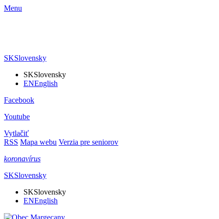
Menu
SK
Slovensky
SK
Slovensky
EN
English
Facebook
Youtube
Vytlačiť
RSS
Mapa webu
Verzia pre seniorov
koronavírus
SK
Slovensky
SK
Slovensky
EN
English