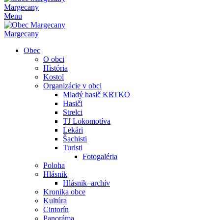
Margecany
Menu
Margecany
Obec
O obci
História
Kostol
Organizácie v obci
Mladý hasič KRTKO
Hasiči
Strelci
TJ Lokomotíva
Lekári
Šachisti
Turisti
Fotogaléria
Poloha
Hlásnik
Hlásnik–archív
Kronika obce
Kultúra
Cintorín
Panoráma