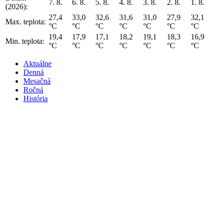
7. 8.
6. 8.
5. 8.
4. 8.
3. 8.
2. 8.
1. 8.
(2026):
27,4
33,0
32,6
31,6
31,0
27,9
32,1
Max. teplota:
°C
°C
°C
°C
°C
°C
°C
19,4
17,9
17,1
18,2
19,1
18,3
16,9
Min. teplota:
°C
°C
°C
°C
°C
°C
°C
Aktuálne
Denná
Mesačná
Ročná
História