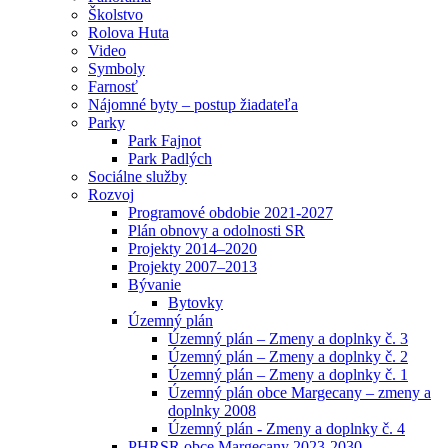
Školstvo
Rolova Huta
Video
Symboly
Farnosť
Nájomné byty – postup žiadateľa
Parky
Park Fajnot
Park Padlých
Sociálne služby
Rozvoj
Programové obdobie 2021-2027
Plán obnovy a odolnosti SR
Projekty 2014–2020
Projekty 2007–2013
Bývanie
Bytovky
Územný plán
Územný plán – Zmeny a doplnky č. 3
Územný plán – Zmeny a doplnky č. 2
Územný plán – Zmeny a doplnky č. 1
Územný plán obce Margecany – zmeny a
doplnky 2008
Územný plán - Zmeny a doplnky č. 4
PHRSR obce Margecany 2023-2030