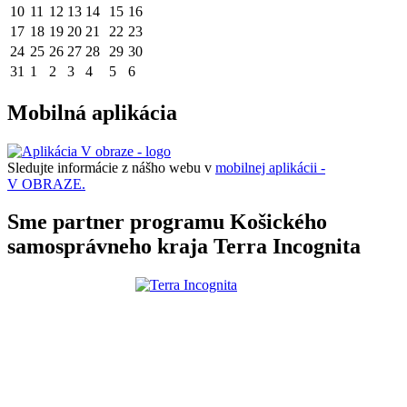
10
11
12
13
14
15
16
17
18
19
20
21
22
23
24
25
26
27
28
29
30
31
1
2
3
4
5
6
Mobilná aplikácia
Sledujte informácie z nášho webu v
mobilnej aplikácii -
V OBRAZE.
Sme partner programu Košického
samosprávneho kraja Terra Incognita