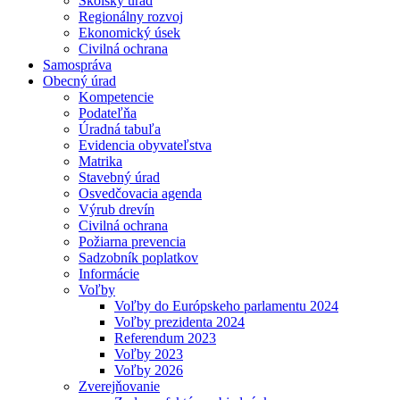
Školský úrad
Regionálny rozvoj
Ekonomický úsek
Civilná ochrana
Samospráva
Obecný úrad
Kompetencie
Podateľňa
Úradná tabuľa
Evidencia obyvateľstva
Matrika
Stavebný úrad
Osvedčovacia agenda
Výrub drevín
Civilná ochrana
Požiarna prevencia
Sadzobník poplatkov
Informácie
Voľby
Voľby do Európskeho parlamentu 2024
Voľby prezidenta 2024
Referendum 2023
Voľby 2023
Voľby 2026
Zverejňovanie