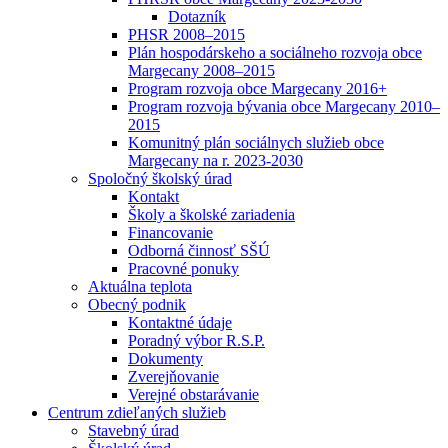
Dotazník
PHSR 2008–2015
Plán hospodárskeho a sociálneho rozvoja obce
Margecany 2008–2015
Program rozvoja obce Margecany 2016+
Program rozvoja bývania obce Margecany 2010–
2015
Komunitný plán sociálnych služieb obce
Margecany na r. 2023-2030
Spoločný školský úrad
Kontakt
Školy a školské zariadenia
Financovanie
Odborná činnosť SŠÚ
Pracovné ponuky
Aktuálna teplota
Obecný podnik
Kontaktné údaje
Poradný výbor R.S.P.
Dokumenty
Zverejňovanie
Verejné obstarávanie
Centrum zdieľaných služieb
Stavebný úrad