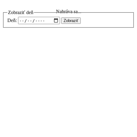
Nahráva sa...
Zobraziť deň
Deň:
Zobraziť