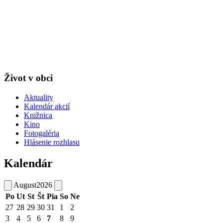
Život v obci
Aktuality
Kalendár akcií
Knižnica
Kino
Fotogaléria
Hlásenie rozhlasu
Kalendár
August
2026
Po
Ut
St
Št
Pia
So
Ne
27
28
29
30
31
1
2
3
4
5
6
7
8
9