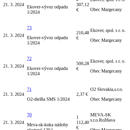
21. 3. 2024
307,12
Ekover-vývoz odpadu
Obec Margecany
€
1/2024
73
Ekover, spol. s r. o.
210,48
21. 3. 2024
Ekover-vývoz odpadu
€
Obec Margecany
1/2024
72
Ekover, spol. s r. o.
500,28
21. 3. 2024
Ekover-vývoz odpadu
€
Obec Margecany
1/2024
71
O2 Slovakia,s.r.o.
21. 3. 2024
2,37 €
O2-dielňa SMS 1/2024
Obec Margecany
70
MEVA-SK
1
s.r.o.Rožňava
21. 3. 2024
112,40
Meva-sk-kuka nádoby
€
plastové 120 l
Obec Margecany