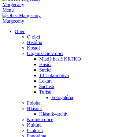
Margecany
Menu
Margecany
Obec
O obci
História
Kostol
Organizácie v obci
Mladý hasič KRTKO
Hasiči
Strelci
TJ Lokomotíva
Lekári
Šachisti
Turisti
Fotogaléria
Poloha
Hlásnik
Hlásnik–archív
Kronika obce
Kultúra
Cintorín
Panoráma