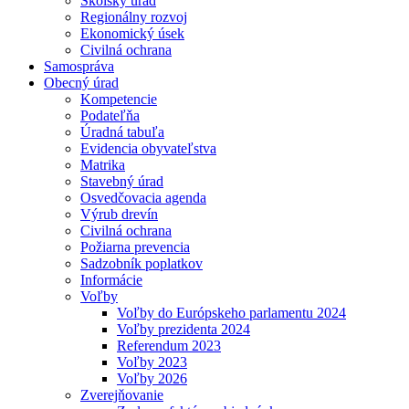
Školský úrad
Regionálny rozvoj
Ekonomický úsek
Civilná ochrana
Samospráva
Obecný úrad
Kompetencie
Podateľňa
Úradná tabuľa
Evidencia obyvateľstva
Matrika
Stavebný úrad
Osvedčovacia agenda
Výrub drevín
Civilná ochrana
Požiarna prevencia
Sadzobník poplatkov
Informácie
Voľby
Voľby do Európskeho parlamentu 2024
Voľby prezidenta 2024
Referendum 2023
Voľby 2023
Voľby 2026
Zverejňovanie