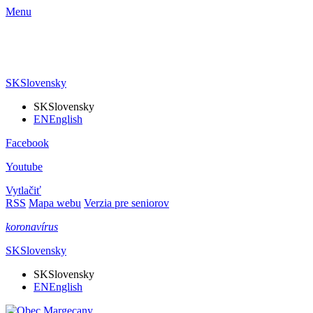
Menu
SK
Slovensky
SK
Slovensky
EN
English
Facebook
Youtube
Vytlačiť
RSS
Mapa webu
Verzia pre seniorov
koronavírus
SK
Slovensky
SK
Slovensky
EN
English