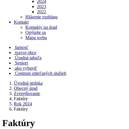
2024
2023
2022
Hlásenie rozhlasu
Kontakt
Kontakty na úrad
Opýtajte sa
Mapa webu
farnosť
rozvoj obce
Úradná tabuľa
Seniori
ako vybaviť
Centrum zdieľaných služieb
Úvodná stránka
Obecný úrad
Zverejňovanie
Faktúry
Rok 2024
Faktúry
Faktúry