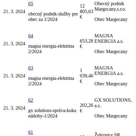
65
Obecný podnik
12
Margecany,s.r.o.
21. 3. 2024
805,63
obecný podnik-služby pre
€
obec za 1/2024
Obec Margecany
64
MAGNA
653,28
ENERGIA a.s.
21. 3. 2024
magna energia-elektrina
€
2/2024
Obec Margecany
63
MAGNA
1
ENERGIA a.s.
21. 3. 2024
039,46
magna energia-elektrina
€
2/2024
Obec Margecany
62
GX SOLUTIONS,
202,26
a.s.
21. 3. 2024
gx solutions-správa-kuka
€
nádoby-1/2024
Obec Margecany
61
Železnice SR