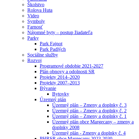
Školstvo
Rolova Huta
Video
Symboly
Farnosť
Nájomné byty – postup žiadateľa
Parky
Park Fajnot
Park Padlých
Sociálne služby
Rozvoj
Programové obdobie 2021-2027
Plán obnovy a odolnosti SR
Projekty 2014–2020
Projekty 2007–2013
Bývanie
Bytovky
Územný plán
Územný plán – Zmeny a doplnky č. 3
Územný plán – Zmeny a doplnky č. 2
Územný plán – Zmeny a doplnky č. 1
Územný plán obce Margecany – zmeny a
doplnky 2008
Územný plán - Zmeny a doplnky č. 4
PHRSR obce Margecany 2023-2030