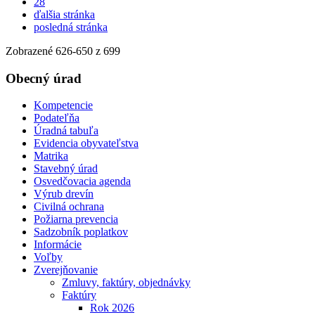
28
ďalšia stránka
posledná stránka
Zobrazené
626
-
650
z 699
Obecný úrad
Kompetencie
Podateľňa
Úradná tabuľa
Evidencia obyvateľstva
Matrika
Stavebný úrad
Osvedčovacia agenda
Výrub drevín
Civilná ochrana
Požiarna prevencia
Sadzobník poplatkov
Informácie
Voľby
Zverejňovanie
Zmluvy, faktúry, objednávky
Faktúry
Rok 2026