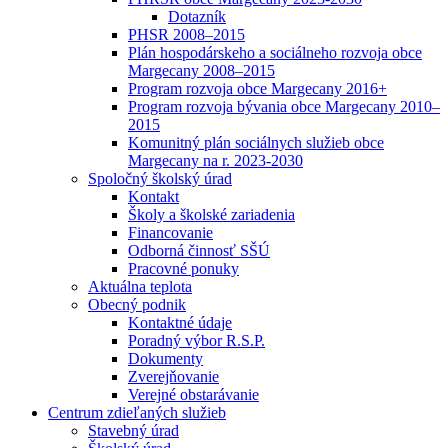
Dotazník
PHSR 2008–2015
Plán hospodárskeho a sociálneho rozvoja obce
Margecany 2008–2015
Program rozvoja obce Margecany 2016+
Program rozvoja bývania obce Margecany 2010–
2015
Komunitný plán sociálnych služieb obce
Margecany na r. 2023-2030
Spoločný školský úrad
Kontakt
Školy a školské zariadenia
Financovanie
Odborná činnosť SŠÚ
Pracovné ponuky
Aktuálna teplota
Obecný podnik
Kontaktné údaje
Poradný výbor R.S.P.
Dokumenty
Zverejňovanie
Verejné obstarávanie
Centrum zdieľaných služieb
Stavebný úrad