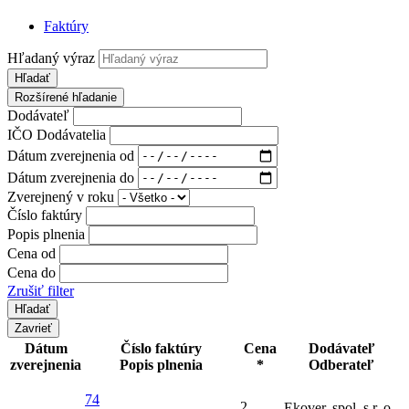
Faktúry
Hľadaný výraz
Hľadať
Rozšírené hľadanie
Dodávateľ
IČO Dodávatelia
Dátum zverejnenia od
Dátum zverejnenia do
Zverejnený v roku
Číslo faktúry
Popis plnenia
Cena od
Cena do
Zrušiť filter
Zavrieť
Dátum
Číslo faktúry
Cena
Dodávateľ
zverejnenia
Popis plnenia
*
Odberateľ
74
2
Ekover, spol. s r. o.