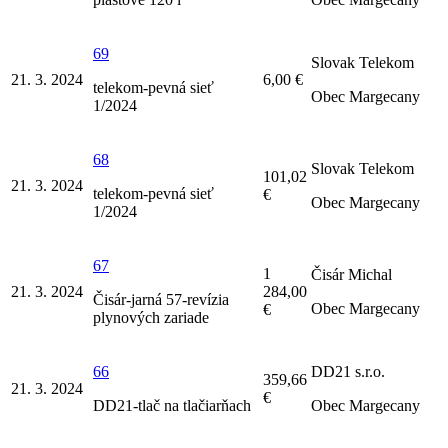
69
Slovak Telekom
21. 3. 2024
6,00 €
telekom-pevná sieť
Obec Margecany
1/2024
68
Slovak Telekom
101,02
21. 3. 2024
telekom-pevná sieť
€
Obec Margecany
1/2024
67
1
Čisár Michal
21. 3. 2024
284,00
Čisár-jarná 57-revízia
Obec Margecany
€
plynových zariade
66
DD21 s.r.o.
359,66
21. 3. 2024
€
DD21-tlač na tlačiarňach
Obec Margecany