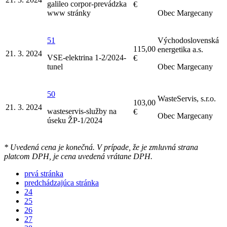
galileo corpor-prevádzka
€
www stránky
Obec Margecany
51
Východoslovenská
115,00
energetika a.s.
21. 3. 2024
VSE-elektrina 1-2/2024-
€
tunel
Obec Margecany
50
WasteServis, s.r.o.
103,00
21. 3. 2024
wasteservis-služby na
€
Obec Margecany
úseku ŽP-1/2024
* Uvedená cena je konečná. V prípade, že je zmluvná strana
platcom DPH, je cena uvedená vrátane DPH.
prvá stránka
predchádzajúca stránka
24
25
26
27