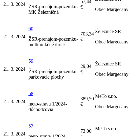
57,44
21. 3. 2024
ŽSR-prenájom-pozemku-
€
Obec Margecany
MK Železničná
60
Železnice SR
703,34
21. 3. 2024
ŽSR-prenájom-pozemku-
€
Obec Margecany
multifunkčné ihrisk
59
Železnice SR
29,04
21. 3. 2024
ŽSR-prenájom-pozemku-
€
Obec Margecany
parkovacie plochy
58
MeTo s.r.o.
389,50
21. 3. 2024
meto-strava 1/2024-
€
Obec Margecany
dôchodcovia
57
MeTo s.r.o.
73,00
21. 3. 2024
meto-strava 1/2024-
€