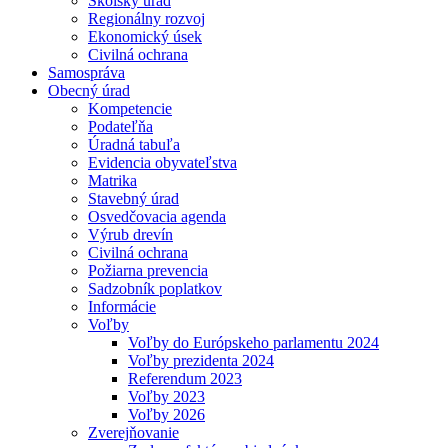
Školský úrad
Regionálny rozvoj
Ekonomický úsek
Civilná ochrana
Samospráva
Obecný úrad
Kompetencie
Podateľňa
Úradná tabuľa
Evidencia obyvateľstva
Matrika
Stavebný úrad
Osvedčovacia agenda
Výrub drevín
Civilná ochrana
Požiarna prevencia
Sadzobník poplatkov
Informácie
Voľby
Voľby do Európskeho parlamentu 2024
Voľby prezidenta 2024
Referendum 2023
Voľby 2023
Voľby 2026
Zverejňovanie