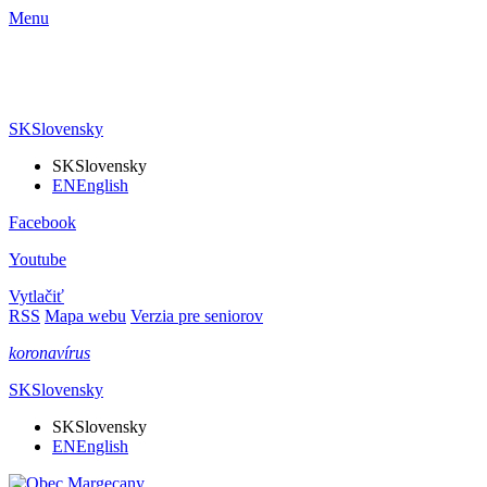
Menu
SK
Slovensky
SK
Slovensky
EN
English
Facebook
Youtube
Vytlačiť
RSS
Mapa webu
Verzia pre seniorov
koronavírus
SK
Slovensky
SK
Slovensky
EN
English