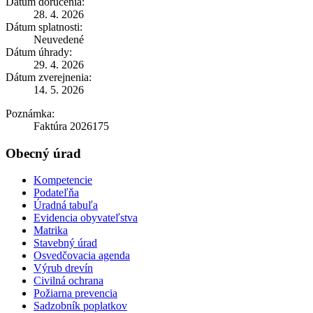
Dátum doručenia:
28. 4. 2026
Dátum splatnosti:
Neuvedené
Dátum úhrady:
29. 4. 2026
Dátum zverejnenia:
14. 5. 2026
Poznámka:
Faktúra 2026175
Obecný úrad
Kompetencie
Podateľňa
Úradná tabuľa
Evidencia obyvateľstva
Matrika
Stavebný úrad
Osvedčovacia agenda
Výrub drevín
Civilná ochrana
Požiarna prevencia
Sadzobník poplatkov