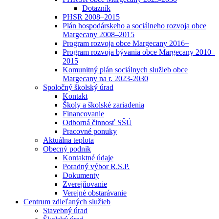
Dotazník
PHSR 2008–2015
Plán hospodárskeho a sociálneho rozvoja obce
Margecany 2008–2015
Program rozvoja obce Margecany 2016+
Program rozvoja bývania obce Margecany 2010–
2015
Komunitný plán sociálnych služieb obce
Margecany na r. 2023-2030
Spoločný školský úrad
Kontakt
Školy a školské zariadenia
Financovanie
Odborná činnosť SŠÚ
Pracovné ponuky
Aktuálna teplota
Obecný podnik
Kontaktné údaje
Poradný výbor R.S.P.
Dokumenty
Zverejňovanie
Verejné obstarávanie
Centrum zdieľaných služieb
Stavebný úrad