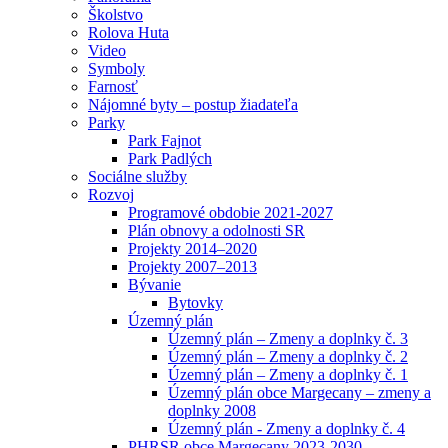
Školstvo
Rolova Huta
Video
Symboly
Farnosť
Nájomné byty – postup žiadateľa
Parky
Park Fajnot
Park Padlých
Sociálne služby
Rozvoj
Programové obdobie 2021-2027
Plán obnovy a odolnosti SR
Projekty 2014–2020
Projekty 2007–2013
Bývanie
Bytovky
Územný plán
Územný plán – Zmeny a doplnky č. 3
Územný plán – Zmeny a doplnky č. 2
Územný plán – Zmeny a doplnky č. 1
Územný plán obce Margecany – zmeny a
doplnky 2008
Územný plán - Zmeny a doplnky č. 4
PHRSR obce Margecany 2023-2030