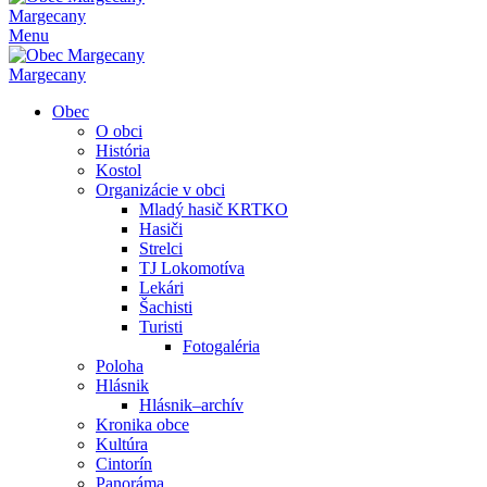
Margecany
Menu
Margecany
Obec
O obci
História
Kostol
Organizácie v obci
Mladý hasič KRTKO
Hasiči
Strelci
TJ Lokomotíva
Lekári
Šachisti
Turisti
Fotogaléria
Poloha
Hlásnik
Hlásnik–archív
Kronika obce
Kultúra
Cintorín
Panoráma