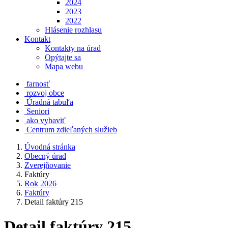
2024
2023
2022
Hlásenie rozhlasu
Kontakt
Kontakty na úrad
Opýtajte sa
Mapa webu
farnosť
rozvoj obce
Úradná tabuľa
Seniori
ako vybaviť
Centrum zdieľaných služieb
Úvodná stránka
Obecný úrad
Zverejňovanie
Faktúry
Rok 2026
Faktúry
Detail faktúry 215
Detail faktúry 215