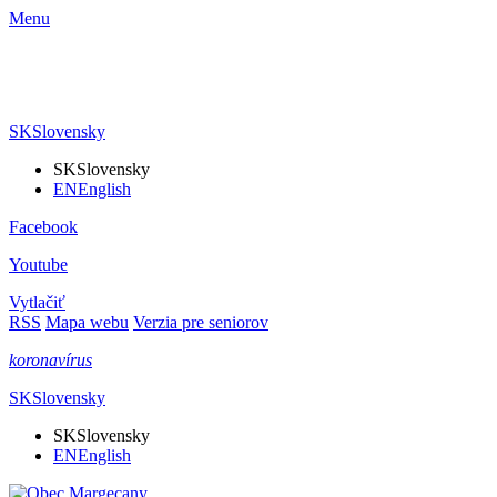
Menu
SK
Slovensky
SK
Slovensky
EN
English
Facebook
Youtube
Vytlačiť
RSS
Mapa webu
Verzia pre seniorov
koronavírus
SK
Slovensky
SK
Slovensky
EN
English