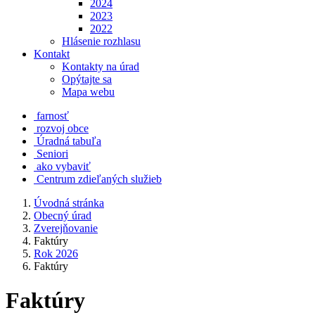
2024
2023
2022
Hlásenie rozhlasu
Kontakt
Kontakty na úrad
Opýtajte sa
Mapa webu
farnosť
rozvoj obce
Úradná tabuľa
Seniori
ako vybaviť
Centrum zdieľaných služieb
Úvodná stránka
Obecný úrad
Zverejňovanie
Faktúry
Rok 2026
Faktúry
Faktúry