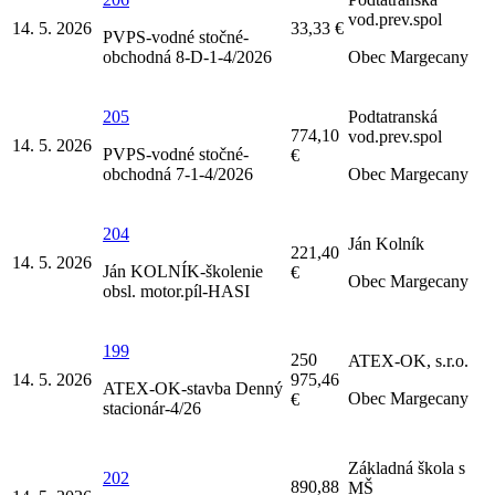
vod.prev.spol
14. 5. 2026
33,33 €
PVPS-vodné stočné-
obchodná 8-D-1-4/2026
Obec Margecany
205
Podtatranská
774,10
vod.prev.spol
14. 5. 2026
PVPS-vodné stočné-
€
obchodná 7-1-4/2026
Obec Margecany
204
Ján Kolník
221,40
14. 5. 2026
Ján KOLNÍK-školenie
€
Obec Margecany
obsl. motor.píl-HASI
199
250
ATEX-OK, s.r.o.
14. 5. 2026
975,46
ATEX-OK-stavba Denný
Obec Margecany
€
stacionár-4/26
Základná škola s
202
890,88
MŠ