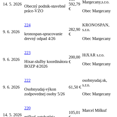
Margecany,s.r.o.
14. 5. 2026
592,79
Obecný podnik-stavebné
€
práce-VZO
Obec Margecany
224
KRONOSPAN,
282,90
s.r.o.
9. 6. 2026
kronospan-spracovanie
€
drevný odpad 4/26
Obec Margecany
223
HiXAR s.r.o.
200,00
9. 6. 2026
Hixar-služby koordinátora
€
Obec Margecany
BOZP 4/2026
222
osobnyudaj.sk,
s.r.o.
9. 6. 2026
61,50 €
Osobnyudaj-výkon
zodpovednej osoby 5/26
Obec Margecany
220
Marcel Miškuf
105,01
14. 5. 2026
miškuf-autobatéria-