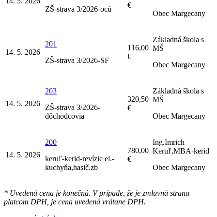
14. 5. 2026
€
ZŠ-strava 3/2026-ocú
Obec Margecany
Základná škola s
201
116,00
MŠ
14. 5. 2026
€
ZŠ-strava 3/2026-SF
Obec Margecany
203
Základná škola s
320,50
MŠ
14. 5. 2026
ZŠ-strava 3/2026-
€
dôchodcovia
Obec Margecany
200
Ing.Imrich
780,00
Keruľ,MBA-kerid
14. 5. 2026
keruľ-kerid-revízie el.-
€
kuchyňa,hasič.zb
Obec Margecany
* Uvedená cena je konečná. V prípade, že je zmluvná strana
platcom DPH, je cena uvedená vrátane DPH.