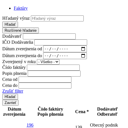
Faktúry
Hľadaný výraz
Hľadať
Rozšírené hľadanie
Dodávateľ
IČO Dodávatelia
Dátum zverejnenia od
Dátum zverejnenia do
Zverejnený v roku
Číslo faktúry
Popis plnenia
Cena od
Cena do
Zrušiť filter
Zavrieť
Dátum
Číslo faktúry
Dodávateľ
Cena *
zverejnenia
Popis plnenia
Odberateľ
196
Obecný podnik
139