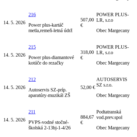
216
POWER PLUS-
507,00
LR, s.r.o
14. 5. 2026
Power plus-kartáč
€
metla,remeň-letná údrž
Obec Margecany
215
POWER PLUS-
318,00
LR, s.r.o
14. 5. 2026
Power plus-diamantové
€
kotúče do rezačky
Obec Margecany
212
AUTOSERVIS
SZ s.r.o.
14. 5. 2026
52,00 €
Autoservis SZ-príp.
aparatúry-muzikál ZŠ
Obec Margecany
211
Podtatranská
884,67
vod.prev.spol
14. 5. 2026
PVPS-vodné stočné-
€
školská 2-13bj-1-4/26
Obec Margecany