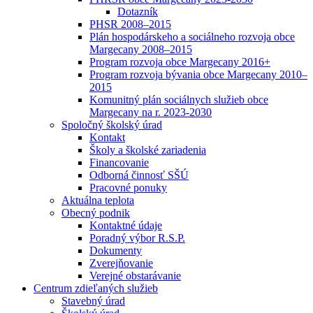
Dotazník
PHSR 2008–2015
Plán hospodárskeho a sociálneho rozvoja obce
Margecany 2008–2015
Program rozvoja obce Margecany 2016+
Program rozvoja bývania obce Margecany 2010–
2015
Komunitný plán sociálnych služieb obce
Margecany na r. 2023-2030
Spoločný školský úrad
Kontakt
Školy a školské zariadenia
Financovanie
Odborná činnosť SŠÚ
Pracovné ponuky
Aktuálna teplota
Obecný podnik
Kontaktné údaje
Poradný výbor R.S.P.
Dokumenty
Zverejňovanie
Verejné obstarávanie
Centrum zdieľaných služieb
Stavebný úrad