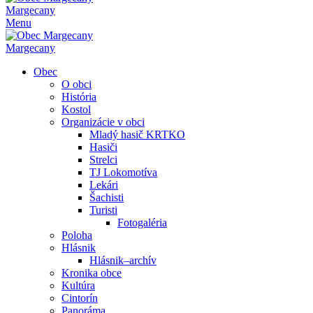
Margecany
Menu
Margecany
Obec
O obci
História
Kostol
Organizácie v obci
Mladý hasič KRTKO
Hasiči
Strelci
TJ Lokomotíva
Lekári
Šachisti
Turisti
Fotogaléria
Poloha
Hlásnik
Hlásnik–archív
Kronika obce
Kultúra
Cintorín
Panoráma