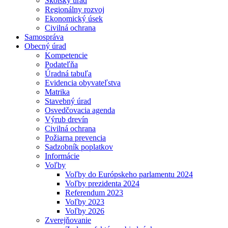
Školský úrad
Regionálny rozvoj
Ekonomický úsek
Civilná ochrana
Samospráva
Obecný úrad
Kompetencie
Podateľňa
Úradná tabuľa
Evidencia obyvateľstva
Matrika
Stavebný úrad
Osvedčovacia agenda
Výrub drevín
Civilná ochrana
Požiarna prevencia
Sadzobník poplatkov
Informácie
Voľby
Voľby do Európskeho parlamentu 2024
Voľby prezidenta 2024
Referendum 2023
Voľby 2023
Voľby 2026
Zverejňovanie