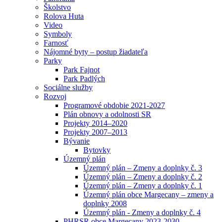
Školstvo
Rolova Huta
Video
Symboly
Farnosť
Nájomné byty – postup žiadateľa
Parky
Park Fajnot
Park Padlých
Sociálne služby
Rozvoj
Programové obdobie 2021-2027
Plán obnovy a odolnosti SR
Projekty 2014–2020
Projekty 2007–2013
Bývanie
Bytovky
Územný plán
Územný plán – Zmeny a doplnky č. 3
Územný plán – Zmeny a doplnky č. 2
Územný plán – Zmeny a doplnky č. 1
Územný plán obce Margecany – zmeny a
doplnky 2008
Územný plán - Zmeny a doplnky č. 4
PHRSR obce Margecany 2023-2030