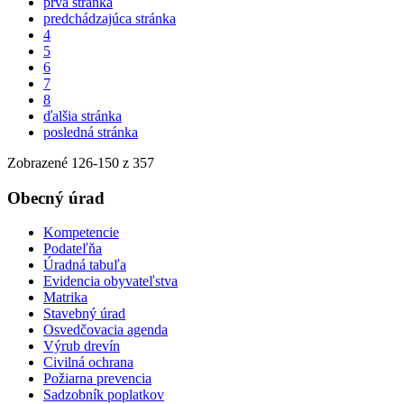
prvá stránka
predchádzajúca stránka
4
5
6
7
8
ďalšia stránka
posledná stránka
Zobrazené
126
-
150
z 357
Obecný úrad
Kompetencie
Podateľňa
Úradná tabuľa
Evidencia obyvateľstva
Matrika
Stavebný úrad
Osvedčovacia agenda
Výrub drevín
Civilná ochrana
Požiarna prevencia
Sadzobník poplatkov