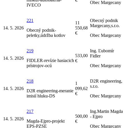
€
Obec Margecany
IVECO
221
Obecný podnik
11
Margecany,s.r.o.
14. 5. 2026
550,68
Obecný podnik-
€
peletky,údržba kotlov
Obec Margecany
219
Ing. Ľubomír
533,00
Fidler
14. 5. 2026
FIDLER-revízie hasiacich
€
prístrojov-ocú
Obec Margecany
218
D2R engineering,
1
s.r.o.
14. 5. 2026
099,62
D2R engineering-meranie
€
imisií hluku-DS
Obec Margecany
217
Ing.Martin Magda
500,00
- Ejpro
14. 5. 2026
Magda-Ejpro-projekt
€
EPS-PZSE
Obec Margecany