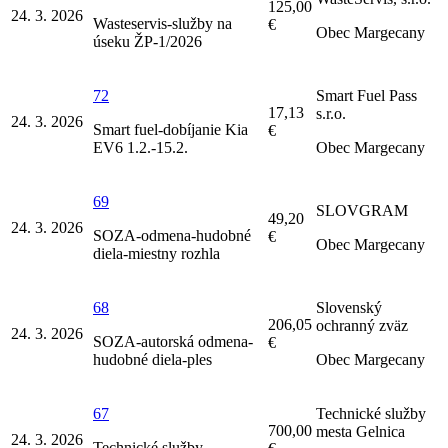
125,00
24. 3. 2026
Wasteservis-služby na
€
Obec Margecany
úseku ŽP-1/2026
72
Smart Fuel Pass
17,13
s.r.o.
24. 3. 2026
Smart fuel-dobíjanie Kia
€
EV6 1.2.-15.2.
Obec Margecany
69
SLOVGRAM
49,20
24. 3. 2026
SOZA-odmena-hudobné
€
Obec Margecany
diela-miestny rozhla
68
Slovenský
206,05
ochranný zväz
24. 3. 2026
SOZA-autorská odmena-
€
hudobné diela-ples
Obec Margecany
67
Technické služby
700,00
mesta Gelnica
24. 3. 2026
Technické služby-