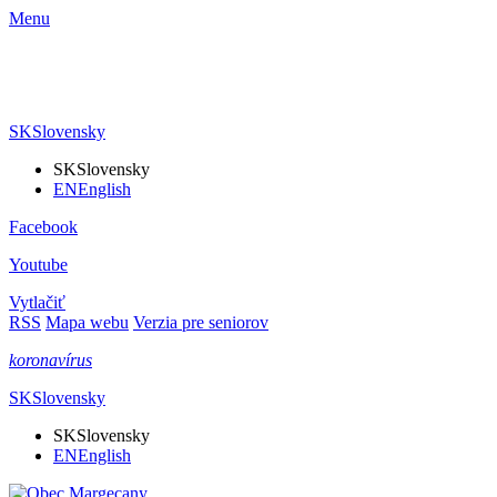
Menu
SK
Slovensky
SK
Slovensky
EN
English
Facebook
Youtube
Vytlačiť
RSS
Mapa webu
Verzia pre seniorov
koronavírus
SK
Slovensky
SK
Slovensky
EN
English