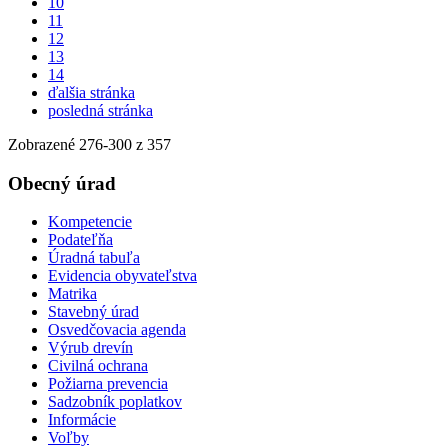
10
11
12
13
14
ďalšia stránka
posledná stránka
Zobrazené
276
-
300
z 357
Obecný úrad
Kompetencie
Podateľňa
Úradná tabuľa
Evidencia obyvateľstva
Matrika
Stavebný úrad
Osvedčovacia agenda
Výrub drevín
Civilná ochrana
Požiarna prevencia
Sadzobník poplatkov
Informácie
Voľby