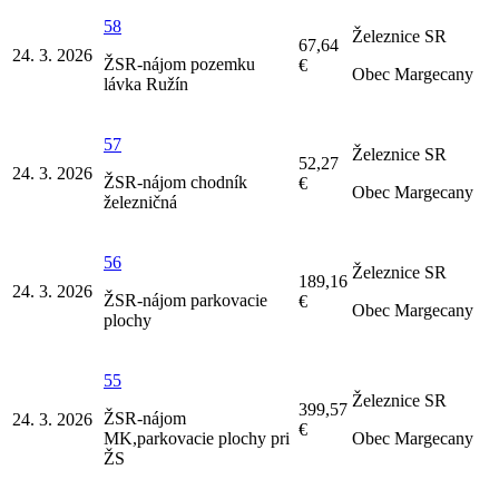
58
Železnice SR
67,64
24. 3. 2026
ŽSR-nájom pozemku
€
Obec Margecany
lávka Ružín
57
Železnice SR
52,27
24. 3. 2026
ŽSR-nájom chodník
€
Obec Margecany
železničná
56
Železnice SR
189,16
24. 3. 2026
ŽSR-nájom parkovacie
€
Obec Margecany
plochy
55
Železnice SR
399,57
ŽSR-nájom
24. 3. 2026
€
MK,parkovacie plochy pri
Obec Margecany
ŽS