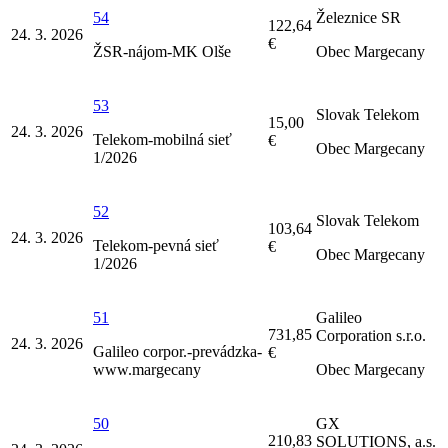
54
Železnice SR
122,64
24. 3. 2026
€
ŽSR-nájom-MK Olše
Obec Margecany
53
Slovak Telekom
15,00
24. 3. 2026
Telekom-mobilná sieť
€
Obec Margecany
1/2026
52
Slovak Telekom
103,64
24. 3. 2026
Telekom-pevná sieť
€
Obec Margecany
1/2026
51
Galileo
731,85
Corporation s.r.o.
24. 3. 2026
Galileo corpor.-prevádzka-
€
www.margecany
Obec Margecany
50
GX
210,83
SOLUTIONS, a.s.