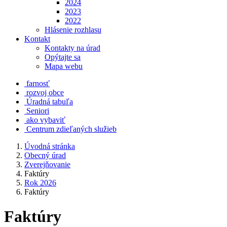
2024
2023
2022
Hlásenie rozhlasu
Kontakt
Kontakty na úrad
Opýtajte sa
Mapa webu
farnosť
rozvoj obce
Úradná tabuľa
Seniori
ako vybaviť
Centrum zdieľaných služieb
Úvodná stránka
Obecný úrad
Zverejňovanie
Faktúry
Rok 2026
Faktúry
Faktúry