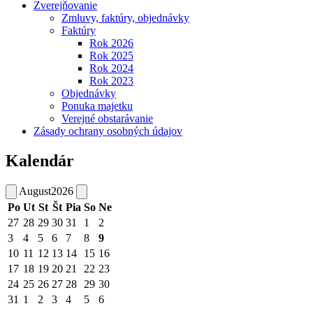
Zverejňovanie
Zmluvy, faktúry, objednávky
Faktúry
Rok 2026
Rok 2025
Rok 2024
Rok 2023
Objednávky
Ponuka majetku
Verejné obstarávanie
Zásady ochrany osobných údajov
Kalendár
August
2026
Po
Ut
St
Št
Pia
So
Ne
27
28
29
30
31
1
2
3
4
5
6
7
8
9
10
11
12
13
14
15
16
17
18
19
20
21
22
23
24
25
26
27
28
29
30
31
1
2
3
4
5
6