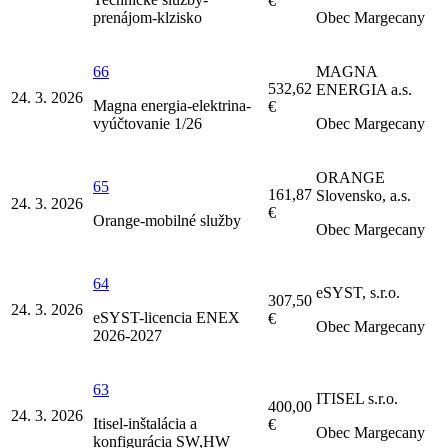
€
prenájom-klzisko
Obec Margecany
66
MAGNA
532,62
ENERGIA a.s.
24. 3. 2026
Magna energia-elektrina-
€
vyúčtovanie 1/26
Obec Margecany
ORANGE
65
161,87
Slovensko, a.s.
24. 3. 2026
€
Orange-mobilné služby
Obec Margecany
64
eSYST, s.r.o.
307,50
24. 3. 2026
eSYST-licencia ENEX
€
Obec Margecany
2026-2027
63
ITISEL s.r.o.
400,00
24. 3. 2026
Itisel-inštalácia a
€
Obec Margecany
konfigurácia SW,HW