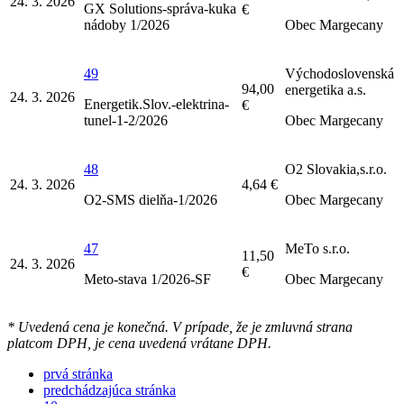
24. 3. 2026
GX Solutions-správa-kuka
€
nádoby 1/2026
Obec Margecany
49
Východoslovenská
94,00
energetika a.s.
24. 3. 2026
Energetik.Slov.-elektrina-
€
tunel-1-2/2026
Obec Margecany
48
O2 Slovakia,s.r.o.
24. 3. 2026
4,64 €
O2-SMS dielňa-1/2026
Obec Margecany
47
MeTo s.r.o.
11,50
24. 3. 2026
€
Meto-stava 1/2026-SF
Obec Margecany
* Uvedená cena je konečná. V prípade, že je zmluvná strana
platcom DPH, je cena uvedená vrátane DPH.
prvá stránka
predchádzajúca stránka