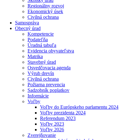
Školský úrad
Regionálny rozvoj
Ekonomický úsek
Civilná ochrana
Samospráva
Obecný úrad
Kompetencie
Podateľňa
Úradná tabuľa
Evidencia obyvateľstva
Matrika
Stavebný úrad
Osvedčovacia agenda
Výrub drevín
Civilná ochrana
Požiarna prevencia
Sadzobník poplatkov
Informácie
Voľby
Voľby do Európskeho parlamentu 2024
Voľby prezidenta 2024
Referendum 2023
Voľby 2023
Voľby 2026
Zverejňovanie