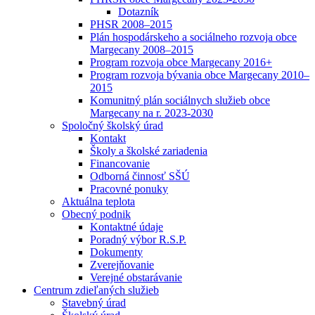
Dotazník
PHSR 2008–2015
Plán hospodárskeho a sociálneho rozvoja obce
Margecany 2008–2015
Program rozvoja obce Margecany 2016+
Program rozvoja bývania obce Margecany 2010–
2015
Komunitný plán sociálnych služieb obce
Margecany na r. 2023-2030
Spoločný školský úrad
Kontakt
Školy a školské zariadenia
Financovanie
Odborná činnosť SŠÚ
Pracovné ponuky
Aktuálna teplota
Obecný podnik
Kontaktné údaje
Poradný výbor R.S.P.
Dokumenty
Zverejňovanie
Verejné obstarávanie
Centrum zdieľaných služieb
Stavebný úrad