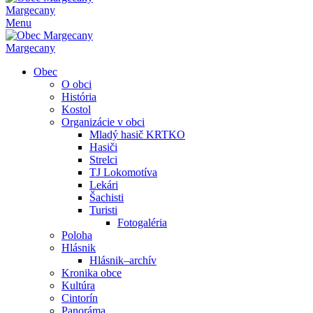
Margecany
Menu
Margecany
Obec
O obci
História
Kostol
Organizácie v obci
Mladý hasič KRTKO
Hasiči
Strelci
TJ Lokomotíva
Lekári
Šachisti
Turisti
Fotogaléria
Poloha
Hlásnik
Hlásnik–archív
Kronika obce
Kultúra
Cintorín
Panoráma