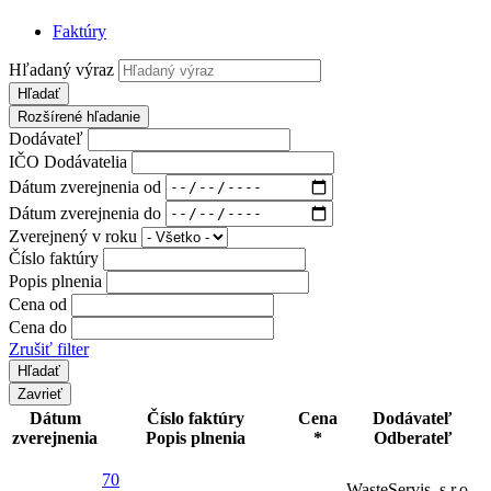
Faktúry
Hľadaný výraz
Hľadať
Rozšírené hľadanie
Dodávateľ
IČO Dodávatelia
Dátum zverejnenia od
Dátum zverejnenia do
Zverejnený v roku
Číslo faktúry
Popis plnenia
Cena od
Cena do
Zrušiť filter
Zavrieť
Dátum
Číslo faktúry
Cena
Dodávateľ
zverejnenia
Popis plnenia
*
Odberateľ
70
WasteServis, s.r.o.