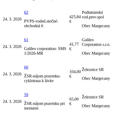
62
Podtatranská
425,84
vod.prev.spol
24. 3. 2026
PVPS-vodné,stočné-
€
obchodná 6
Obec Margecany
61
Galileo
41,77
Corporation s.r.o.
24. 3. 2026
Galileo corporation- SMS
€
1/2026-MR
Obec Margecany
60
Železnice SR
104,00
24. 3. 2026
ŽSR-nájom pozemku-
€
Obec Margecany
cyklotrasa k lávke
59
Železnice SR
65,00
24. 3. 2026
ŽSR-nájom pozemku pri
€
Obec Margecany
meniarni