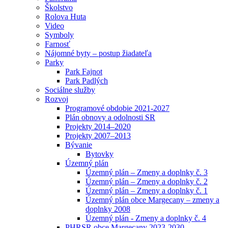
Školstvo
Rolova Huta
Video
Symboly
Farnosť
Nájomné byty – postup žiadateľa
Parky
Park Fajnot
Park Padlých
Sociálne služby
Rozvoj
Programové obdobie 2021-2027
Plán obnovy a odolnosti SR
Projekty 2014–2020
Projekty 2007–2013
Bývanie
Bytovky
Územný plán
Územný plán – Zmeny a doplnky č. 3
Územný plán – Zmeny a doplnky č. 2
Územný plán – Zmeny a doplnky č. 1
Územný plán obce Margecany – zmeny a
doplnky 2008
Územný plán - Zmeny a doplnky č. 4
PHRSR obce Margecany 2023-2030