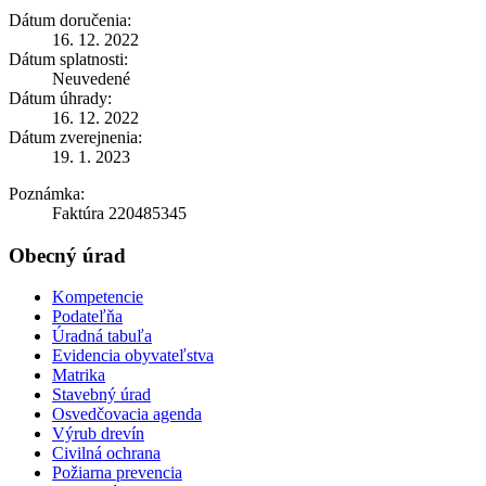
Dátum doručenia:
16. 12. 2022
Dátum splatnosti:
Neuvedené
Dátum úhrady:
16. 12. 2022
Dátum zverejnenia:
19. 1. 2023
Poznámka:
Faktúra 220485345
Obecný úrad
Kompetencie
Podateľňa
Úradná tabuľa
Evidencia obyvateľstva
Matrika
Stavebný úrad
Osvedčovacia agenda
Výrub drevín
Civilná ochrana
Požiarna prevencia