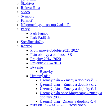
Školstvo
Rolova Huta
Video
Symboly
Farnosť
Nájomné byty – postup žiadateľa
Parky
Park Fajnot
Park Padlých
Sociálne služby
Rozvoj
Programové obdobie 2021-2027
Plán obnovy a odolnosti SR
Projekty 2014–2020
Projekty 2007–2013
Bývanie
Bytovky
Územný plán
Územný plán – Zmeny a doplnky č. 3
Územný plán – Zmeny a doplnky č. 2
Územný plán – Zmeny a doplnky č. 1
Územný plán obce Margecany – zmeny a
doplnky 2008
Územný plán - Zmeny a doplnky č. 4
PHRSR obce Margecany 2023-2030