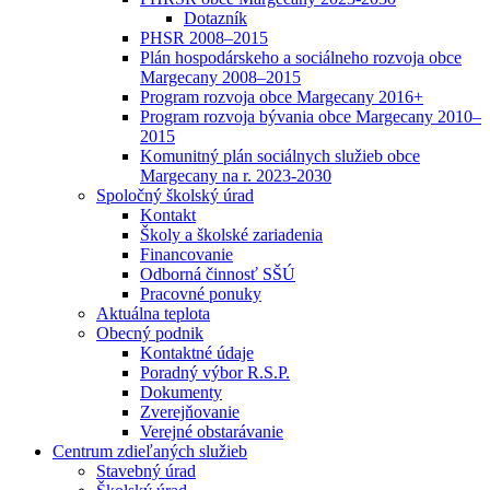
Dotazník
PHSR 2008–2015
Plán hospodárskeho a sociálneho rozvoja obce
Margecany 2008–2015
Program rozvoja obce Margecany 2016+
Program rozvoja bývania obce Margecany 2010–
2015
Komunitný plán sociálnych služieb obce
Margecany na r. 2023-2030
Spoločný školský úrad
Kontakt
Školy a školské zariadenia
Financovanie
Odborná činnosť SŠÚ
Pracovné ponuky
Aktuálna teplota
Obecný podnik
Kontaktné údaje
Poradný výbor R.S.P.
Dokumenty
Zverejňovanie
Verejné obstarávanie
Centrum zdieľaných služieb
Stavebný úrad