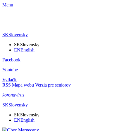
Menu
SK
Slovensky
SK
Slovensky
EN
English
Facebook
Youtube
Vytlačiť
RSS
Mapa webu
Verzia pre seniorov
koronavírus
SK
Slovensky
SK
Slovensky
EN
English