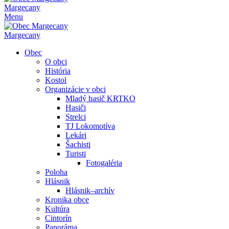
Margecany
Menu
Margecany
Obec
O obci
História
Kostol
Organizácie v obci
Mladý hasič KRTKO
Hasiči
Strelci
TJ Lokomotíva
Lekári
Šachisti
Turisti
Fotogaléria
Poloha
Hlásnik
Hlásnik–archív
Kronika obce
Kultúra
Cintorín
Panoráma