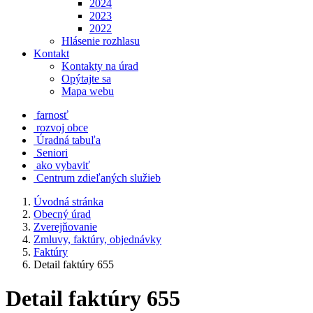
2024
2023
2022
Hlásenie rozhlasu
Kontakt
Kontakty na úrad
Opýtajte sa
Mapa webu
farnosť
rozvoj obce
Úradná tabuľa
Seniori
ako vybaviť
Centrum zdieľaných služieb
Úvodná stránka
Obecný úrad
Zverejňovanie
Zmluvy, faktúry, objednávky
Faktúry
Detail faktúry 655
Detail faktúry 655