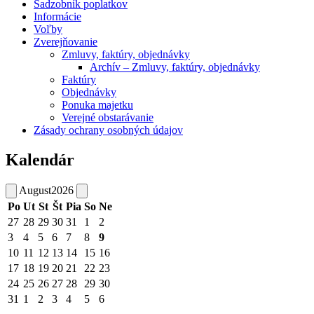
Sadzobník poplatkov
Informácie
Voľby
Zverejňovanie
Zmluvy, faktúry, objednávky
Archív – Zmluvy, faktúry, objednávky
Faktúry
Objednávky
Ponuka majetku
Verejné obstarávanie
Zásady ochrany osobných údajov
Kalendár
August
2026
Po
Ut
St
Št
Pia
So
Ne
27
28
29
30
31
1
2
3
4
5
6
7
8
9
10
11
12
13
14
15
16
17
18
19
20
21
22
23
24
25
26
27
28
29
30
31
1
2
3
4
5
6