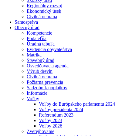
Školský úrad
Regionálny rozvoj
Ekonomický úsek
Civilná ochrana
Samospráva
Obecný úrad
Kompetencie
Podateľňa
Úradná tabuľa
Evidencia obyvateľstva
Matrika
Stavebný úrad
Osvedčovacia agenda
Výrub drevín
Civilná ochrana
Požiarna prevencia
Sadzobník poplatkov
Informácie
Voľby
Voľby do Európskeho parlamentu 2024
Voľby prezidenta 2024
Referendum 2023
Voľby 2023
Voľby 2026
Zverejňovanie